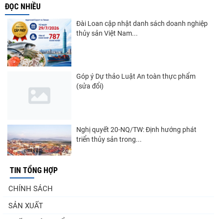
ĐỌC NHIỀU
Đài Loan cập nhật danh sách doanh nghiệp
thủy sản Việt Nam...
Góp ý Dự thảo Luật An toàn thực phẩm
(sửa đổi)
Nghị quyết 20-NQ/TW: Định hướng phát
triển thủy sản trong...
TIN TỔNG HỢP
Thuế Mục 301 và bài toán thích ứng của
CHÍNH SÁCH
tôm Việt tại thị...
SẢN XUẤT