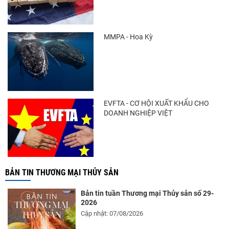
Trung Quốc tăng mạnh nhập khẩu mực,
trong khi nguồn cung...
MMPA - Hoa Kỳ
Vietfish 2026 – Nơi hội tụ đổi mới, kết nối và
phát triển...
EVFTA - CƠ HỘI XUẤT KHẨU CHO
DOANH NGHIỆP VIỆT
BẢN TIN THƯƠNG MẠI THỦY SẢN
Bản tin tuần Thương mại Thủy sản số 29-
2026
Cập nhật: 07/08/2026