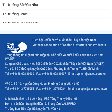
Thị trường Bồ Đào Nha
Thị trường Brazil
Thị trường Bangladesh
Thị trường Chile
Hiệp hội Chế biến và Xuất khẩu Thuỷ sản Việt Nam
Thị trường Canada
Vietnam Association of Seafood Exporters and Producers
Thị trường Ecuador
Trang thông tin điện tử của Hiệp hội Chế biến và Xuất khẩu Thủy sản Việt Nam
(VASEP)
Thị trường EU
Cơ quan Chủ quản: Hiệp hội Chế biến và Xuất khẩu Thủy sản Việt Nam (VASEP)
Trụ sở: Số 7 đường Nguyễn Quý Cảnh, Phường Bình Trưng, Tp.Hồ Chí Minh
Thị trường Indonesia
Tel: (+84) 28.628.10430 - Fax: (+84) 28.628.10437 - Email: vphcm@vasep.com.vn
Thị trường Mexico
VPĐD: Số 10, Nguyễn Công Hoan, Phường Giảng Võ, Hà Nội
Thị trường Mỹ
Tel: (+84 24) 3.7715055 - Fax: (+84 24) 37715084 - Email: vasephn@vasep.com.vn
Thị trường Nga
Chịu trách nhiệm: Bà Lê Hằng - Phó Tổng Thư ký Hiệp hội
Đơn vị vận hành trang tin điện tử: Trung tâm VASEP.PRO
Thị trường Hàn Quốc
Trưởng Ban Biên tập: Bà Nguyễn Thị Vân Hà