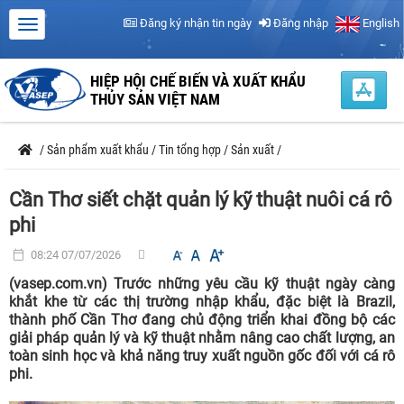
Đăng ký nhận tin ngày
Đăng nhập
English
HIỆP HỘI CHẾ BIẾN VÀ XUẤT KHẨU
THỦY SẢN VIỆT NAM
/
Sản phẩm xuất khẩu
/
Tin tổng hợp
/
Sản xuất
/
Cần Thơ siết chặt quản lý kỹ thuật nuôi cá rô
phi
08:24 07/07/2026
(vasep.com.vn) Trước những yêu cầu kỹ thuật ngày càng
khắt khe từ các thị trường nhập khẩu, đặc biệt là Brazil,
thành phố Cần Thơ đang chủ động triển khai đồng bộ các
giải pháp quản lý và kỹ thuật nhằm nâng cao chất lượng, an
toàn sinh học và khả năng truy xuất nguồn gốc đối với cá rô
phi.