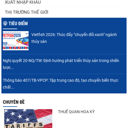
XUẤT NHẬP KHẨU
Góp ý dự thảo Thông tư quy định việc cập
THỊ TRƯỜNG THẾ GIỚI
nhật, truy cập,...
TIÊU ĐIỂM
Vietfish 2026: Thúc đẩy "chuyển đổi xanh" ngành
Xuất khẩu cá tra sang CPTPP: Mở rộng cơ
thủy sản
hội cho hàng giá trị...
Nghị quyết 20-NQ/TW: Định hướng phát triển thủy sản trong chiến
lược...
Xuất khẩu cá ngừ Việt Nam sang Canada
tăng nhẹ, áp lực mới...
Thông báo 407/TB-VPCP: Tập trung cao độ, tạo chuyển biến thực
chất...
CHUYÊN ĐỀ
Nguồn cung giảm, giá cá rô phi Trung Quốc
tiếp tục tăng
THUẾ QUAN HOA KỲ