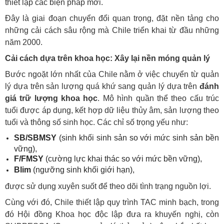
thiết lập các biện pháp mới.
Đây là giai đoạn chuyển đổi quan trọng, đặt nền tảng cho
những cải cách sâu rộng mà Chile triển khai từ đầu những
năm 2000.
Cải cách dựa trên khoa học: Xây lại nền móng quản lý
Bước ngoặt lớn nhất của Chile nằm ở việc chuyển từ quản
lý dựa trên sản lượng quá khứ sang quản lý dựa trên
đánh
giá trữ lượng khoa học
. Mô hình quần thể theo cấu trúc
tuổi được áp dụng, kết hợp dữ liệu thủy âm, sản lượng theo
tuổi và thông số sinh học. Các chỉ số trọng yếu như:
SB/SBMSY
(sinh khối sinh sản so với mức sinh sản bền
vững),
F/FMSY
(cường lực khai thác so với mức bền vững),
Blim
(ngưỡng sinh khối giới hạn),
được sử dụng xuyên suốt để theo dõi tình trạng nguồn lợi.
Cùng với đó, Chile thiết lập quy trình TAC minh bạch, trong
đó Hội đồng Khoa học độc lập đưa ra khuyến nghị, còn