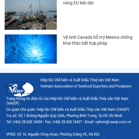
Thị trường Mexico
vàng EU kéo dài
Thị trường Mỹ
Thị trường Nga
Thị trường Hàn Quốc
Vệ tinh Canada hỗ trợ Mexico chống
khai thác bất hợp pháp
Thị trường Nhật Bản
Thị trường Thái Lan
Thị trường Trung Quốc
Hiệp hội Chế biến và Xuất khẩu Thuỷ sản Việt Nam
Thị trường Philippines
Vietnam Association of Seafood Exporters and Producers
Thị trường Tây Ban Nha
Trang thông tin điện tử của Hiệp hội Chế biến và Xuất khẩu Thủy sản Việt Nam
(VASEP)
Thị trường thủy sản khác
Cơ quan Chủ quản: Hiệp hội Chế biến và Xuất khẩu Thủy sản Việt Nam (VASEP)
Trụ sở: Số 7 đường Nguyễn Quý Cảnh, Phường Bình Trưng, Tp.Hồ Chí Minh
Thị trường thủy sản thế giới
Tel: (+84) 28.628.10430 - Fax: (+84) 28.628.10437 - Email: vphcm@vasep.com.vn
VPĐD: Số 10, Nguyễn Công Hoan, Phường Giảng Võ, Hà Nội