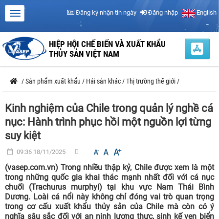
Đăng ký nhận tin ngày
Đăng nhập
English
HIỆP HỘI CHẾ BIẾN VÀ XUẤT KHẨU
THỦY SẢN VIỆT NAM
/
Sản phẩm xuất khẩu
/
Hải sản khác
/
Thị trường thế giới
/
Kinh nghiệm của Chile trong quản lý nghề cá
nục: Hành trình phục hồi một nguồn lợi từng
suy kiệt
09:36 18/11/2025
(vasep.com.vn) Trong nhiều thập kỷ, Chile được xem là một
trong những quốc gia khai thác mạnh nhất đối với cá nục
chuối (Trachurus murphyi) tại khu vực Nam Thái Bình
Dương. Loài cá nổi này không chỉ đóng vai trò quan trọng
trong cơ cấu xuất khẩu thủy sản của Chile mà còn có ý
nghĩa sâu sắc đối với an ninh lương thực, sinh kế ven biển