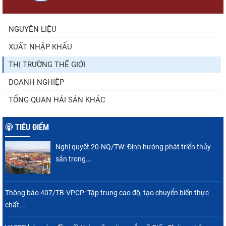
NGUYÊN LIỆU
XUẤT NHẬP KHẨU
Thông báo 407/TB-VPCP: Tập trung cao độ,
tạo chuyển biến...
THỊ TRƯỜNG THẾ GIỚI
DOANH NGHIỆP
TỔNG QUAN HẢI SẢN KHÁC
TIÊU ĐIỂM
Nghị quyết 20-NQ/TW: Định hướng phát triển thủy
sản trong...
Thông báo 407/TB-VPCP: Tập trung cao độ, tạo chuyển biến thực
chất...