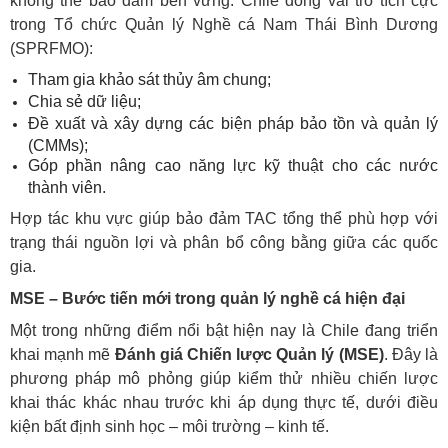
không thể bảo đảm bền vững. Chile đóng vai trò tích cực
trong Tổ chức Quản lý Nghề cá Nam Thái Bình Dương
(SPRFMO):
Tham gia khảo sát thủy âm chung;
Chia sẻ dữ liệu;
Đề xuất và xây dựng các biện pháp bảo tồn và quản lý
(CMMs);
Góp phần nâng cao năng lực kỹ thuật cho các nước
thành viên.
Hợp tác khu vực giúp bảo đảm TAC tổng thể phù hợp với
trạng thái nguồn lợi và phân bổ công bằng giữa các quốc
gia.
MSE – Bước tiến mới trong quản lý nghề cá hiện đại
Một trong những điểm nổi bật hiện nay là Chile đang triển
khai mạnh mẽ
Đánh giá Chiến lược Quản lý (MSE)
. Đây là
phương pháp mô phỏng giúp kiểm thử nhiều chiến lược
khai thác khác nhau trước khi áp dụng thực tế, dưới điều
kiện bất định sinh học – môi trường – kinh tế.