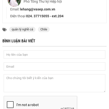
Phó Tổng Thư ký Hiệp hội
Email:
lehang@vasep.com.vn
Điện thoại
024. 37715055 - ext.204
quản lý nghề cá
Chile
BÌNH LUẬN BÀI VIẾT