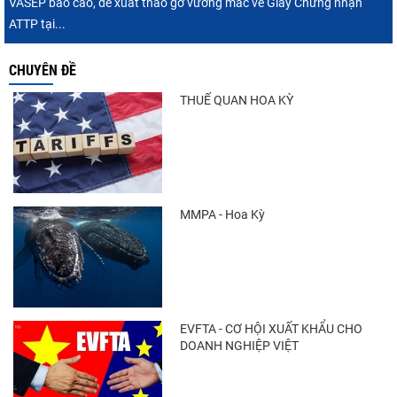
VASEP báo cáo, đề xuất tháo gỡ vướng mắc về Giấy Chứng nhận
ATTP tại...
CHUYÊN ĐỀ
THUẾ QUAN HOA KỲ
MMPA - Hoa Kỳ
EVFTA - CƠ HỘI XUẤT KHẨU CHO
DOANH NGHIỆP VIỆT