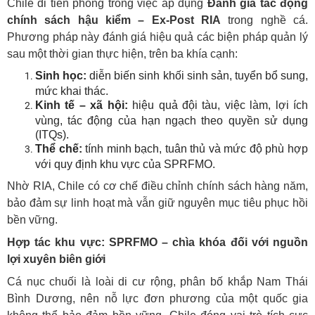
Chile đi tiên phong trong việc áp dụng
Đánh giá tác động
chính sách hậu kiểm – Ex-Post RIA
trong nghề cá.
Phương pháp này đánh giá hiệu quả các biện pháp quản lý
sau một thời gian thực hiện, trên ba khía cạnh:
Sinh học:
diễn biến sinh khối sinh sản, tuyển bổ sung,
mức khai thác.
Kinh tế – xã hội:
hiệu quả đội tàu, việc làm, lợi ích
vùng, tác động của hạn ngạch theo quyền sử dụng
(ITQs).
Thể chế:
tính minh bạch, tuân thủ và mức độ phù hợp
với quy định khu vực của SPRFMO.
Nhờ RIA, Chile có cơ chế điều chỉnh chính sách hàng năm,
bảo đảm sự linh hoạt mà vẫn giữ nguyên mục tiêu phục hồi
bền vững.
Hợp tác khu vực: SPRFMO – chìa khóa đối với nguồn
lợi xuyên biên giới
Cá nục chuối là loài di cư rộng, phân bố khắp Nam Thái
Bình Dương, nên nỗ lực đơn phương của một quốc gia