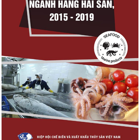
Thuế Mục 301 và bài toán thích ứng của
tôm Việt tại thị...
Nguồn cung giảm, giá cá rô phi Trung Quốc
tiếp tục tăng
Trung Quốc tăng mạnh nhập khẩu mực,
trong khi nguồn cung...
Xuất khẩu cá ngừ Việt Nam sang Canada
tăng nhẹ, áp lực mới...
Điểm tin thủy sản thế giới ngày 3/8/2026