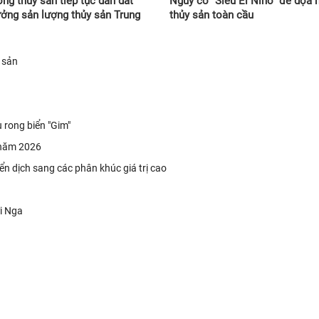
ồng thủy sản tiếp tục dẫn dắt
Nguy cơ “Siêu El Niño” đe dọa 
ưởng sản lượng thủy sản Trung
thủy sản toàn cầu
 sản
 rong biển "Gim"
 năm 2026
yển dịch sang các phân khúc giá trị cao
ới Nga