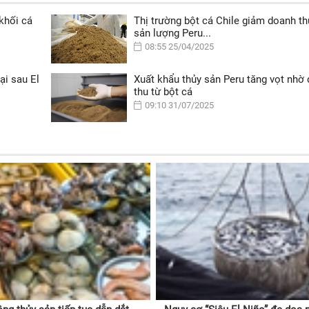
 khối cá
Thị trường bột cá Chile giảm doanh th
sản lượng Peru...
08:55 25/04/2025
ại sau El
Xuất khẩu thủy sản Peru tăng vọt nhờ
thu từ bột cá
09:10 31/07/2025