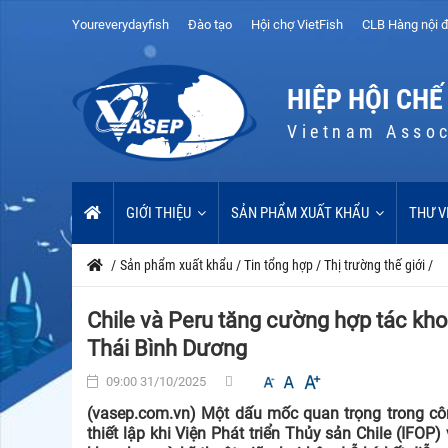
Youreverydayfish
Đào tạo
Hội chợ VietFish
CLB Hàng nội đ
HIỆP HỘI CHẾ
Vietnam Assoc
GIỚI THIỆU
SẢN PHẨM XUẤT KHẨU
THƯ V
/
Sản phẩm xuất khẩu
/
Tin tổng hợp
/
Thị trường thế giới
/
Chile và Peru tăng cường hợp tác kh
Thái Bình Dương
09:00 31/10/2025
(vasep.com.vn) Một dấu mốc quan trọng trong cô
thiết lập khi Viện Phát triển Thủy sản Chile (IFO