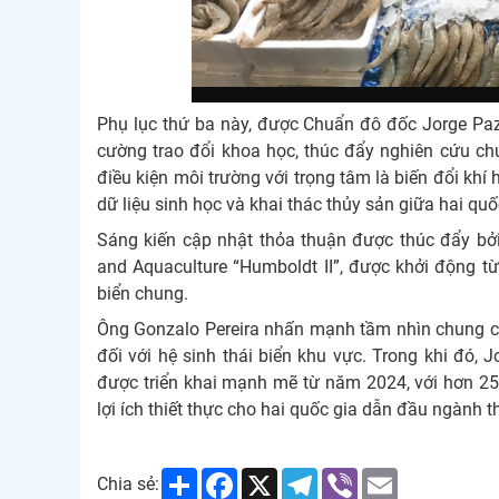
Phụ lục thứ ba này, được Chuẩn đô đốc Jorge Paz
cường trao đổi khoa học, thúc đẩy nghiên cứu chun
điều kiện môi trường với trọng tâm là biến đổi khí
dữ liệu sinh học và khai thác thủy sản giữa hai quố
Sáng kiến cập nhật thỏa thuận được thúc đẩy b
and Aquaculture “Humboldt II”, được khởi động t
biển chung.
Ông Gonzalo Pereira nhấn mạnh tầm nhìn chung c
đối với hệ sinh thái biển khu vực. Trong khi đó,
được triển khai mạnh mẽ từ năm 2024, với hơn 25
lợi ích thiết thực cho hai quốc gia dẫn đầu ngành
Share
Facebook
X
Telegram
Viber
Email
Chia sẻ: