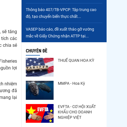
Trung Quốc tăng mạnh
Thông báo 407/TB-VPCP: Tập trung cao
nhập khẩu mực, trong khi
độ, tạo chuyển biến thực chất...
nguồn cung...
Điểm tin thủy sản thế giới
VASEP báo cáo, đề xuất tháo gỡ vướng
 sẽ tăng
ngày 3/8/2026
mắc về Giấy Chứng nhận ATTP tại...
 tích các
c chia sẻ
CHUYÊN ĐỀ
THUẾ QUAN HOA KỲ
isheries
guồn lợi
MMPA - Hoa Kỳ
ch nhiệm
phương đã
mang lại
EVFTA - CƠ HỘI XUẤT
KHẨU CHO DOANH
NGHIỆP VIỆT