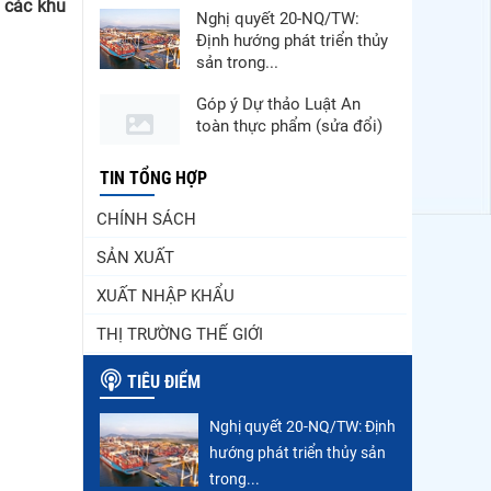
p các khu
Nghị quyết 20-NQ/TW:
Định hướng phát triển thủy
sản trong...
Góp ý Dự thảo Luật An
toàn thực phẩm (sửa đổi)
Thuế Mục 301 và bài toán
TIN TỔNG HỢP
thích ứng của tôm Việt tại
CHÍNH SÁCH
thị...
SẢN XUẤT
VASEP chào đón Công ty
Cổ phần Thương mại Sim
XUẤT NHẬP KHẨU
Ba gia nhập...
THỊ TRƯỜNG THẾ GIỚI
Nguồn cung giảm, giá cá
rô phi Trung Quốc tiếp tục
TIÊU ĐIỂM
tăng
Nghị quyết 20-NQ/TW: Định
Nhập khẩu tôm của Mỹ
hướng phát triển thủy sản
phục hồi trong tháng
5/2026
trong...