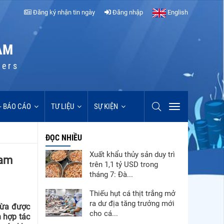
Đăng ký nhận tin ngày
Đăng nhập
English
AM
cers
 - BÁO CÁO
TƯ LIỆU
SỰ KIỆN
ĐỌC NHIỀU
Xuất khẩu thủy sản duy trì
Nam
trên 1,1 tỷ USD trong
tháng 7: Đà...
Thiếu hụt cá thịt trắng mở
ra dư địa tăng trưởng mới
vừa được
cho cá...
n hợp tác