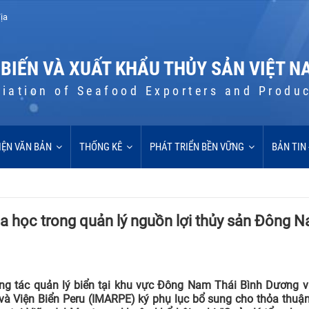
ịa
 BIẾN VÀ XUẤT KHẨU THỦY SẢN VIỆT N
iation of Seafood Exporters and Produ
IỆN VĂN BẢN
THỐNG KÊ
PHÁT TRIỂN BỀN VỮNG
BẢN TIN
oa học trong quản lý nguồn lợi thủy sản Đông 
ng tác quản lý biển tại khu vực Đông Nam Thái Bình Dương 
P) và Viện Biển Peru (IMARPE) ký phụ lục bổ sung cho thỏa thuậ