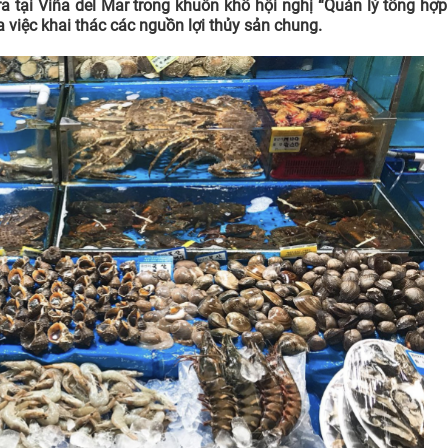
 ra tại Viña del Mar trong khuôn khổ hội nghị “Quản lý tổng hợ
 việc khai thác các nguồn lợi thủy sản chung.