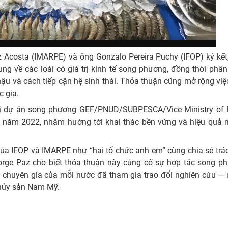
 Acosta (IMARPE) và ông Gonzalo Pereira Puchy (IFOP) ký kết,
g về các loài có giá trị kinh tế song phương, đồng thời phân
 hậu và cách tiếp cận hệ sinh thái. Thỏa thuận cũng mở rộng việ
c gia.
ởi dự án song phương GEF/PNUD/SUBPESCA/Vice Ministry of F
ừ năm 2022, nhằm hướng tới khai thác bền vững và hiệu quả n
ủa IFOP và IMARPE như “hai tổ chức anh em” cùng chia sẻ trá
 Jorge Paz cho biết thỏa thuận này củng cố sự hợp tác song 
 chuyên gia của mỗi nước đã tham gia trao đổi nghiên cứu — 
 thủy sản Nam Mỹ.