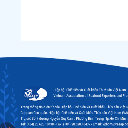
Hiệp hội Chế biến và Xuất khẩu Thuỷ sản Việt Nam
Vietnam Association of Seafood Exporters and Pr
Trang thông tin điện tử của Hiệp hội Chế biến và Xuất khẩu Thủy sản Việ
Cơ quan Chủ quản: Hiệp hội Chế biến và Xuất khẩu Thủy sản Việt Nam (VA
Trụ sở: Số 7 đường Nguyễn Quý Cảnh, Phường Bình Trưng, Tp.Hồ Chí Minh
Tel: (+84) 28.628.10430 - Fax: (+84) 28.628.10437 - Email: vphcm@vasep.c