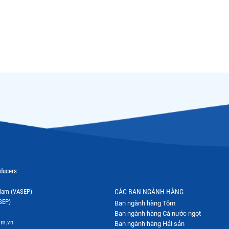
oducers
t Nam (VASEP)
CÁC BAN NGÀNH HÀNG
SEP)
Ban ngành hàng Tôm
Ban ngành hàng Cá nước ngọt
om.vn
Ban ngành hàng Hải sản