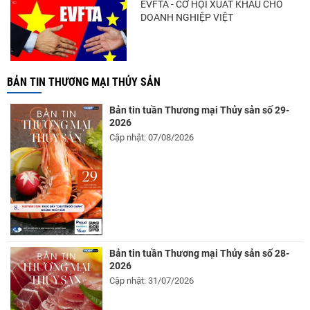
EVFTA - CƠ HỘI XUẤT KHẨU CHO
DOANH NGHIỆP VIỆT
BẢN TIN THƯƠNG MẠI THỦY SẢN
Bản tin tuần Thương mại Thủy sản số 29-
2026
Cập nhật: 07/08/2026
Bản tin tuần Thương mại Thủy sản số 28-
2026
Cập nhật: 31/07/2026