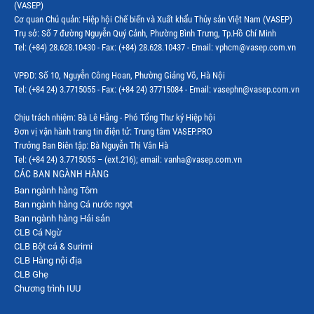
(VASEP)
Thị trường EU
Cơ quan Chủ quản: Hiệp hội Chế biến và Xuất khẩu Thủy sản Việt Nam (VASEP)
Trụ sở: Số 7 đường Nguyễn Quý Cảnh, Phường Bình Trưng, Tp.Hồ Chí Minh
Thị trường Indonesia
Tel: (+84) 28.628.10430 - Fax: (+84) 28.628.10437 - Email: vphcm@vasep.com.vn
Thị trường Mexico
VPĐD: Số 10, Nguyễn Công Hoan, Phường Giảng Võ, Hà Nội
Thị trường Mỹ
Tel: (+84 24) 3.7715055 - Fax: (+84 24) 37715084 - Email: vasephn@vasep.com.vn
Thị trường Nga
Chịu trách nhiệm: Bà Lê Hằng - Phó Tổng Thư ký Hiệp hội
Đơn vị vận hành trang tin điện tử: Trung tâm VASEP.PRO
Thị trường Hàn Quốc
Trưởng Ban Biên tập: Bà Nguyễn Thị Vân Hà
Tel: (+84 24) 3.7715055 – (ext.216); email: vanha@vasep.com.vn
Thị trường Nhật Bản
CÁC BAN NGÀNH HÀNG
Ban ngành hàng Tôm
Thị trường Thái Lan
Ban ngành hàng Cá nước ngọt
Thị trường Trung Quốc
Ban ngành hàng Hải sản
CLB Cá Ngừ
Thị trường Philippines
CLB Bột cá & Surimi
CLB Hàng nội địa
Thị trường Tây Ban Nha
CLB Ghẹ
Chương trình IUU
Thị trường thủy sản khác