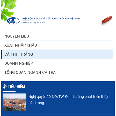
Trung Quốc tăng mạnh nhập khẩu mực,
trong khi nguồn cung...
NGUYÊN LIỆU
XUẤT NHẬP KHẨU
Còn chưa đầy 3 tuần đến Vietfish 2026: Sẵn
sàng cho chuỗi...
CÁ THỊT TRẮNG
DOANH NGHIỆP
TỔNG QUAN NGÀNH CÁ TRA
TIÊU ĐIỂM
Nghị quyết 20-NQ/TW: Định hướng phát triển thủy
sản trong...