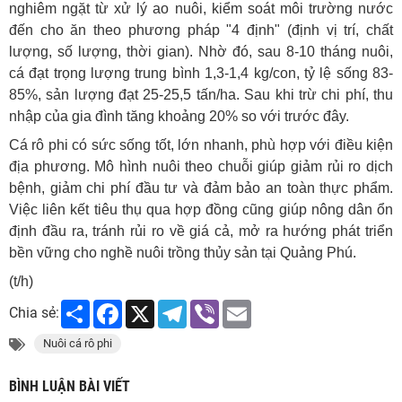
nghiêm ngặt từ xử lý ao nuôi, kiểm soát môi trường nước
đến cho ăn theo phương pháp "4 định" (định vị trí, chất
lượng, số lượng, thời gian). Nhờ đó, sau 8-10 tháng nuôi,
cá đạt trọng lượng trung bình 1,3-1,4 kg/con, tỷ lệ sống 83-
85%, sản lượng đạt 25-25,5 tấn/ha. Sau khi trừ chi phí, thu
nhập của gia đình tăng khoảng 20% so với trước đây.
Cá rô phi có sức sống tốt, lớn nhanh, phù hợp với điều kiện
địa phương. Mô hình nuôi theo chuỗi giúp giảm rủi ro dịch
bệnh, giảm chi phí đầu tư và đảm bảo an toàn thực phẩm.
Việc liên kết tiêu thụ qua hợp đồng cũng giúp nông dân ổn
định đầu ra, tránh rủi ro về giá cả, mở ra hướng phát triển
bền vững cho nghề nuôi trồng thủy sản tại Quảng Phú.
(t/h)
Share
Facebook
X
Telegram
Viber
Email
Chia sẻ:
Nuôi cá rô phi
BÌNH LUẬN BÀI VIẾT