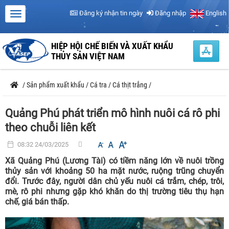
Đăng ký nhận tin ngày
Đăng nhập
English
HIỆP HỘI CHẾ BIẾN VÀ XUẤT KHẨU
THỦY SẢN VIỆT NAM
/
Sản phẩm xuất khẩu
/
Cá tra
/
Cá thịt trắng
/
Quảng Phú phát triển mô hình nuôi cá rô phi
theo chuỗi liên kết
08:32 24/03/2025
Xã Quảng Phú (Lương Tài) có tiềm năng lớn về nuôi trồng
thủy sản với khoảng 50 ha mặt nước, ruộng trũng chuyển
đổi. Trước đây, người dân chủ yếu nuôi cá trắm, chép, trôi,
mè, rô phi nhưng gặp khó khăn do thị trường tiêu thụ hạn
chế, giá bán thấp.