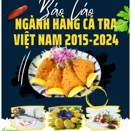
Thuế Mục 301 và bài toán thích ứng của
tôm Việt tại thị...
Xuất khẩu cá tra sang CPTPP: Mở rộng cơ
hội cho hàng giá trị...
Xuất khẩu cá ngừ Việt Nam sang Canada
tăng nhẹ, áp lực mới...
Nguồn cung giảm, giá cá rô phi Trung Quốc
tiếp tục tăng