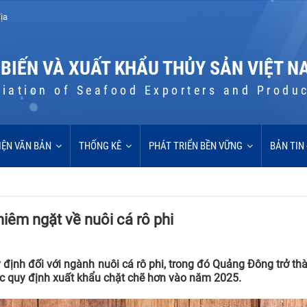
ịa
 BIẾN VÀ XUẤT KHẨU THỦY SẢN VIỆT N
iation of Seafood Exporters and Produ
IỆN VĂN BẢN
THỐNG KÊ
PHÁT TRIỂN BỀN VỮNG
BẢN TIN
iêm ngặt về nuôi cá rô phi
định đối với ngành nuôi cá rô phi, trong đó Quảng Đông trở th
ác quy định xuất khẩu chặt chẽ hơn vào năm 2025.