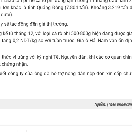
4.836 tấn phi lê cá rô phi đông lạnh trong 11 tháng đầu năm 
hi lớn khác là tỉnh Quảng Đông (7.804 tấn). Khoảng 3.219 tấn
 dưới).
y sẽ tác động đến giá thị trường.
 kể từ tháng 12, với loại cá rô phi 500-800g hiện đang được gi
 tăng 0,2 NDT/kg so với tuần trước. Giá ở Hải Nam vẫn ổn đị
 thức vì trùng với kỳ nghỉ Tết Nguyên đán, khi các cơ quan chí
t chứng nhận.
ết công ty của ông đã hỗ trợ nông dân nộp đơn xin cấp chứ
Nguồn: (Theo undercur