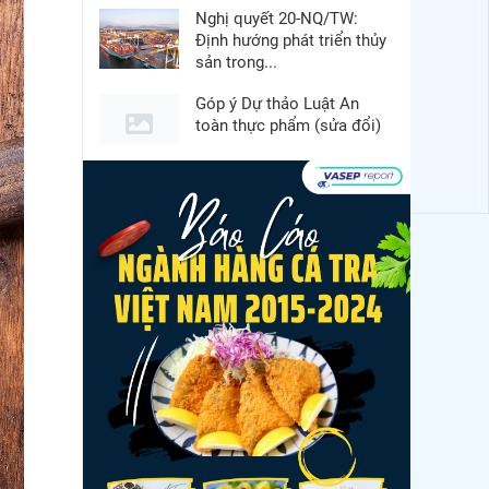
Nghị quyết 20-NQ/TW:
Định hướng phát triển thủy
sản trong...
Góp ý Dự thảo Luật An
toàn thực phẩm (sửa đổi)
Thuế Mục 301 và bài toán
thích ứng của tôm Việt tại
thị...
Xuất khẩu cá tra sang
CPTPP: Mở rộng cơ hội
cho hàng giá trị...
Xuất khẩu cá ngừ Việt
Nam sang Canada tăng
nhẹ, áp lực mới...
Nguồn cung giảm, giá cá
rô phi Trung Quốc tiếp tục
tăng