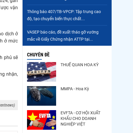
2024, gần
 được vận
Thông báo 407/TB-VPCP: Tập trung cao
độ, tạo chuyển biến thực chất...
VASEP báo cáo, đề xuất tháo gỡ vướng
ao dịch ở
mắc về Giấy Chứng nhận ATTP tại...
nh ở mức
CHUYÊN ĐỀ
nh phủ sẽ
THUẾ QUAN HOA KỲ
ng nhận,
MMPA - Hoa Kỳ
rentnews)
EVFTA - CƠ HỘI XUẤT
KHẨU CHO DOANH
NGHIỆP VIỆT