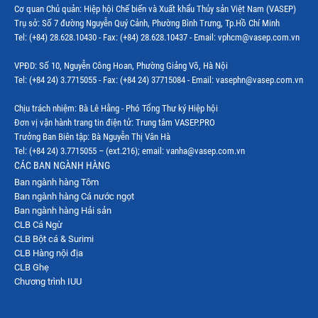
Cơ quan Chủ quản: Hiệp hội Chế biến và Xuất khẩu Thủy sản Việt Nam (VASEP)
Trụ sở: Số 7 đường Nguyễn Quý Cảnh, Phường Bình Trưng, Tp.Hồ Chí Minh
Thị trường Indonesia
Tel: (+84) 28.628.10430 - Fax: (+84) 28.628.10437 - Email: vphcm@vasep.com.vn
Thị trường Mexico
VPĐD: Số 10, Nguyễn Công Hoan, Phường Giảng Võ, Hà Nội
Thị trường Mỹ
Tel: (+84 24) 3.7715055 - Fax: (+84 24) 37715084 - Email: vasephn@vasep.com.vn
Thị trường Nga
Chịu trách nhiệm: Bà Lê Hằng - Phó Tổng Thư ký Hiệp hội
Đơn vị vận hành trang tin điện tử: Trung tâm VASEP.PRO
Thị trường Hàn Quốc
Trưởng Ban Biên tập: Bà Nguyễn Thị Vân Hà
Tel: (+84 24) 3.7715055 – (ext.216); email: vanha@vasep.com.vn
Thị trường Nhật Bản
CÁC BAN NGÀNH HÀNG
Ban ngành hàng Tôm
Thị trường Thái Lan
Ban ngành hàng Cá nước ngọt
Thị trường Trung Quốc
Ban ngành hàng Hải sản
CLB Cá Ngừ
Thị trường Philippines
CLB Bột cá & Surimi
CLB Hàng nội địa
Thị trường Tây Ban Nha
CLB Ghẹ
Chương trình IUU
Thị trường thủy sản khác
Thị trường thủy sản thế giới