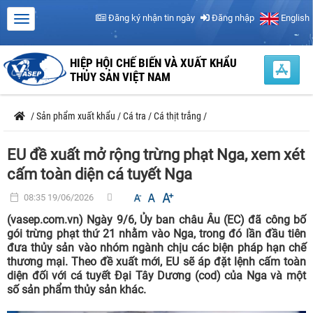
Đăng ký nhận tin ngày
Đăng nhập
English
HIỆP HỘI CHẾ BIẾN VÀ XUẤT KHẨU
THỦY SẢN VIỆT NAM
/
Sản phẩm xuất khẩu
/
Cá tra
/
Cá thịt trắng
/
EU đề xuất mở rộng trừng phạt Nga, xem xét
cấm toàn diện cá tuyết Nga
08:35 19/06/2026
(vasep.com.vn) Ngày 9/6, Ủy ban châu Âu (EC) đã công bố
gói trừng phạt thứ 21 nhằm vào Nga, trong đó lần đầu tiên
đưa thủy sản vào nhóm ngành chịu các biện pháp hạn chế
thương mại. Theo đề xuất mới, EU sẽ áp đặt lệnh cấm toàn
diện đối với cá tuyết Đại Tây Dương (cod) của Nga và một
số sản phẩm thủy sản khác.