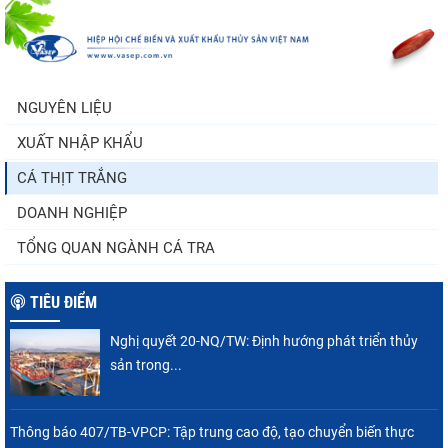
Còn chưa đầy 3 tuần đến Vietfish 2026: Sẵn
sàng cho chuỗi...
NGUYÊN LIỆU
XUẤT NHẬP KHẨU
Doanh nghiệp thủy sản cùng lúc đối mặt
nhiều áp lực
CÁ THỊT TRẮNG
DOANH NGHIỆP
TỔNG QUAN NGÀNH CÁ TRA
TIÊU ĐIỂM
Nghị quyết 20-NQ/TW: Định hướng phát triển thủy
sản trong...
Thông báo 407/TB-VPCP: Tập trung cao độ, tạo chuyển biến thực