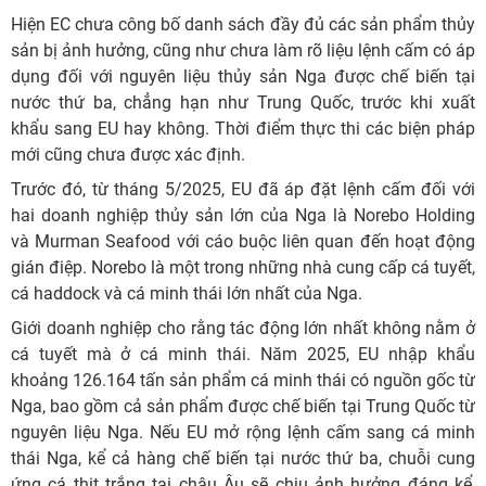
Hiện EC chưa công bố danh sách đầy đủ các sản phẩm thủy
sản bị ảnh hưởng, cũng như chưa làm rõ liệu lệnh cấm có áp
dụng đối với nguyên liệu thủy sản Nga được chế biến tại
nước thứ ba, chẳng hạn như Trung Quốc, trước khi xuất
khẩu sang EU hay không. Thời điểm thực thi các biện pháp
mới cũng chưa được xác định.
Trước đó, từ tháng 5/2025, EU đã áp đặt lệnh cấm đối với
hai doanh nghiệp thủy sản lớn của Nga là Norebo Holding
và Murman Seafood với cáo buộc liên quan đến hoạt động
gián điệp. Norebo là một trong những nhà cung cấp cá tuyết,
cá haddock và cá minh thái lớn nhất của Nga.
Giới doanh nghiệp cho rằng tác động lớn nhất không nằm ở
cá tuyết mà ở cá minh thái. Năm 2025, EU nhập khẩu
khoảng 126.164 tấn sản phẩm cá minh thái có nguồn gốc từ
Nga, bao gồm cả sản phẩm được chế biến tại Trung Quốc từ
nguyên liệu Nga. Nếu EU mở rộng lệnh cấm sang cá minh
thái Nga, kể cả hàng chế biến tại nước thứ ba, chuỗi cung
ứng cá thịt trắng tại châu Âu sẽ chịu ảnh hưởng đáng kể,