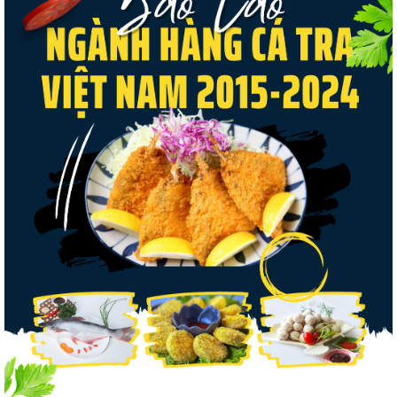
Nguồn cung giảm, giá cá rô phi Trung Quốc
tiếp tục tăng
Điểm tin thủy sản thế giới ngày 3/8/2026
Trung Quốc tăng mạnh nhập khẩu mực,
trong khi nguồn cung...
Thông báo 407/TB-VPCP: Tập trung cao độ,
tạo chuyển biến...