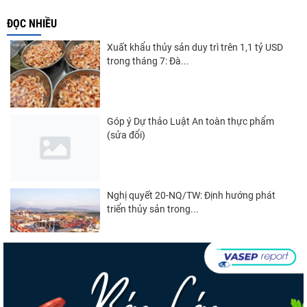
ĐỌC NHIỀU
Xuất khẩu thủy sản duy trì trên 1,1 tỷ USD
trong tháng 7: Đà...
Góp ý Dự thảo Luật An toàn thực phẩm
(sửa đổi)
Nghị quyết 20-NQ/TW: Định hướng phát
triển thủy sản trong...
Thuế Mục 301 và bài toán thích ứng của
tôm Việt tại thị...