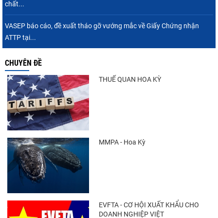
chất...
VASEP báo cáo, đề xuất tháo gỡ vướng mắc về Giấy Chứng nhận
ATTP tại...
CHUYÊN ĐỀ
THUẾ QUAN HOA KỲ
MMPA - Hoa Kỳ
EVFTA - CƠ HỘI XUẤT KHẨU CHO
DOANH NGHIỆP VIỆT