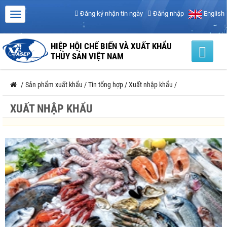
Đăng ký nhận tin ngày
Đăng nhập
English
HIỆP HỘI CHẾ BIẾN VÀ XUẤT KHẨU
THỦY SẢN VIỆT NAM
/
Sản phẩm xuất khẩu
/
Tin tổng hợp
/
Xuất nhập khẩu
/
XUẤT NHẬP KHẨU