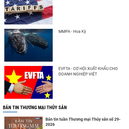
Trung Quốc tăng mạnh nhập khẩu mực,
trong khi nguồn cung...
MMPA - Hoa Kỳ
Điểm tin thủy sản thế giới ngày 3/8/2026
EVFTA - CƠ HỘI XUẤT KHẨU CHO
DOANH NGHIỆP VIỆT
BẢN TIN THƯƠNG MẠI THỦY SẢN
Bản tin tuần Thương mại Thủy sản số 29-
2026