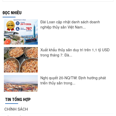
ĐỌC NHIỀU
Đài Loan cập nhật danh sách doanh
nghiệp thủy sản Việt Nam...
Xuất khẩu thủy sản duy trì trên 1,1 tỷ USD
trong tháng 7: Đà...
Nghị quyết 20-NQ/TW: Định hướng phát
triển thủy sản trong...
TIN TỔNG HỢP
Góp ý Dự thảo Luật An toàn thực phẩm
CHÍNH SÁCH
(sửa đổi)