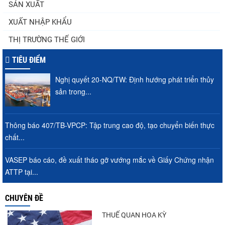
SẢN XUẤT
XUẤT NHẬP KHẨU
Thuế Mục 301 và bài toán thích ứng của
THỊ TRƯỜNG THẾ GIỚI
tôm Việt tại thị...
TIÊU ĐIỂM
Nghị quyết 20-NQ/TW: Định hướng phát triển thủy
Nguồn cung giảm, giá cá rô phi Trung
sản trong...
Quốc tiếp tục tăng
Thông báo 407/TB-VPCP: Tập trung cao độ, tạo chuyển biến thực
chất...
Xuất khẩu cá tra sang CPTPP: Mở rộng cơ
hội cho hàng giá trị...
VASEP báo cáo, đề xuất tháo gỡ vướng mắc về Giấy Chứng nhận
ATTP tại...
Xuất khẩu cá ngừ Việt Nam sang Canada
CHUYÊN ĐỀ
tăng nhẹ, áp lực mới...
THUẾ QUAN HOA KỲ