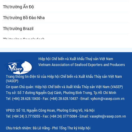
Thị trường Ấn Độ
Thị trường Bồ Đào Nha
Thị trường Brazil
Thị trường Bangladesh
Thị trường Chile
Hiệp hội Chế biến và Xuất khẩu Thuỷ sản Việt Nam
Thị trường Canada
Vietnam Association of Seafood Exporters and Producers
Thị trường Ecuador
Trang thông tin điện tử của Hiệp hội Chế biến và Xuất khẩu Thủy sản Việt Nam
(VASEP)
Thị trường EU
Cơ quan Chủ quản: Hiệp hội Chế biến và Xuất khẩu Thủy sản Việt Nam (VASEP)
Trụ sở: Số 7 đường Nguyễn Quý Cảnh, Phường Bình Trưng, Tp.Hồ Chí Minh
Thị trường Indonesia
Tel: (+84) 28.628.10430 - Fax: (+84) 28.628.10437 - Email: vphcm@vasep.com.vn
Thị trường Mexico
VPĐD: Số 10, Nguyễn Công Hoan, Phường Giảng Võ, Hà Nội
Thị trường Mỹ
Tel: (+84 24) 3.7715055 - Fax: (+84 24) 37715084 - Email: vasephn@vasep.com.vn
Thị trường Nga
Chịu trách nhiệm: Bà Lê Hằng - Phó Tổng Thư ký Hiệp hội