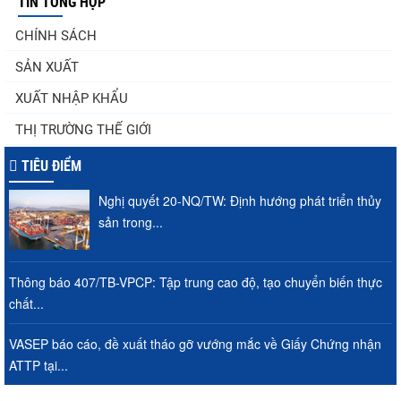
TIN TỔNG HỢP
Góp ý Dự thảo Luật An toàn thực phẩm
CHÍNH SÁCH
(sửa đổi)
SẢN XUẤT
XUẤT NHẬP KHẨU
Thuế Mục 301 và bài toán thích ứng của
THỊ TRƯỜNG THẾ GIỚI
tôm Việt tại thị...
TIÊU ĐIỂM
Nghị quyết 20-NQ/TW: Định hướng phát triển thủy
Nguồn cung giảm, giá cá rô phi Trung
sản trong...
Quốc tiếp tục tăng
Thông báo 407/TB-VPCP: Tập trung cao độ, tạo chuyển biến thực
chất...
Xuất khẩu cá tra sang CPTPP: Mở rộng cơ
hội cho hàng giá trị...
VASEP báo cáo, đề xuất tháo gỡ vướng mắc về Giấy Chứng nhận
ATTP tại...