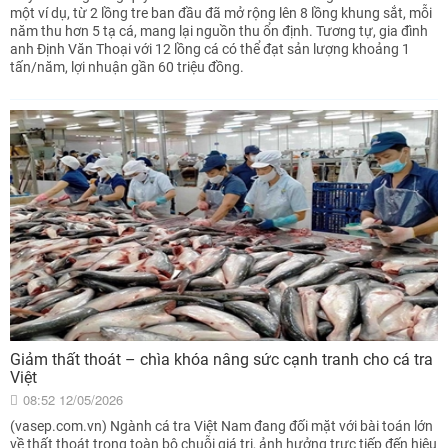
một ví dụ, từ 2 lồng tre ban đầu đã mở rộng lên 8 lồng khung sắt, mỗi
năm thu hơn 5 tạ cá, mang lại nguồn thu ổn định. Tương tự, gia đình
anh Định Văn Thoại với 12 lồng cá có thể đạt sản lượng khoảng 1
tấn/năm, lợi nhuận gần 60 triệu đồng.
Giảm thất thoát – chìa khóa nâng sức cạnh tranh cho cá tra
Việt
08:52 12/05/2026
(vasep.com.vn) Ngành cá tra Việt Nam đang đối mặt với bài toán lớn
về thất thoát trong toàn bộ chuỗi giá trị, ảnh hưởng trực tiếp đến hiệu