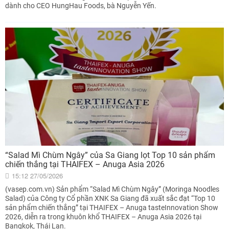
dành cho CEO HungHau Foods, bà Nguyễn Yến.
“Salad Mì Chùm Ngây” của Sa Giang lọt Top 10 sản phẩm
chiến thắng tại THAIFEX – Anuga Asia 2026
15:12 27/05/2026
(vasep.com.vn) Sản phẩm “Salad Mì Chùm Ngây” (Moringa Noodles
Salad) của Công ty Cổ phần XNK Sa Giang đã xuất sắc đạt “Top 10
sản phẩm chiến thắng” tại THAIFEX – Anuga tasteInnovation Show
2026, diễn ra trong khuôn khổ THAIFEX – Anuga Asia 2026 tại
Bangkok, Thái Lan.