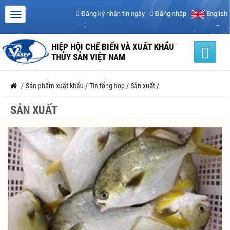
Đăng ký nhận tin ngày
Đăng nhập
English
HIỆP HỘI CHẾ BIẾN VÀ XUẤT KHẨU
THỦY SẢN VIỆT NAM
/
Sản phẩm xuất khẩu
/
Tin tổng hợp
/
Sản xuất
/
SẢN XUẤT