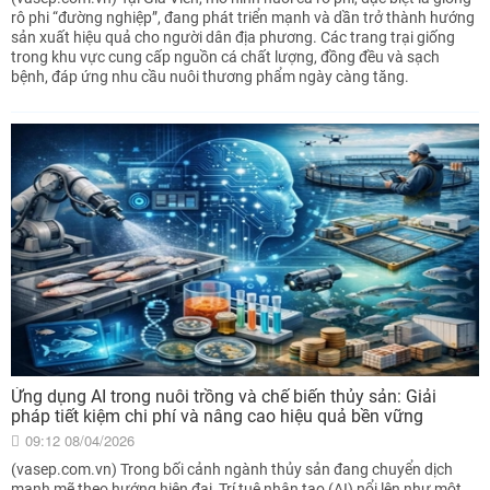
rô phi “đường nghiệp”, đang phát triển mạnh và dần trở thành hướng
sản xuất hiệu quả cho người dân địa phương. Các trang trại giống
trong khu vực cung cấp nguồn cá chất lượng, đồng đều và sạch
bệnh, đáp ứng nhu cầu nuôi thương phẩm ngày càng tăng.
Ứng dụng AI trong nuôi trồng và chế biến thủy sản: Giải
pháp tiết kiệm chi phí và nâng cao hiệu quả bền vững
09:12 08/04/2026
(vasep.com.vn) Trong bối cảnh ngành thủy sản đang chuyển dịch
mạnh mẽ theo hướng hiện đại, Trí tuệ nhân tạo (AI) nổi lên như một