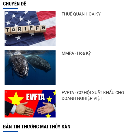
Xuất khẩu cá ngừ Việt Nam sang Canada
CHUYÊN ĐỀ
tăng nhẹ, áp lực mới...
THUẾ QUAN HOA KỲ
Trung Quốc tăng mạnh nhập khẩu mực,
trong khi nguồn cung...
MMPA - Hoa Kỳ
Điểm tin thủy sản thế giới ngày 3/8/2026
EVFTA - CƠ HỘI XUẤT KHẨU CHO
DOANH NGHIỆP VIỆT
BẢN TIN THƯƠNG MẠI THỦY SẢN