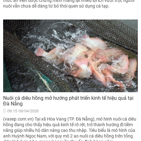
thức ăn viên được chứng minh mang lại nhiều lợi ích vượt trội, người
nuôi vẫn chưa dễ dàng từ bỏ thói quen sử dụng cá tạp.
Nuôi cá diêu hồng mở hướng phát triển kinh tế hiệu quả tại
Đà Nẵng
09:15 06/04/2026
(vasep.com.vn) Tại xã Hòa Vang (TP. Đà Nẵng), mô hình nuôi cá diêu
hồng đang cho thấy hiệu quả kinh tế rõ rệt, trở thành hướng đi tiềm
năng giúp nhiều hộ dân nâng cao thu nhập. Tiêu biểu là mô hình của
anh Huỳnh Ngọc Nam, với quy mô 2 ao nuôi cá diêu hồng trên tổng