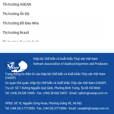
Thị trường ASEAN
Thị trường Ấn Độ
Thị trường Bồ Đào Nha
Thị trường Brazil
Thị trường Bangladesh
Thị trường Chile
Hiệp hội Chế biến và Xuất khẩu Thuỷ sản Việt Nam
Thị trường Canada
Vietnam Association of Seafood Exporters and Producers
Thị trường Ecuador
Trang thông tin điện tử của Hiệp hội Chế biến và Xuất khẩu Thủy sản Việt Nam
(VASEP)
Thị trường EU
Cơ quan Chủ quản: Hiệp hội Chế biến và Xuất khẩu Thủy sản Việt Nam (VASEP)
Trụ sở: Số 7 đường Nguyễn Quý Cảnh, Phường Bình Trưng, Tp.Hồ Chí Minh
Thị trường Indonesia
Tel: (+84) 28.628.10430 - Fax: (+84) 28.628.10437 - Email: vphcm@vasep.com.vn
Thị trường Mexico
VPĐD: Số 10, Nguyễn Công Hoan, Phường Giảng Võ, Hà Nội
Thị trường Mỹ
Tel: (+84 24) 3.7715055 - Fax: (+84 24) 37715084 - Email: vasephn@vasep.com.vn