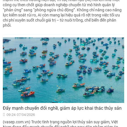
công cụ then chốt giúp doanh nghiệp chuyển từ mô hình quản lý
“phản ứng” sang “phòng ngừa chủ động”. Không chỉ nâng cao năng
lực kiểm soát rủi ro, AI còn mang lại hiệu quả rõ rệt trong việc tối ưu
chi phí xuyên suốt chuỗi giá trị – từ nuôi trồng, chế biến đến phân
phối.
Đẩy mạnh chuyển đổi nghề, giảm áp lực khai thác thủy sản
09:24 07/04/2026
(vasep.com.vn) Trước tình trạng nguồn lợi thủy sản suy giảm, Việt
Nam đang đẩy mạnh chuyển đổi nghề cho ngư dân nhằm giảm áp