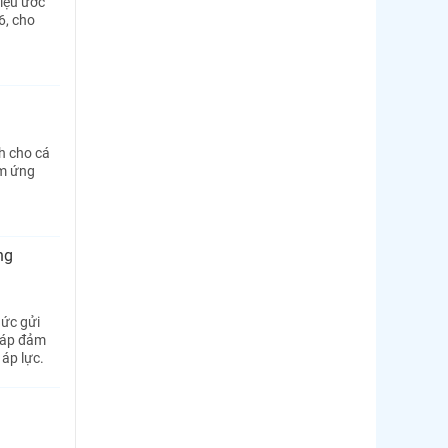
iệu ước
6, cho
h cho cá
ằm ứng
ng
ức gửi
pháp đảm
áp lực.