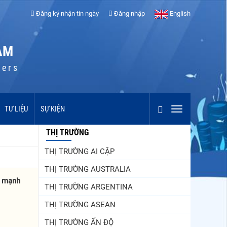
Đăng ký nhận tin ngày
Đăng nhập
English
AM
cers
TƯ LIỆU
SỰ KIỆN
THỊ TRƯỜNG
THỊ TRƯỜNG AI CẬP
THỊ TRƯỜNG AUSTRALIA
m mạnh
THỊ TRƯỜNG ARGENTINA
THỊ TRƯỜNG ASEAN
THỊ TRƯỜNG ẤN ĐỘ