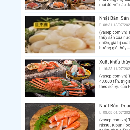
mới đối với các 
Nhật Bản: Sản 
08:31 13/07/20
(vasep.com.vn) T
thủy sản của nướ
nhiên, giá trị xu
hướng giá thủy sả
Xuất khẩu thủ
16:22 11/07/20
(vasep.com.vn) 
43.000 tấn, trị g
theo số liệu của
Nhật Bản: Doan
08:05 01/07/20
(vasep.com.vn) T
Nissui, Kibun Fo