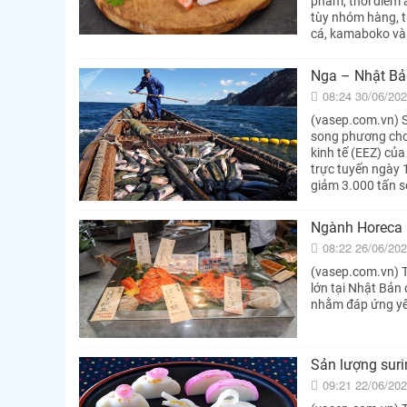
phẩm, thời điểm 
tùy nhóm hàng, t
cá, kamaboko và 
Nga – Nhật Bả
08:24 30/06/20
(vasep.com.vn) 
song phương cho 
kinh tế (EEZ) củ
trực tuyến ngày 
giảm 3.000 tấn s
Ngành Horeca 
08:22 26/06/20
(vasep.com.vn) T
lớn tại Nhật Bản
nhằm đáp ứng yêu
Sản lượng sur
09:21 22/06/20