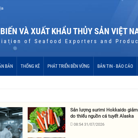
ịa
 BIẾN VÀ XUẤT KHẨU THỦY SẢN VIỆT N
iation of Seafood Exporters and Produ
ĂN BẢN
THỐNG KÊ
PHÁT TRIỂN BỀN VỮNG
BẢN TIN - BÁO CÁO
Sản lượng surimi Hokkaido giả
do thiếu nguồn cá tuyết Alaska
08:54 31/07/2026