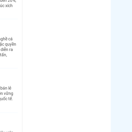
 đến 20%,
úc xích
nghề cá
đặc quyền
diễn ra
tấn,
bán lẻ
ền vững
uốc tế.