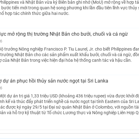
hilippines và Nhật Bản vừa ký Biên bản ghi nhớ (MoU) mở rộng về hợp t
 bước tiến mới trong quan hệ song phương khi lần đầu tiên lĩnh vực thủy
ổ hợp tác chính thức giữa hai nước.
 lực mở rộng thị trường Nhật Bản cho bưởi, chuối và cá ngừ
26
 trưởng Nông nghiệp Francisco P. Tiu Laurel, Jr. cho biết Philippines đa
 trường Nhật Bản cho các sản phẩm xuất khẩu bưởi, chuối và cá ngừ, đồ
rợ của Nhật Bản trong việc hiện đại hóa hệ thống canh tác và hậu cần.
rợ dự án phục hồi thủy sản nước ngọt tại Sri Lanka
26
ột dự án trị giá 1,33 triệu USD (khoảng 436 triệu rupee) vừa được khởi 
h kế và thúc đẩy phát triển nghề cá nước ngọt tại tỉnh Eastern của Sri L
ác được ký ngày 29/5 tại Đại sứ quán Nhật Bản ở Colombo, với nguồn tài
ản và hỗ trợ kỹ thuật từ Tổ chức Lương thực và Nông nghiệp Liên Hợp 