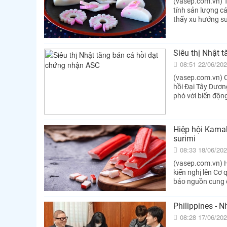
(vasep.com.vn) 
tính sản lượng c
thấy xu hướng su
Siêu thị Nhật 
08:51 22/06/20
(vasep.com.vn) C
hồi Đại Tây Dươn
phó với biến độn
Hiệp hội Kama
surimi
08:33 18/06/20
(vasep.com.vn) 
kiến nghị lên Cơ
bảo nguồn cung ổ
Philippines - 
08:28 17/06/20