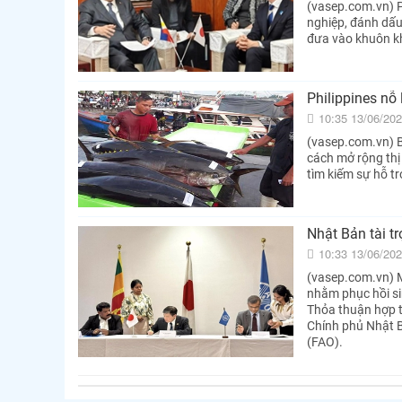
(vasep.com.vn) P
nghiệp, đánh dấu
đưa vào khuôn kh
Philippines nỗ
10:35 13/06/20
(vasep.com.vn) Bộ
cách mở rộng thị
tìm kiếm sự hỗ t
Nhật Bản tài t
10:33 13/06/20
(vasep.com.vn) M
nhằm phục hồi sin
Thỏa thuận hợp t
Chính phủ Nhật B
(FAO).