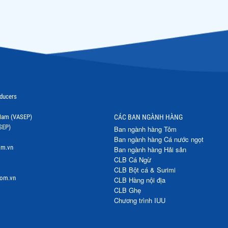
oducers
t Nam (VASEP)
CÁC BAN NGÀNH HÀNG
SEP)
Ban ngành hàng Tôm
Ban ngành hàng Cá nước ngọt
om.vn
Ban ngành hàng Hải sản
CLB Cá Ngừ
CLB Bột cá & Surimi
com.vn
CLB Hàng nội địa
CLB Ghẹ
Chương trình IUU