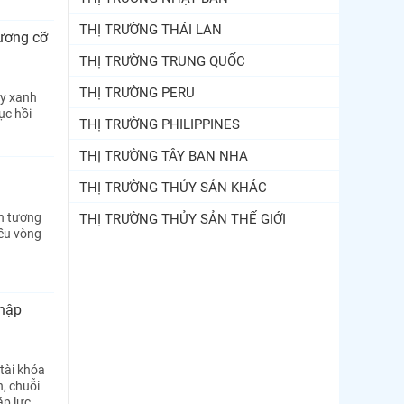
THỊ TRƯỜNG THÁI LAN
ương cỡ
THỊ TRƯỜNG TRUNG QUỐC
THỊ TRƯỜNG PERU
ây xanh
ục hồi
THỊ TRƯỜNG PHILIPPINES
THỊ TRƯỜNG TÂY BAN NHA
THỊ TRƯỜNG THỦY SẢN KHÁC
n tương
THỊ TRƯỜNG THỦY SẢN THẾ GIỚI
iều vòng
nhập
 tài khóa
n, chuỗi
áp lực