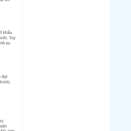
ất khẩu
rước. Tuy
ánh xu
 đạt
trước,
hư
 sản