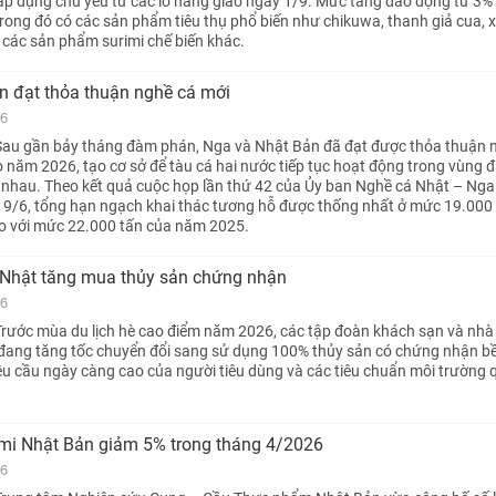
áp dụng chủ yếu từ các lô hàng giao ngày 1/9. Mức tăng dao động từ 3%
rong đó có các sản phẩm tiêu thụ phổ biến như chikuwa, thanh giả cua, x
các sản phẩm surimi chế biến khác.
n đạt thỏa thuận nghề cá mới
26
Sau gần bảy tháng đàm phán, Nga và Nhật Bản đã đạt được thỏa thuận 
năm 2026, tạo cơ sở để tàu cá hai nước tiếp tục hoạt động trong vùng 
a nhau. Theo kết quả cuộc họp lần thứ 42 của Ủy ban Nghề cá Nhật – Nga 
19/6, tổng hạn ngạch khai thác tương hỗ được thống nhất ở mức 19.000 
o với mức 22.000 tấn của năm 2025.
Nhật tăng mua thủy sản chứng nhận
26
rước mùa du lịch hè cao điểm năm 2026, các tập đoàn khách sạn và nhà 
 đang tăng tốc chuyển đổi sang sử dụng 100% thủy sản có chứng nhận b
 cầu ngày càng cao của người tiêu dùng và các tiêu chuẩn môi trường q
imi Nhật Bản giảm 5% trong tháng 4/2026
26