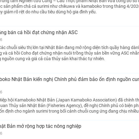
Trung tâm Nghiên cứu Cung – Cầu Thực phẩm Nhật Bản vừa công bố số l
ác sản phẩm chả cá surimi như chikuwa và kamaboko trong tháng 4/202
y giảm rõ rệt do nhu cầu tiêu dùng hộ gia đình yếu.
tăng bán cá hồi đạt chứng nhận ASC
26
ác chuỗi siêu thị lớn tại Nhật Bản đang mở rộng diện tích quầy hàng dàn
g và cá hồi Coho đạt chứng nhận nuôi trồng thủy sản bền vững ASC nh
g nguồn cung và giá cả của thủy sản khai thác tự nhiên.
boko Nhật Bản kiến nghị Chính phủ đảm bảo ổn định nguồn cu
26
Hiệp hội Kamaboko Nhật Bản (Japan Kamaboko Association) đã chính th
 quan Thủy sản Nhật Bản (Fisheries Agency), đề nghị Chính phủ có biện 
n định cho ngành surimi trong bối cảnh chuỗi cung ứng đang chịu nhiều 
Nhật Bản mở rộng hợp tác nông nghiệp
26