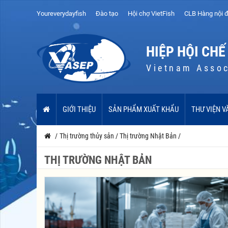
Youreverydayfish
Đào tạo
Hội chợ VietFish
CLB Hàng nội đ
HIỆP HỘI CHẾ
Vietnam Assoc
GIỚI THIỆU
SẢN PHẨM XUẤT KHẨU
THƯ VIỆN V
/
Thị trường thủy sản
/
Thị trường Nhật Bản
/
THỊ TRƯỜNG NHẬT BẢN