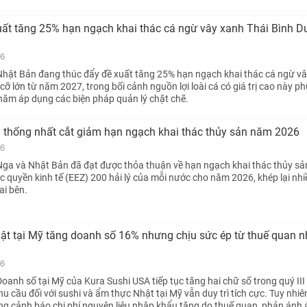
uất tăng 25% hạn ngạch khai thác cá ngừ vây xanh Thái Bình D
26
hật Bản đang thúc đẩy đề xuất tăng 25% hạn ngạch khai thác cá ngừ v
ỡ lớn từ năm 2027, trong bối cảnh nguồn lợi loài cá có giá trị cao này ph
ăm áp dụng các biện pháp quản lý chặt chẽ.
 thống nhất cắt giảm hạn ngạch khai thác thủy sản năm 2026
26
ga và Nhật Bản đã đạt được thỏa thuận về hạn ngạch khai thác thủy sả
c quyền kinh tế (EEZ) 200 hải lý của mỗi nước cho năm 2026, khép lại nh
ai bên.
ật tại Mỹ tăng doanh số 16% nhưng chịu sức ép từ thuế quan 
26
anh số tại Mỹ của Kura Sushi USA tiếp tục tăng hai chữ số trong quý III
u cầu đối với sushi và ẩm thực Nhật tại Mỹ vẫn duy trì tích cực. Tuy nhiê
g cảnh báo chi phí nguyên liệu nhập khẩu tăng do thuế quan, phản ánh 