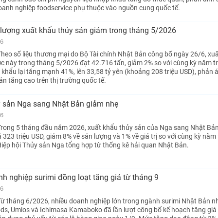
doanh nghiệp foodservice phụ thuộc vào nguồn cung quốc tế.
lượng xuất khẩu thủy sản giảm trong tháng 5/2026
26
heo số liệu thương mại do Bộ Tài chính Nhật Bản công bố ngày 26/6, xu
c này trong tháng 5/2026 đạt 42.716 tấn, giảm 2% so với cùng kỳ năm t
ất khẩu lại tăng mạnh 41%, lên 33,58 tỷ yên (khoảng 208 triệu USD), phản 
n tăng cao trên thị trường quốc tế.
y sản Nga sang Nhật Bản giảm nhẹ
26
Trong 5 tháng đầu năm 2026, xuất khẩu thủy sản của Nga sang Nhật Bản
iá 323 triệu USD, giảm 8% về sản lượng và 1% về giá trị so với cùng kỳ năm 
 Hiệp hội Thủy sản Nga tổng hợp từ thống kê hải quan Nhật Bản.
h nghiệp surimi đồng loạt tăng giá từ tháng 9
26
ừ tháng 6/2026, nhiều doanh nghiệp lớn trong ngành surimi Nhật Bản n
ods, Umios và Ichimasa Kamaboko đã lần lượt công bố kế hoạch tăng giá