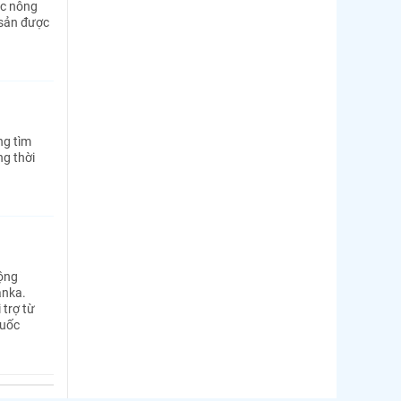
ác nông
 sản được
ng tìm
ng thời
động
anka.
 trợ từ
Quốc