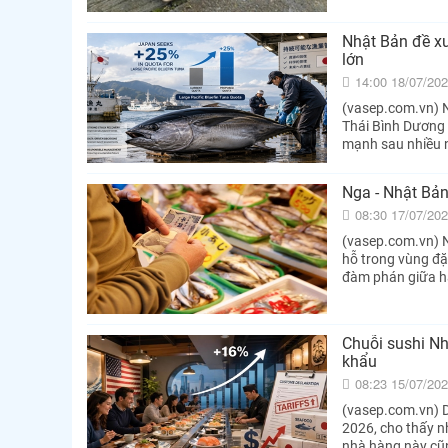
Nhật Bản đề x
lớn
14:00 18/07/20
(vasep.com.vn) N
Thái Bình Dương c
mạnh sau nhiều n
Nga - Nhật Bản
08:30 17/07/20
(vasep.com.vn) N
hỗ trong vùng đặ
đàm phán giữa h
Chuỗi sushi Nh
khẩu
08:23 15/07/20
(vasep.com.vn) Do
2026, cho thấy nh
nhà hàng này cũn