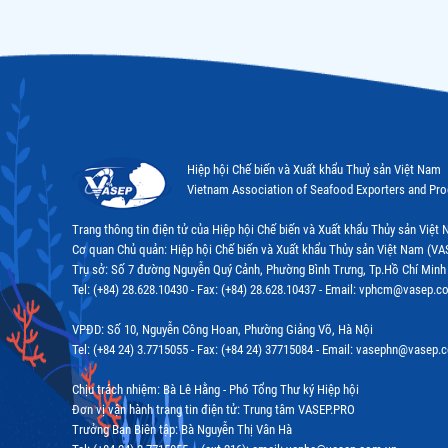
Hiệp hội Chế biến và Xuất khẩu Thuỷ sản Việt Nam
Vietnam Association of Seafood Exporters and Pr
Trang thông tin điện tử của Hiệp hội Chế biến và Xuất khẩu Thủy sản Việ
Cơ quan Chủ quản: Hiệp hội Chế biến và Xuất khẩu Thủy sản Việt Nam (VA
Trụ sở: Số 7 đường Nguyễn Quý Cảnh, Phường Bình Trưng, Tp.Hồ Chí Minh
Tel: (+84) 28.628.10430 - Fax: (+84) 28.628.10437 - Email: vphcm@vasep.c
VPĐD: Số 10, Nguyễn Công Hoan, Phường Giảng Võ, Hà Nội
Tel: (+84 24) 3.7715055 - Fax: (+84 24) 37715084 - Email: vasephn@vasep.
Chịu trách nhiệm: Bà Lê Hằng - Phó Tổng Thư ký Hiệp hội
Đơn vị vận hành trang tin điện tử: Trung tâm VASEP.PRO
Trưởng Ban Biên tập: Bà Nguyễn Thị Vân Hà