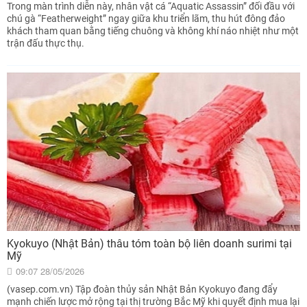
Trong màn trình diễn này, nhân vật cá “Aquatic Assassin” đối đầu với
chú gà “Featherweight” ngay giữa khu triển lãm, thu hút đông đảo
khách tham quan bằng tiếng chuông và không khí náo nhiệt như một
trận đấu thực thụ.
Kyokuyo (Nhật Bản) thâu tóm toàn bộ liên doanh surimi tại
Mỹ
09:07 28/05/2026
(vasep.com.vn) Tập đoàn thủy sản Nhật Bản Kyokuyo đang đẩy
mạnh chiến lược mở rộng tại thị trường Bắc Mỹ khi quyết định mua lại