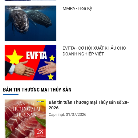
MMPA - Hoa Kỳ
Nhập khẩu tôm của Mỹ phục hồi trong
tháng 5/2026
Trung Quốc tăng mạnh nhập khẩu mực,
EVFTA - CƠ HỘI XUẤT KHẨU CHO
trong khi nguồn cung...
DOANH NGHIỆP VIỆT
Điểm tin thủy sản thế giới ngày 3/8/2026
BẢN TIN THƯƠNG MẠI THỦY SẢN
Bản tin tuần Thương mại Thủy sản số 28-
2026
Cập nhật: 31/07/2026