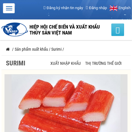
Đăng ký nhận tin ngày
Đăng nhập
English
HIỆP HỘI CHẾ BIẾN VÀ XUẤT KHẨU
THỦY SẢN VIỆT NAM
/
Sản phẩm xuất khẩu
/
Surimi
/
SURIMI
XUẤT NHẬP KHẨU
THỊ TRƯỜNG THẾ GIỚI