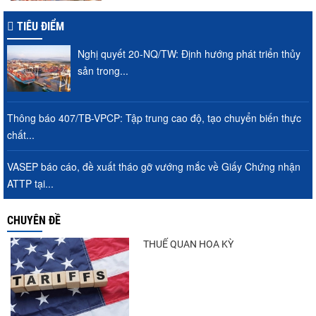
TIÊU ĐIỂM
Góp ý Dự thảo Luật An toàn thực phẩm
(sửa đổi)
Nghị quyết 20-NQ/TW: Định hướng phát triển thủy
sản trong...
Thuế Mục 301 và bài toán thích ứng của
Thông báo 407/TB-VPCP: Tập trung cao độ, tạo chuyển biến thực
tôm Việt tại thị...
chất...
VASEP báo cáo, đề xuất tháo gỡ vướng mắc về Giấy Chứng nhận
ATTP tại...
VASEP chào đón Công ty Cổ phần Thương
mại Sim Ba gia nhập...
CHUYÊN ĐỀ
THUẾ QUAN HOA KỲ
Nguồn cung giảm, giá cá rô phi Trung
Quốc tiếp tục tăng