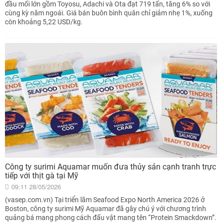
đầu mối lớn gồm Toyosu, Adachi và Ota đạt 719 tấn, tăng 6% so với
cùng kỳ năm ngoái. Giá bán buôn bình quân chỉ giảm nhẹ 1%, xuống
còn khoảng 5,22 USD/kg.
Công ty surimi Aquamar muốn đưa thủy sản cạnh tranh trực
tiếp với thịt gà tại Mỹ
09:11 28/05/2026
(vasep.com.vn) Tại triển lãm Seafood Expo North America 2026 ở
Boston, công ty surimi Mỹ Aquamar đã gây chú ý với chương trình
quảng bá mang phong cách đấu vật mang tên “Protein Smackdown”.