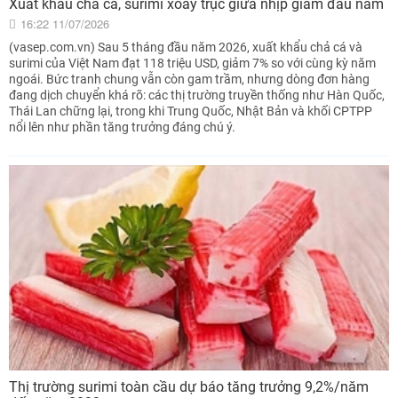
Xuất khẩu chả cá, surimi xoay trục giữa nhịp giảm đầu năm
16:22 11/07/2026
(vasep.com.vn) Sau 5 tháng đầu năm 2026, xuất khẩu chả cá và
surimi của Việt Nam đạt 118 triệu USD, giảm 7% so với cùng kỳ năm
ngoái. Bức tranh chung vẫn còn gam trầm, nhưng dòng đơn hàng
đang dịch chuyển khá rõ: các thị trường truyền thống như Hàn Quốc,
Thái Lan chững lại, trong khi Trung Quốc, Nhật Bản và khối CPTPP
nổi lên như phần tăng trưởng đáng chú ý.
Thị trường surimi toàn cầu dự báo tăng trưởng 9,2%/năm