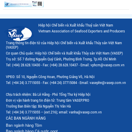
Hiệp hội Chế biến và Xuất khẩu Thuỷ sản Việt Nam
Vietnam Association of Seafood Exporters and Producers
Trang thông tin điện tử của Hiệp hội Chế biến và Xuất khẩu Thủy sản Việt Nam
(VASEP)
Cơ quan Chủ quản: Hiệp hội Chế biến và Xuất khẩu Thủy sản Việt Nam (VASEP)
Trụ sở: Số 7 đường Nguyễn Quý Cảnh, Phường Bình Trưng, Tp.Hồ Chí Minh
Tel: (+84) 28.628.10430 - Fax: (+84) 28.628.10437 - Email: vphcm@vasep.com.vn
VPĐD: Số 10, Nguyễn Công Hoan, Phường Giảng Võ, Hà Nội
Tel: (+84 24) 3.7715055 - Fax: (+84 24) 37715084 - Email: vasephn@vasep.com.vn
Chịu trách nhiệm: Bà Lê Hằng - Phó Tổng Thư ký Hiệp hội
Đơn vị vận hành trang tin điện tử: Trung tâm VASEP.PRO
Trưởng Ban Biên tập: Bà Nguyễn Thị Vân Hà
Tel: (+84 24) 3.7715055 – (ext.216); email: vanha@vasep.com.vn
CÁC BAN NGÀNH HÀNG
Ban ngành hàng Tôm
Ban ngành hàng Cá nước ngọt