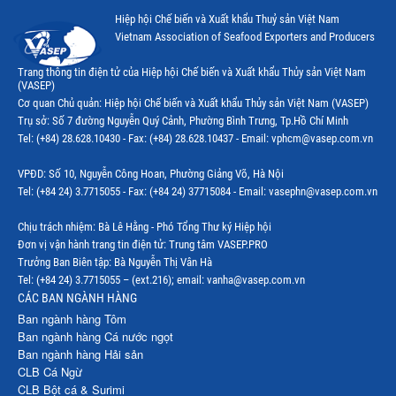
Hiệp hội Chế biến và Xuất khẩu Thuỷ sản Việt Nam
Vietnam Association of Seafood Exporters and Producers
Trang thông tin điện tử của Hiệp hội Chế biến và Xuất khẩu Thủy sản Việt Nam
(VASEP)
Cơ quan Chủ quản: Hiệp hội Chế biến và Xuất khẩu Thủy sản Việt Nam (VASEP)
Trụ sở: Số 7 đường Nguyễn Quý Cảnh, Phường Bình Trưng, Tp.Hồ Chí Minh
Tel: (+84) 28.628.10430 - Fax: (+84) 28.628.10437 - Email: vphcm@vasep.com.vn
VPĐD: Số 10, Nguyễn Công Hoan, Phường Giảng Võ, Hà Nội
Tel: (+84 24) 3.7715055 - Fax: (+84 24) 37715084 - Email: vasephn@vasep.com.vn
Chịu trách nhiệm: Bà Lê Hằng - Phó Tổng Thư ký Hiệp hội
Đơn vị vận hành trang tin điện tử: Trung tâm VASEP.PRO
Trưởng Ban Biên tập: Bà Nguyễn Thị Vân Hà
Tel: (+84 24) 3.7715055 – (ext.216); email: vanha@vasep.com.vn
CÁC BAN NGÀNH HÀNG
Ban ngành hàng Tôm
Ban ngành hàng Cá nước ngọt
Ban ngành hàng Hải sản
CLB Cá Ngừ
CLB Bột cá & Surimi