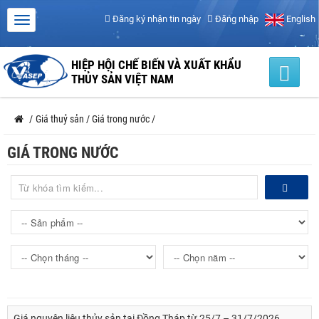
Đăng ký nhận tin ngày
Đăng nhập
English
HIỆP HỘI CHẾ BIẾN VÀ XUẤT KHẨU
THỦY SẢN VIỆT NAM
/
Giá thuỷ sản
/
Giá trong nước
/
GIÁ TRONG NƯỚC
Giá nguyên liệu thủy sản tại Đồng Tháp từ 25/7 – 31/7/2026