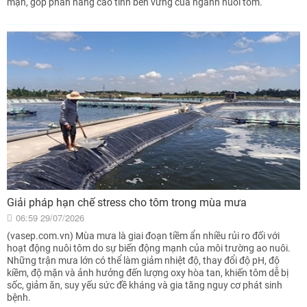
mặn, góp phần nâng cao tính bền vững của ngành nuôi tôm.
Giải pháp hạn chế stress cho tôm trong mùa mưa
06:59 29/07/2026
(vasep.com.vn) Mùa mưa là giai đoạn tiềm ẩn nhiều rủi ro đối với
hoạt động nuôi tôm do sự biến động mạnh của môi trường ao nuôi.
Những trận mưa lớn có thể làm giảm nhiệt độ, thay đổi độ pH, độ
kiềm, độ mặn và ảnh hưởng đến lượng oxy hòa tan, khiến tôm dễ bị
sốc, giảm ăn, suy yếu sức đề kháng và gia tăng nguy cơ phát sinh
bệnh.