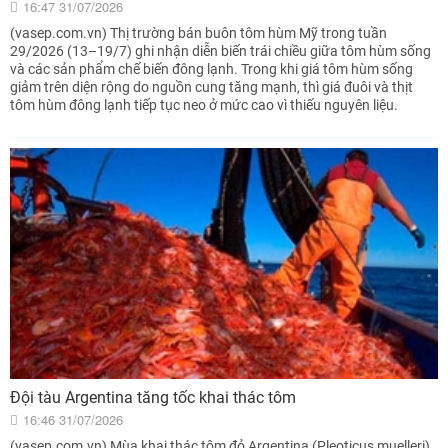
16:47 31/07/2026
(vasep.com.vn) Thị trường bán buôn tôm hùm Mỹ trong tuần
29/2026 (13–19/7) ghi nhận diễn biến trái chiều giữa tôm hùm sống
và các sản phẩm chế biến đông lạnh. Trong khi giá tôm hùm sống
giảm trên diện rộng do nguồn cung tăng mạnh, thì giá đuôi và thịt
tôm hùm đông lạnh tiếp tục neo ở mức cao vì thiếu nguyên liệu.
Đội tàu Argentina tăng tốc khai thác tôm
16:46 31/07/2026
(vasep.com.vn) Mùa khai thác tôm đỏ Argentina (Pleoticus muelleri)