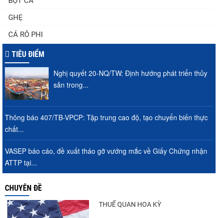
BỘT CÁ
GHẸ
CÁ RÔ PHI
TIÊU ĐIỂM
Nghị quyết 20-NQ/TW: Định hướng phát triển thủy
sản trong...
Thông báo 407/TB-VPCP: Tập trung cao độ, tạo chuyển biến thực
chất...
VASEP báo cáo, đề xuất tháo gỡ vướng mắc về Giấy Chứng nhận
ATTP tại...
CHUYÊN ĐỀ
THUẾ QUAN HOA KỲ