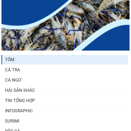
TÔM
CÁ TRA
CÁ NGỪ
HẢI SẢN KHÁC
TIN TỔNG HỢP
INFOGRAPHIC
SURIMI