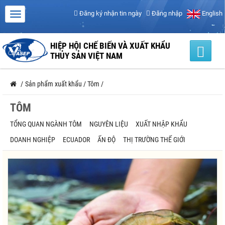
Đăng ký nhận tin ngày
Đăng nhập
English
HIỆP HỘI CHẾ BIẾN VÀ XUẤT KHẨU
THỦY SẢN VIỆT NAM
/
Sản phẩm xuất khẩu
/
Tôm
/
TÔM
TỔNG QUAN NGÀNH TÔM
NGUYÊN LIỆU
XUẤT NHẬP KHẨU
DOANH NGHIỆP
ECUADOR
ẤN ĐỘ
THỊ TRƯỜNG THẾ GIỚI