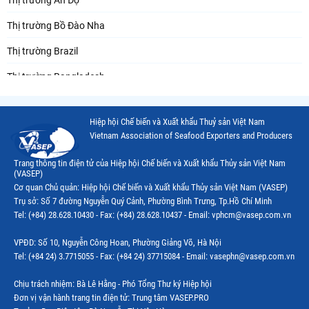
Thị trường Ấn Độ
Thị trường Bồ Đào Nha
Thị trường Brazil
Thị trường Bangladesh
Thị trường Chile
Hiệp hội Chế biến và Xuất khẩu Thuỷ sản Việt Nam
Thị trường Canada
Vietnam Association of Seafood Exporters and Producers
Thị trường Ecuador
Trang thông tin điện tử của Hiệp hội Chế biến và Xuất khẩu Thủy sản Việt Nam
(VASEP)
Thị trường EU
Cơ quan Chủ quản: Hiệp hội Chế biến và Xuất khẩu Thủy sản Việt Nam (VASEP)
Trụ sở: Số 7 đường Nguyễn Quý Cảnh, Phường Bình Trưng, Tp.Hồ Chí Minh
Thị trường Indonesia
Tel: (+84) 28.628.10430 - Fax: (+84) 28.628.10437 - Email: vphcm@vasep.com.vn
Thị trường Mexico
VPĐD: Số 10, Nguyễn Công Hoan, Phường Giảng Võ, Hà Nội
Thị trường Mỹ
Tel: (+84 24) 3.7715055 - Fax: (+84 24) 37715084 - Email: vasephn@vasep.com.vn
Thị trường Nga
Chịu trách nhiệm: Bà Lê Hằng - Phó Tổng Thư ký Hiệp hội
Đơn vị vận hành trang tin điện tử: Trung tâm VASEP.PRO
Thị trường Hàn Quốc