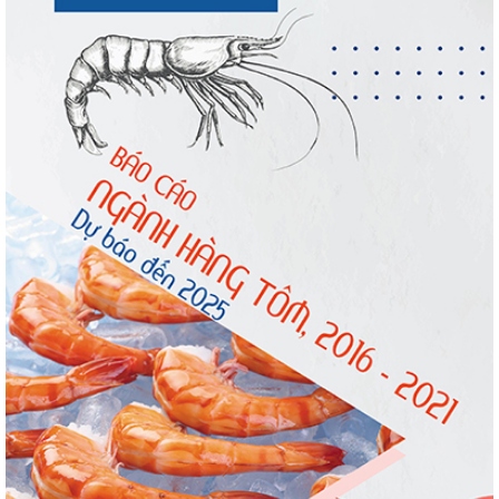
Nguồn cung giảm, giá cá rô phi Trung
Quốc tiếp tục tăng
Trung Quốc tăng mạnh nhập khẩu mực,
trong khi nguồn cung...
Còn chưa đầy 3 tuần đến Vietfish 2026:
Sẵn sàng cho chuỗi...