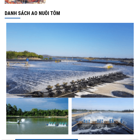
DANH SÁCH AO NUÔI TÔM
Góp ý Dự thảo Luật An toàn thực phẩm
(sửa đổi)
Thuế Mục 301 và bài toán thích ứng của
tôm Việt tại thị...
Xuất khẩu cá tra sang CPTPP: Mở rộng cơ
hội cho hàng giá trị...
Xuất khẩu cá ngừ Việt Nam sang Canada
tăng nhẹ, áp lực mới...