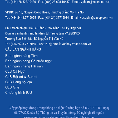
Tel: (+84) 28.628.10430 - Fax: (+84) 28.628.10437 - Email: vphcm@vasep.com.vn
VPĐD: Số 10, Nguyễn Công Hoan, Phường Giảng Võ, Hà Nội
Tel: (+84 24) 3.7715055 - Fax: (+84 24) 37715084 - Email: vasephn@vasep.com.vn
Chịu trách nhiệm: Bà Lê Hằng - Phó Tổng Thư ký Hiệp hội
Đơn vị vận hành trang tin điện tử: Trung tâm VASEP.PRO
Trưởng Ban Biên tập: Bà Nguyễn Thị Vân Hà
Tel: (+84 24) 3.7715055 – (ext.216); email: vanha@vasep.com.vn
CÁC BAN NGÀNH HÀNG
Ban ngành hàng Tôm
Ban ngành hàng Cá nước ngọt
Ban ngành hàng Hải sản
CLB Cá Ngừ
CLB Bột cá & Surimi
CLB Hàng nội địa
CLB Ghẹ
Chương trình IUU
Giấy phép hoạt động Trang thông tin điện tử tổng hợp số 83/GP-TTĐT, ngày
06/07/2022 của Bộ Thông tin và Truyền thông. Đề nghị ghi rõ nguồn
www.vasep.com.vn khi sử dụng thông tin từ trang này.