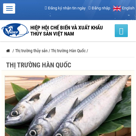
Đăng ký nhận tin ngày
Đăng nhập
English
HIỆP HỘI CHẾ BIẾN VÀ XUẤT KHẨU
THỦY SẢN VIỆT NAM
/
Thị trường thủy sản
/
Thị trường Hàn Quốc
/
THỊ TRƯỜNG HÀN QUỐC