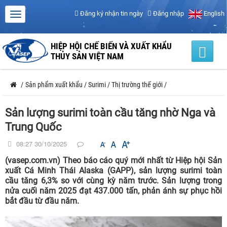
Đăng ký nhận tin ngày
Đăng nhập
English
HIỆP HỘI CHẾ BIẾN VÀ XUẤT KHẨU
THỦY SẢN VIỆT NAM
/
Sản phẩm xuất khẩu
/
Surimi
/
Thị trường thế giới
/
Sản lượng surimi toàn cầu tăng nhờ Nga và
Trung Quốc
08:27 30/10/2025
(vasep.com.vn) Theo báo cáo quý mới nhất từ Hiệp hội Sản
xuất Cá Minh Thái Alaska (GAPP), sản lượng surimi toàn
cầu tăng 6,3% so với cùng kỳ năm trước. Sản lượng trong
nửa cuối năm 2025 đạt 437.000 tấn, phản ánh sự phục hồi
bắt đầu từ đầu năm.