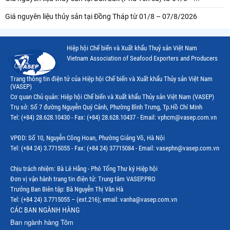
Giá nguyên liệu thủy sản tại Đồng Tháp từ 01/8 – 07/8/2026
Hiệp hội Chế biến và Xuất khẩu Thuỷ sản Việt Nam
Vietnam Association of Seafood Exporters and Producers
Trang thông tin điện tử của Hiệp hội Chế biến và Xuất khẩu Thủy sản Việt Nam
(VASEP)
Cơ quan Chủ quản: Hiệp hội Chế biến và Xuất khẩu Thủy sản Việt Nam (VASEP)
Trụ sở: Số 7 đường Nguyễn Quý Cảnh, Phường Bình Trưng, Tp.Hồ Chí Minh
Tel: (+84) 28.628.10430 - Fax: (+84) 28.628.10437 - Email: vphcm@vasep.com.vn
VPĐD: Số 10, Nguyễn Công Hoan, Phường Giảng Võ, Hà Nội
Tel: (+84 24) 3.7715055 - Fax: (+84 24) 37715084 - Email: vasephn@vasep.com.vn
Chịu trách nhiệm: Bà Lê Hằng - Phó Tổng Thư ký Hiệp hội
Đơn vị vận hành trang tin điện tử: Trung tâm VASEP.PRO
Trưởng Ban Biên tập: Bà Nguyễn Thị Vân Hà
Tel: (+84 24) 3.7715055 – (ext.216); email: vanha@vasep.com.vn
CÁC BAN NGÀNH HÀNG
Ban ngành hàng Tôm