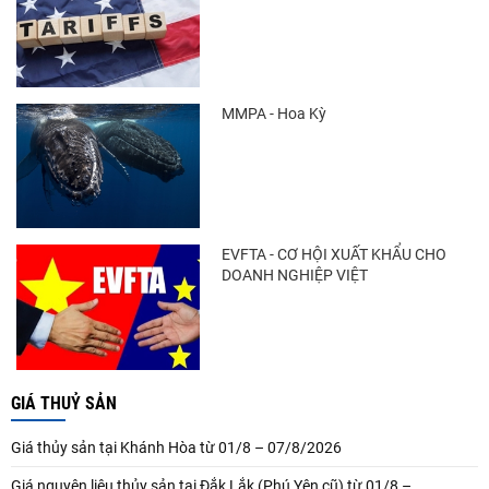
MMPA - Hoa Kỳ
EVFTA - CƠ HỘI XUẤT KHẨU CHO
DOANH NGHIỆP VIỆT
GIÁ THUỶ SẢN
Giá thủy sản tại Khánh Hòa từ 01/8 – 07/8/2026
Giá nguyên liệu thủy sản tại Đắk Lắk (Phú Yên cũ) từ 01/8 –...