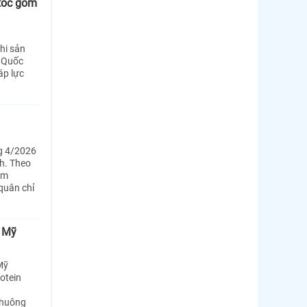
 tốc gom
hi sản
n Quốc
áp lực
ng 4/2026
nh. Theo
ồm
quân chỉ
i Mỹ
Mỹ
otein
chuông