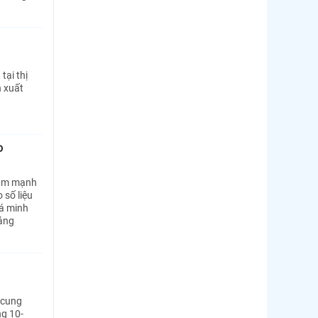
ại thị
n xuất
o
iảm mạnh
 số liệu
cá minh
háng
 cung
ng 10-