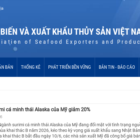
ịa
 BIẾN VÀ XUẤT KHẨU THỦY SẢN VIỆT N
iation of Seafood Exporters and Produ
ĂN BẢN
THỐNG KÊ
PHÁT TRIỂN BỀN VỮNG
BẢN TIN - BÁO CÁO
imi cá minh thái Alaska của Mỹ giảm 20%
26
gành surimi cá minh thái Alaska của Mỹ đang đối mặt với tình trạng ng
ùa khai thác B năm 2026, kéo theo kỳ vọng giá xuất khẩu sang Nhật Bản 
a khai thác B bắt đầu ngày 10/6, các nhà sản xuất Mỹ đã công bố giá bá