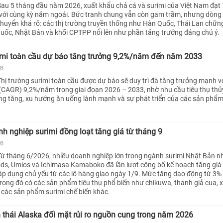
au 5 tháng đầu năm 2026, xuất khẩu chả cá và surimi của Việt Nam đạt 
 với cùng kỳ năm ngoái. Bức tranh chung vẫn còn gam trầm, nhưng dòng
huyển khá rõ: các thị trường truyền thống như Hàn Quốc, Thái Lan chững 
Quốc, Nhật Bản và khối CPTPP nổi lên như phần tăng trưởng đáng chú ý.
rimi toàn cầu dự báo tăng trưởng 9,2%/năm đến năm 2033
26
hị trường surimi toàn cầu được dự báo sẽ duy trì đà tăng trưởng mạnh vớ
(CAGR) 9,2%/năm trong giai đoạn 2026 – 2033, nhờ nhu cầu tiêu thụ thủ
ng tăng, xu hướng ăn uống lành mạnh và sự phát triển của các sản phẩm t
h nghiệp surimi đồng loạt tăng giá từ tháng 9
26
ừ tháng 6/2026, nhiều doanh nghiệp lớn trong ngành surimi Nhật Bản n
ods, Umios và Ichimasa Kamaboko đã lần lượt công bố kế hoạch tăng giá
áp dụng chủ yếu từ các lô hàng giao ngày 1/9. Mức tăng dao động từ 3%
rong đó có các sản phẩm tiêu thụ phổ biến như chikuwa, thanh giả cua, x
các sản phẩm surimi chế biến khác.
 thái Alaska đối mặt rủi ro nguồn cung trong năm 2026