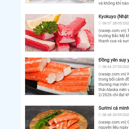
và không khí náo
Kyokuyo (Nhật 
09:07 28/05/20
(vasep.com.vn) T
trường Bắc Mỹ kh
thanh cua và suri
Đồng yên suy y
08:44 27/05/20
(vasep.com.vn) 
trong bối cảnh đ
thương mại mới n
thái Alaska niên
2/2026 chỉ đạt k
Surimi cá minh
08:48 20/05/20
(vasep.com.vn) G
nguyên liệu ngày