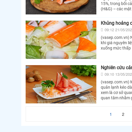
15%, trong bối cả
(H&G) – các mặt 
Khủng hoảng ch
09:12 21/05/20
(vasep.com.vn) N
khi giá nguyên li
xuống mức thấp l
Nghiên cứu cản
09:10 13/05/20
(vasep.com.vn) M
quản lạnh kéo dà
xem là cơ sở qua
quan tâm nhằm gi
1
2