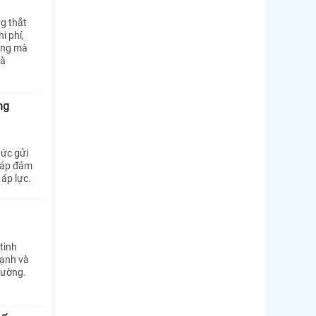
g thắt
i phí,
cùng mà
và
ng
ức gửi
pháp đảm
áp lực.
tình
mạnh và
rường.