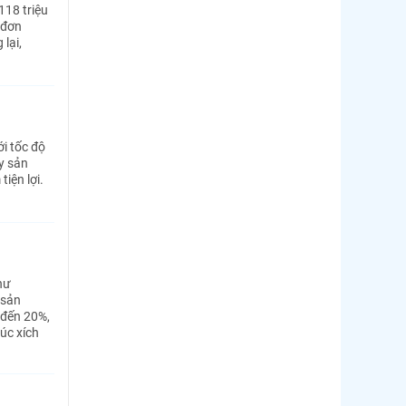
118 triệu
 đơn
lại,
i tốc độ
y sản
iện lợi.
hư
 sản
 đến 20%,
úc xích