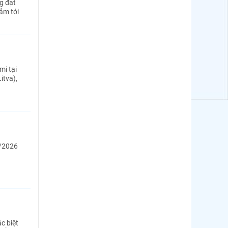
g đạt
ảm tới
mi tại
itva),
5/2026
c biệt