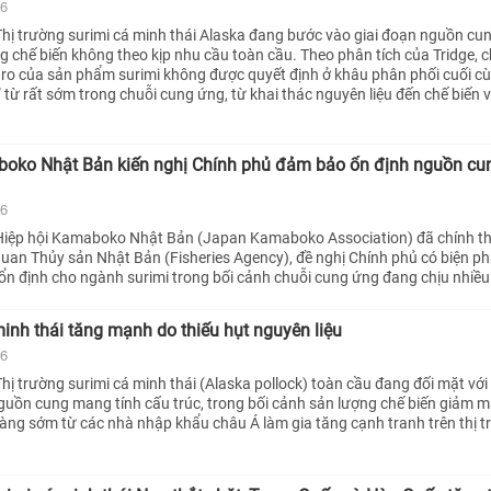
26
hị trường surimi cá minh thái Alaska đang bước vào giai đoạn nguồn cun
g chế biến không theo kịp nhu cầu toàn cầu. Theo phân tích của Tridge, ch
i ro của sản phẩm surimi không được quyết định ở khâu phân phối cuối 
 từ rất sớm trong chuỗi cung ứng, từ khai thác nguyên liệu đến chế biến 
boko Nhật Bản kiến nghị Chính phủ đảm bảo ổn định nguồn cu
26
Hiệp hội Kamaboko Nhật Bản (Japan Kamaboko Association) đã chính th
 quan Thủy sản Nhật Bản (Fisheries Agency), đề nghị Chính phủ có biện 
n định cho ngành surimi trong bối cảnh chuỗi cung ứng đang chịu nhiều 
minh thái tăng mạnh do thiếu hụt nguyên liệu
26
ị trường surimi cá minh thái (Alaska pollock) toàn cầu đang đối mặt với 
nguồn cung mang tính cấu trúc, trong bối cảnh sản lượng chế biến giảm 
àng sớm từ các nhà nhập khẩu châu Á làm gia tăng cạnh tranh trên thị t