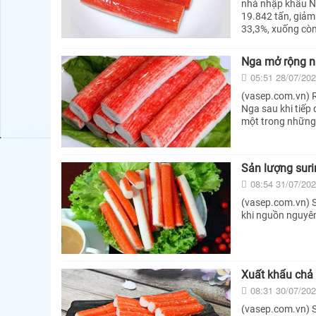
nhà nhập khẩu Nh
19.842 tấn, giảm
33,3%, xuống còn
Nga mở rộng nă
05:51 28/07/20
(vasep.com.vn) R
Nga sau khi tiếp
một trong những 
Sản lượng suri
08:54 31/07/20
(vasep.com.vn) S
khi nguồn nguyên
Xuất khẩu chả 
08:31 30/07/20
(vasep.com.vn) Sa