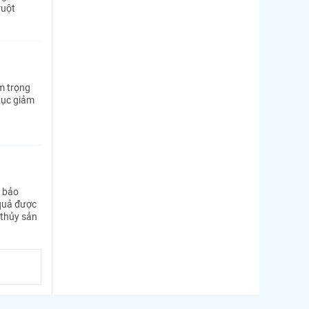
ruột
m trọng
 tục giảm
h bảo
 quả được
 thủy sản