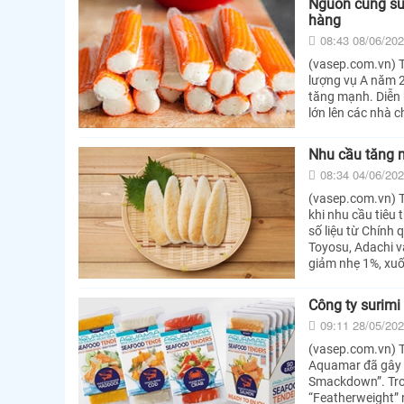
Nguồn cung sur
hàng
08:43 08/06/20
(vasep.com.vn) T
lượng vụ A năm 2
tăng mạnh. Diễn 
lớn lên các nhà c
Nhu cầu tăng m
08:34 04/06/20
(vasep.com.vn) T
khi nhu cầu tiêu
số liệu từ Chính 
Toyosu, Adachi v
giảm nhẹ 1%, xu
Công ty surimi
09:11 28/05/20
(vasep.com.vn) T
Aquamar đã gây 
Smackdown”. Tron
“Featherweight” 