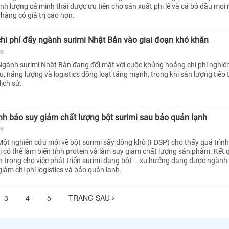
nh lượng cá minh thái được ưu tiên cho sản xuất phi lê và cá bỏ đầu moi 
hàng có giá trị cao hơn.
i phí đẩy ngành surimi Nhật Bản vào giai đoạn khó khăn
26
gành surimi Nhật Bản đang đối mặt với cuộc khủng hoảng chi phí nghiê
ệu, năng lượng và logistics đồng loạt tăng mạnh, trong khi sản lượng tiếp
ịch sử.
h báo suy giảm chất lượng bột surimi sau bảo quản lạnh
26
ột nghiên cứu mới về bột surimi sấy đông khô (FDSP) cho thấy quá trìn
i có thể làm biến tính protein và làm suy giảm chất lượng sản phẩm. Kết
n trọng cho việc phát triển surimi dạng bột – xu hướng đang được ngành
ảm chi phí logistics và bảo quản lạnh.
3
4
5
TRANG SAU