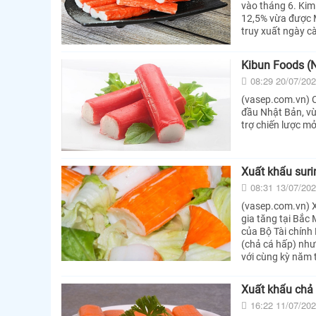
vào tháng 6. Kim
12,5% vừa được M
truy xuất ngày c
Kibun Foods (N
08:29 20/07/20
(vasep.com.vn) C
đầu Nhật Bản, vừ
trợ chiến lược m
Xuất khẩu suri
08:31 13/07/20
(vasep.com.vn) X
gia tăng tại Bắc
của Bộ Tài chính
(chả cá hấp) như
với cùng kỳ năm 
Xuất khẩu chả 
16:22 11/07/20