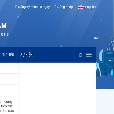
Đăng ký nhận tin ngày
Đăng nhập
English
AM
cers
TƯ LIỆU
SỰ KIỆN
uồn cung
tiếp tục
n cho các