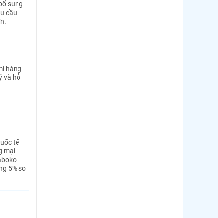
 bổ sung
êu cầu
ơn.
mi hàng
ý và hỗ
uốc tế
g mại
maboko
ăng 5% so