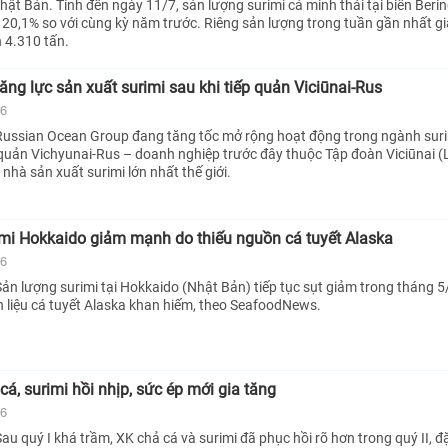
ật Bản. Tính đến ngày 11/7, sản lượng surimi cá minh thái tại biển Berin
 20,1% so với cùng kỳ năm trước. Riêng sản lượng trong tuần gần nhất gi
 4.310 tấn.
ng lực sản xuất surimi sau khi tiếp quản Viciūnai-Rus
26
ussian Ocean Group đang tăng tốc mở rộng hoạt động trong ngành suri
 quản Vichyunai-Rus – doanh nghiệp trước đây thuộc Tập đoàn Viciūnai (L
nhà sản xuất surimi lớn nhất thế giới.
mi Hokkaido giảm mạnh do thiếu nguồn cá tuyết Alaska
26
ản lượng surimi tại Hokkaido (Nhật Bản) tiếp tục sụt giảm trong tháng 
 liệu cá tuyết Alaska khan hiếm, theo SeafoodNews.
cá, surimi hồi nhịp, sức ép mới gia tăng
26
u quý I khá trầm, XK chả cá và surimi đã phục hồi rõ hơn trong quý II, đặ