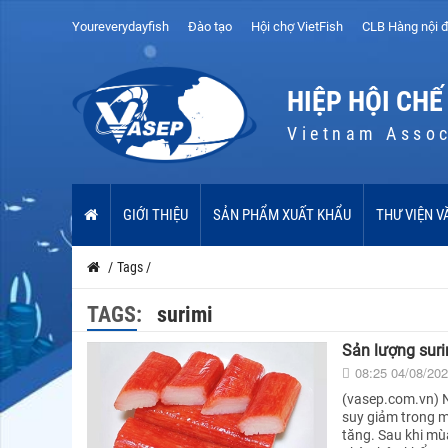
Youreverydayfish
Đào tạo
Hội chợ VietFish
CLB Hàng nội đ
HIỆP HỘI CHẾ
Vietnam Assoc
GIỚI THIỆU
SẢN PHẨM XUẤT KHẨU
THƯ VIỆN V
/
Tags
/
TAGS:
surimi
Sản lượng sur
08:25 04/08/20
(vasep.com.vn) N
suy giảm trong m
tăng. Sau khi mù