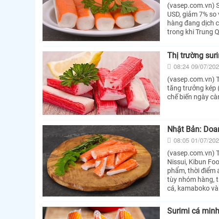
(vasep.com.vn) S
USD, giảm 7% so
hàng đang dịch c
trong khi Trung 
Thị trường su
08:24 09/07/20
(vasep.com.vn) T
tăng trưởng kép 
chế biến ngày cà
Nhật Bản: Doan
08:05 01/07/20
(vasep.com.vn) T
Nissui, Kibun Fo
phẩm, thời điểm 
tùy nhóm hàng, t
cá, kamaboko và 
Surimi cá minh