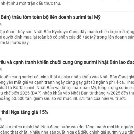
 nhiệt như một trận đấu thực thụ.
Bản) thâu tóm toàn bộ liên doanh surimi tại Mỹ
26
ập đoàn thủy sản Nhật Bản Kyokuyo đang đẩy mạnh chiến lược mở rộng t
i quyết định mua lại toàn bộ cổ phần của đối tác Mỹ trong liên doanh sả
mi tại nước này.
ếu và cạnh tranh khiến chuỗi cung ứng surimi Nhật Bản lao đa
26
Nguồn cung surimi cá minh thái Alaska nhập khẩu vào Nhật Bản đang g
ồng yên mất giá và cạnh tranh ngày càng gay gắt từ ngành phi lê cá. Theo
hất từ Bộ Tài chính Nhật Bản và dữ liệu hải quan Mỹ, tổng lượng surimi 
 vụ chế biến 2025 (DAP) nhập khẩu vào Nhật Bản từ tháng 4/2025 đến t
hoảng 60.600 tấn, giảm sâu so với mức 88.875 tấn của niên vụ trước.
 thái Nga tăng giá 15%
26
iá surimi cá minh thái Nga đang bước vào đợt tăng mạnh mới khi nguồn
 càng thắt chặt. Nhiều nhà sản xuất Nga đã điều chỉnh giá surimi vụ B tă