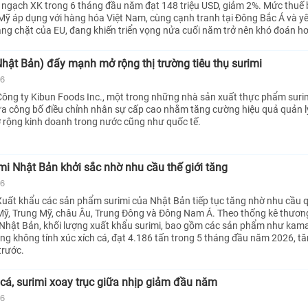
 ngạch XK trong 6 tháng đầu năm đạt 148 triệu USD, giảm 2%. Mức thuế
ỹ áp dụng với hàng hóa Việt Nam, cùng cạnh tranh tại Đông Bắc Á và y
àng chặt của EU, đang khiến triển vọng nửa cuối năm trở nên khó đoán h
hật Bản) đẩy mạnh mở rộng thị trường tiêu thụ surimi
26
ông ty Kibun Foods Inc., một trong những nhà sản xuất thực phẩm suri
a công bố điều chỉnh nhân sự cấp cao nhằm tăng cường hiệu quả quản l
ở rộng kinh doanh trong nước cũng như quốc tế.
mi Nhật Bản khởi sắc nhờ nhu cầu thế giới tăng
26
uất khẩu các sản phẩm surimi của Nhật Bản tiếp tục tăng nhờ nhu cầu q
 Mỹ, Trung Mỹ, châu Âu, Trung Đông và Đông Nam Á. Theo thống kê thươn
 Nhật Bản, khối lượng xuất khẩu surimi, bao gồm các sản phẩm như ka
ng không tính xúc xích cá, đạt 4.186 tấn trong 5 tháng đầu năm 2026, t
trước.
cá, surimi xoay trục giữa nhịp giảm đầu năm
26