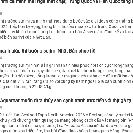
imi cá minh thái Nga thắt chặt, Trung Quốc và Hàn Quốc tăng
26
hị trường surimi cá minh thái Nga đang bước vào giai đoạn căng thẳng k
026 thấp hơn kỳ vọng, trong khi nhu cầu mua vào từ Trung Quốc và Hà
biến này khiến lượng hàng lưu thông tại châu Á suy giảm đáng kể và tạo 
hế biến surimi của Nhật Bản.
ạnh giúp thị trường surimi Nhật Bản phục hồi
26
hị trường surimi Nhật Bản ghi nhận tín hiệu phục hồi tích cực trong thá
 thụ các sản phẩm cá xay chế biến, đặc biệt là nhóm hàng chiên, tăng mạ
quyền Thủ đô Tokyo, tổng lượng surimi giao dịch tại ba chợ đầu mối lớn g
à Ota đạt 719 tấn, tăng 6% so với cùng kỳ năm ngoái. Giá bán buôn bình 
ống còn khoảng 5,22 USD/kg.
 Aquamar muốn đưa thủy sản cạnh tranh trực tiếp với thịt gà tạ
26
ại triển lãm Seafood Expo North America 2026 ở Boston, công ty surimi 
chú ý với chương trình quảng bá mang phong cách đấu vật mang tên “Pr
g màn trình diễn này, nhân vật cá “Aquatic Assassin” đối đầu với chú gà
ngay giữa khu triển lãm, thu hút đông đảo khách tham quan bằng tiếng 