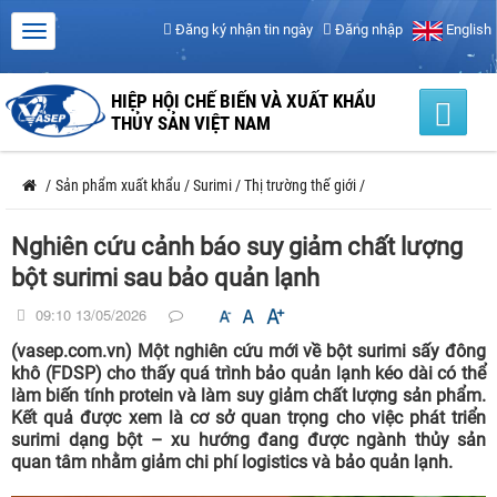
Đăng ký nhận tin ngày
Đăng nhập
English
HIỆP HỘI CHẾ BIẾN VÀ XUẤT KHẨU
THỦY SẢN VIỆT NAM
/
Sản phẩm xuất khẩu
/
Surimi
/
Thị trường thế giới
/
Nghiên cứu cảnh báo suy giảm chất lượng
bột surimi sau bảo quản lạnh
09:10 13/05/2026
(vasep.com.vn) Một nghiên cứu mới về bột surimi sấy đông
khô (FDSP) cho thấy quá trình bảo quản lạnh kéo dài có thể
làm biến tính protein và làm suy giảm chất lượng sản phẩm.
Kết quả được xem là cơ sở quan trọng cho việc phát triển
surimi dạng bột – xu hướng đang được ngành thủy sản
quan tâm nhằm giảm chi phí logistics và bảo quản lạnh.