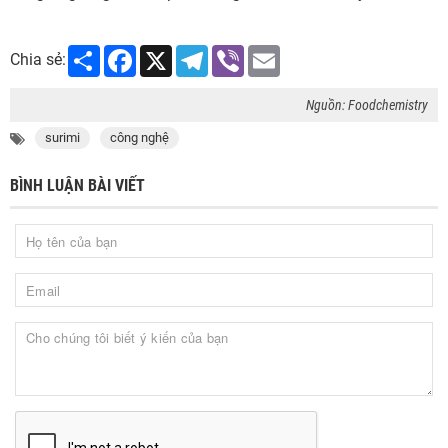
Share
Facebook
X
Telegram
Viber
Email
Chia sẻ:
Nguồn: Foodchemistry
surimi
công nghệ
BÌNH LUẬN BÀI VIẾT