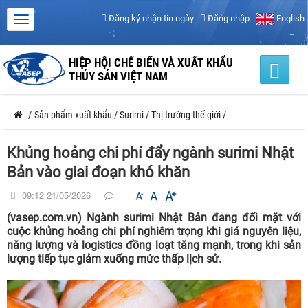
Đăng ký nhận tin ngày
Đăng nhập
English
HIỆP HỘI CHẾ BIẾN VÀ XUẤT KHẨU
THỦY SẢN VIỆT NAM
/
Sản phẩm xuất khẩu
/
Surimi
/
Thị trường thế giới
/
Khủng hoảng chi phí đẩy ngành surimi Nhật
Bản vào giai đoạn khó khăn
09:12 21/05/2026
(vasep.com.vn) Ngành surimi Nhật Bản đang đối mặt với
cuộc khủng hoảng chi phí nghiêm trọng khi giá nguyên liệu,
năng lượng và logistics đồng loạt tăng mạnh, trong khi sản
lượng tiếp tục giảm xuống mức thấp lịch sử.