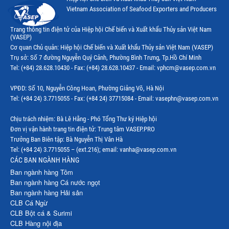
Vietnam Association of Seafood Exporters and Producers
Trang thông tin điện tử của Hiệp hội Chế biến và Xuất khẩu Thủy sản Việt Nam
(VASEP)
Cơ quan Chủ quản: Hiệp hội Chế biến và Xuất khẩu Thủy sản Việt Nam (VASEP)
Trụ sở: Số 7 đường Nguyễn Quý Cảnh, Phường Bình Trưng, Tp.Hồ Chí Minh
Tel: (+84) 28.628.10430 - Fax: (+84) 28.628.10437 - Email: vphcm@vasep.com.vn
VPĐD: Số 10, Nguyễn Công Hoan, Phường Giảng Võ, Hà Nội
Tel: (+84 24) 3.7715055 - Fax: (+84 24) 37715084 - Email: vasephn@vasep.com.vn
Chịu trách nhiệm: Bà Lê Hằng - Phó Tổng Thư ký Hiệp hội
Đơn vị vận hành trang tin điện tử: Trung tâm VASEP.PRO
Trưởng Ban Biên tập: Bà Nguyễn Thị Vân Hà
Tel: (+84 24) 3.7715055 – (ext.216); email: vanha@vasep.com.vn
CÁC BAN NGÀNH HÀNG
Ban ngành hàng Tôm
Ban ngành hàng Cá nước ngọt
Ban ngành hàng Hải sản
CLB Cá Ngừ
CLB Bột cá & Surimi
CLB Hàng nội địa