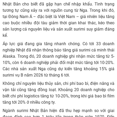
Nhật Bản cho biết đã gặp hạn chế nhập khẩu. Tình trạng
tương tự cũng xảy ra với nguồn cung từ Nga. Trong khi đó,
tại Đông Nam Á – đặc biệt là Việt Nam – giá nhiên liệu tăng
cao buộc nhiều đội tàu giảm thời gian khai thác, kéo theo
sản lượng cá nguyên liệu và sản xuất surimi suy giảm đáng
kể.
Áp lực giá đang gia tăng nhanh chóng. Có tới 33 doanh
nghiệp Nhật đã nhận thông báo tăng giá surimi cá minh thái
Alaska. Trong đó, 20 doanh nghiệp ghi nhận mức tăng từ 5-
10%, còn 6 doanh nghiệp phải đối mặt mức tăng tới 10-20%.
Các nhà sản xuất Nga cũng dự kiến tăng khoảng 15% giá
surimi vụ B năm 2026 từ tháng 6 tới.
Không chỉ nguyên liệu thủy sản, chi phí bao bì, điện năng và
vận tải cũng tăng đồng loạt. Khoảng 20 doanh nghiệp cho
biết chi phí logistics tăng từ 10-20%, trong khi giá bao bì film
tăng tới 20% ở nhiều công ty.
Ngành surimi Nhật Bản hiện đã thu hẹp mạnh so với giai
đoạn đỉnh cao hơn 1 triệu tấn trong thập niên 1970. Đến