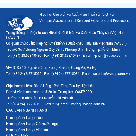
Hiệp hội Chế biến và Xuất khẩu Thuỷ sản Việt Nam
Vietnam Association of Seafood Exporters and Producers
Trang thông tin điện tử của Hiệp hội Chế biến và Xuất khẩu Thủy sản Việt Nam
(VASEP)
Cơ quan Chủ quản: Hiệp hội Chế biến và Xuất khẩu Thủy sản Việt Nam (VASEP)
Trụ sở: Số 7 đường Nguyễn Quý Cảnh, Phường Bình Trưng, Tp.Hồ Chí Minh
Tel: (+84) 28.628.10430 - Fax: (+84) 28.628.10437 - Email: vphcm@vasep.com.vn
VPĐD: Số 10, Nguyễn Công Hoan, Phường Giảng Võ, Hà Nội
Tel: (+84 24) 3.7715055 - Fax: (+84 24) 37715084 - Email: vasephn@vasep.com.vn
Chịu trách nhiệm: Bà Lê Hằng - Phó Tổng Thư ký Hiệp hội
Đơn vị vận hành trang tin điện tử: Trung tâm VASEP.PRO
Trưởng Ban Biên tập: Bà Nguyễn Thị Vân Hà
Tel: (+84 24) 3.7715055 – (ext.216); email: vanha@vasep.com.vn
CÁC BAN NGÀNH HÀNG
Ban ngành hàng Tôm
Ban ngành hàng Cá nước ngọt
Ban ngành hàng Hải sản
CLB Cá Ngừ