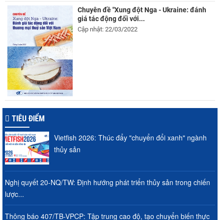
Chuyên đề "Xung đột Nga - Ukraine: đánh
giá tác động đối với...
Cập nhật: 22/03/2022
TIÊU ĐIỂM
Vietfish 2026: Thúc đẩy "chuyển đổi xanh" ngành
thủy sản
Nghị quyết 20-NQ/TW: Định hướng phát triển thủy sản trong chiến
lược...
Thông báo 407/TB-VPCP: Tập trung cao độ, tạo chuyển biến thực