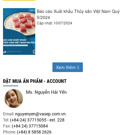
Báo cáo Xuất khẩu Thủy sản Việt Nam Quý
II/2024
Cập nhật: 10/07/2024
Xem thêm
ĐẶT MUA ẤN PHẨM - ACCOUNT
Ms. Nguyễn Hải Yến
Email:
nguyenyen@vasep.com.vn
Tel:
(+84-24) 37715055 - ext. 228
Fax:
(+84 24) 37715084
Phone:
(+84) 8 5858 2626