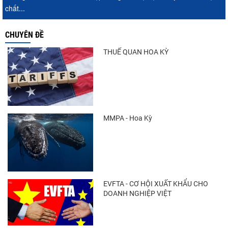
chất...
CHUYÊN ĐỀ
THUẾ QUAN HOA KỲ
MMPA - Hoa Kỳ
EVFTA - CƠ HỘI XUẤT KHẨU CHO
DOANH NGHIỆP VIỆT