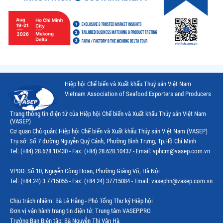
Hiệp hội Chế biến và Xuất khẩu Thuỷ sản Việt Nam
Vietnam Association of Seafood Exporters and Producers
Trang thông tin điện tử của Hiệp hội Chế biến và Xuất khẩu Thủy sản Việt Nam
(VASEP)
Cơ quan Chủ quản: Hiệp hội Chế biến và Xuất khẩu Thủy sản Việt Nam (VASEP)
Trụ sở: Số 7 đường Nguyễn Quý Cảnh, Phường Bình Trưng, Tp.Hồ Chí Minh
Tel: (+84) 28.628.10430 - Fax: (+84) 28.628.10437 - Email: vphcm@vasep.com.vn
VPĐD: Số 10, Nguyễn Công Hoan, Phường Giảng Võ, Hà Nội
Tel: (+84 24) 3.7715055 - Fax: (+84 24) 37715084 - Email: vasephn@vasep.com.vn
Chịu trách nhiệm: Bà Lê Hằng - Phó Tổng Thư ký Hiệp hội
Đơn vị vận hành trang tin điện tử: Trung tâm VASEP.PRO
Trưởng Ban Biên tập: Bà Nguyễn Thị Vân Hà