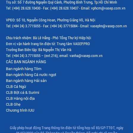
Trụ sở: Số 7 đường Nguyễn Quý Cảnh, Phường Bình Trưng, Tp.Hồ Chí Minh
Tel: (+84) 28.628.10430 - Fax: (+84) 28.628.10437 - Email: vphcm@vasep.com.vn
VPĐD: Số 10, Nguyễn Công Hoan, Phường Giảng Võ, Hà Nội
Tel: (+84 24) 3.7715055 - Fax: (+84 24) 37715084 - Email: vasephn@vasep.com.vn
Chịu trách nhiệm: Bà Lê Hằng - Phó Tổng Thư ký Hiệp hội
Đơn vị vận hành trang tin điện tử: Trung tâm VASEP.PRO
Trưởng Ban Biên tập: Bà Nguyễn Thị Vân Hà
Tel: (+84 24) 3.7715055 – (ext.216); email: vanha@vasep.com.vn
CÁC BAN NGÀNH HÀNG
Ban ngành hàng Tôm
Ban ngành hàng Cá nước ngọt
Ban ngành hàng Hải sản
CLB Cá Ngừ
CLB Bột cá & Surimi
CLB Hàng nội địa
CLB Ghẹ
Chương trình IUU
Giấy phép hoạt động Trang thông tin điện tử tổng hợp số 83/GP-TTĐT, ngày