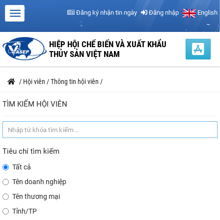
Đăng ký nhận tin ngày
Đăng nhập
English
HIỆP HỘI CHẾ BIẾN VÀ XUẤT KHẨU
THỦY SẢN VIỆT NAM
/
Hội viên
/
Thông tin hội viên
/
TÌM KIẾM HỘI VIÊN
Tiêu chí tìm kiếm
Tất cả
Tên doanh nghiệp
Tên thương mại
Tỉnh/TP