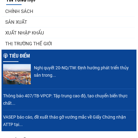
Thuế Mục 301 và bài toán thích ứng của
CHÍNH SÁCH
tôm Việt tại thị...
SẢN XUẤT
XUẤT NHẬP KHẨU
Nguồn cung giảm, giá cá rô phi Trung Quốc
THỊ TRƯỜNG THẾ GIỚI
tiếp tục tăng
TIÊU ĐIỂM
Nghị quyết 20-NQ/TW: Định hướng phát triển thủy
Điểm tin thủy sản thế giới ngày 3/8/2026
sản trong...
Thông báo 407/TB-VPCP: Tập trung cao độ, tạo chuyển biến thực
chất...
Trung Quốc tăng mạnh nhập khẩu mực,
trong khi nguồn cung...
VASEP báo cáo, đề xuất tháo gỡ vướng mắc về Giấy Chứng nhận
ATTP tại...