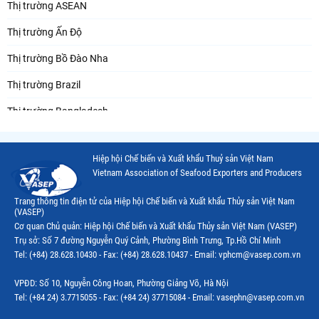
Thị trường ASEAN
Thị trường Ấn Độ
Thị trường Bồ Đào Nha
Thị trường Brazil
Thị trường Bangladesh
Thị trường Chile
Hiệp hội Chế biến và Xuất khẩu Thuỷ sản Việt Nam
Thị trường Canada
Vietnam Association of Seafood Exporters and Producers
Thị trường Ecuador
Trang thông tin điện tử của Hiệp hội Chế biến và Xuất khẩu Thủy sản Việt Nam
(VASEP)
Thị trường EU
Cơ quan Chủ quản: Hiệp hội Chế biến và Xuất khẩu Thủy sản Việt Nam (VASEP)
Trụ sở: Số 7 đường Nguyễn Quý Cảnh, Phường Bình Trưng, Tp.Hồ Chí Minh
Thị trường Indonesia
Tel: (+84) 28.628.10430 - Fax: (+84) 28.628.10437 - Email: vphcm@vasep.com.vn
Thị trường Mexico
VPĐD: Số 10, Nguyễn Công Hoan, Phường Giảng Võ, Hà Nội
Thị trường Mỹ
Tel: (+84 24) 3.7715055 - Fax: (+84 24) 37715084 - Email: vasephn@vasep.com.vn