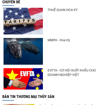
CHUYÊN ĐỀ
Thông báo 407/TB-VPCP: Tập trung cao độ,
tạo chuyển biến...
THUẾ QUAN HOA KỲ
Còn chưa đầy 3 tuần đến Vietfish 2026: Sẵn
sàng cho chuỗi...
MMPA - Hoa Kỳ
Doanh nghiệp thủy sản cùng lúc đối mặt
nhiều áp lực
EVFTA - CƠ HỘI XUẤT KHẨU CHO
DOANH NGHIỆP VIỆT
BẢN TIN THƯƠNG MẠI THỦY SẢN