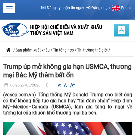
Đăng ký nhận tin ngày
Đăng nhập
English
HIỆP HỘI CHẾ BIẾN VÀ XUẤT KHẨU
THỦY SẢN VIỆT NAM
/
Sản phẩm xuất khẩu
/
Tin tổng hợp
/
Thị trường thế giới
/
Trump úp mở không gia hạn USMCA, thương
mại Bắc Mỹ thêm bất ổn
06:26 27/06/2026
(vasep.com.vn) Tổng thống Mỹ Donald Trump cho biết ông
có thể không tiếp tục gia hạn hay “tái đàm phán” Hiệp định
Mỹ–Mexico–Canada (USMCA), làm gia tăng lo ngại về
tương lai của khuôn khổ thương mại ba bên.