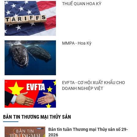
THUẾ QUAN HOA KỲ
Nguồn cung giảm, giá cá rô phi Trung Quốc
tiếp tục tăng
MMPA - Hoa Kỳ
Trung Quốc tăng mạnh nhập khẩu mực,
trong khi nguồn cung...
EVFTA - CƠ HỘI XUẤT KHẨU CHO
DOANH NGHIỆP VIỆT
BẢN TIN THƯƠNG MẠI THỦY SẢN
Bản tin tuần Thương mại Thủy sản số 29-
2026