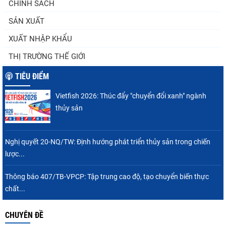
CHÍNH SÁCH
(sửa đổi)
SẢN XUẤT
XUẤT NHẬP KHẨU
Thuế Mục 301 và bài toán thích ứng của
THỊ TRƯỜNG THẾ GIỚI
tôm Việt tại thị...
TIÊU ĐIỂM
Vietfish 2026: Thúc đẩy "chuyển đổi xanh" ngành
Xuất khẩu cá tra sang CPTPP: Mở rộng cơ
thủy sản
hội cho hàng giá trị...
Nghị quyết 20-NQ/TW: Định hướng phát triển thủy sản trong chiến
lược...
Xuất khẩu cá ngừ Việt Nam sang Canada
tăng nhẹ, áp lực mới...
Thông báo 407/TB-VPCP: Tập trung cao độ, tạo chuyển biến thực
chất...
CHUYÊN ĐỀ
Góp ý dự thảo Thông tư quy định việc cập
nhật, truy cập,...