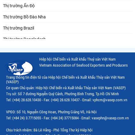
Thị trường Ấn Độ
Thị trường Bồ Đào Nha
Thị trường Brazil
Thị trường Bangladesh
Thị trường Chile
Hiệp hội Chế biến và Xuất khẩu Thuỷ sản Việt Nam
Thị trường Canada
Vietnam Association of Seafood Exporters and Producers
Thị trường Ecuador
Trang thông tin điện tử của Hiệp hội Chế biến và Xuất khẩu Thủy sản Việt Nam
(VASEP)
Thị trường EU
Cơ quan Chủ quản: Hiệp hội Chế biến và Xuất khẩu Thủy sản Việt Nam (VASEP)
Trụ sở: Số 7 đường Nguyễn Quý Cảnh, Phường Bình Trưng, Tp.Hồ Chí Minh
Thị trường Indonesia
Tel: (+84) 28.628.10430 - Fax: (+84) 28.628.10437 - Email: vphcm@vasep.com.vn
Thị trường Mexico
VPĐD: Số 10, Nguyễn Công Hoan, Phường Giảng Võ, Hà Nội
Thị trường Mỹ
Tel: (+84 24) 3.7715055 - Fax: (+84 24) 37715084 - Email: vasephn@vasep.com.vn
Thị trường Nga
Chịu trách nhiệm: Bà Lê Hằng - Phó Tổng Thư ký Hiệp hội