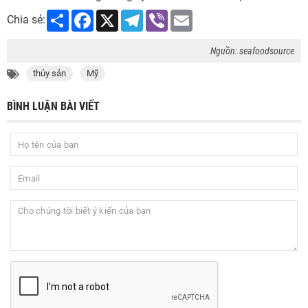
Share
Facebook
X
Telegram
Viber
Email
Chia sẻ:
Nguồn: seafoodsource
thủy sản
Mỹ
BÌNH LUẬN BÀI VIẾT