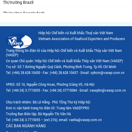
Thị trường Brazil
Thị trường Bangladesh
Thị trường Chile
Hiệp hội Chế biến và Xuất khẩu Thuỷ sản Việt Nam
Thị trường Canada
Vietnam Association of Seafood Exporters and Producers
Thị trường Ecuador
Trang thông tin điện tử của Hiệp hội Chế biến và Xuất khẩu Thủy sản Việt Nam
(VASEP)
Thị trường EU
Cơ quan Chủ quản: Hiệp hội Chế biến và Xuất khẩu Thủy sản Việt Nam (VASEP)
Trụ sở: Số 7 đường Nguyễn Quý Cảnh, Phường Bình Trưng, Tp.Hồ Chí Minh
Thị trường Indonesia
Tel: (+84) 28.628.10430 - Fax: (+84) 28.628.10437 - Email: vphcm@vasep.com.vn
Thị trường Mexico
VPĐD: Số 10, Nguyễn Công Hoan, Phường Giảng Võ, Hà Nội
Thị trường Mỹ
Tel: (+84 24) 3.7715055 - Fax: (+84 24) 37715084 - Email: vasephn@vasep.com.vn
Thị trường Nga
Chịu trách nhiệm: Bà Lê Hằng - Phó Tổng Thư ký Hiệp hội
Đơn vị vận hành trang tin điện tử: Trung tâm VASEP.PRO
Thị trường Hàn Quốc
Trưởng Ban Biên tập: Bà Nguyễn Thị Vân Hà
Tel: (+84 24) 3.7715055 – (ext.216); email: vanha@vasep.com.vn
Thị trường Nhật Bản
CÁC BAN NGÀNH HÀNG