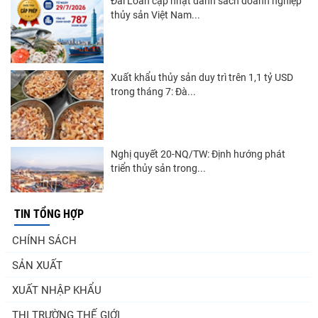
Đài Loan cập nhật danh sách doanh nghiệp
thủy sản Việt Nam...
Xuất khẩu thủy sản duy trì trên 1,1 tỷ USD
trong tháng 7: Đà...
Nghị quyết 20-NQ/TW: Định hướng phát
triển thủy sản trong...
TIN TỔNG HỢP
Góp ý Dự thảo Luật An toàn thực phẩm
CHÍNH SÁCH
(sửa đổi)
SẢN XUẤT
XUẤT NHẬP KHẨU
Thuế Mục 301 và bài toán thích ứng của
THỊ TRƯỜNG THẾ GIỚI