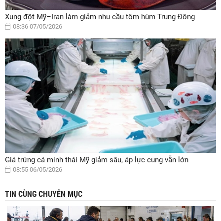
Xung đột Mỹ–Iran làm giảm nhu cầu tôm hùm Trung Đông
08:36 07/05/2026
Giá trứng cá minh thái Mỹ giảm sâu, áp lực cung vẫn lớn
08:55 06/05/2026
TIN CÙNG CHUYÊN MỤC