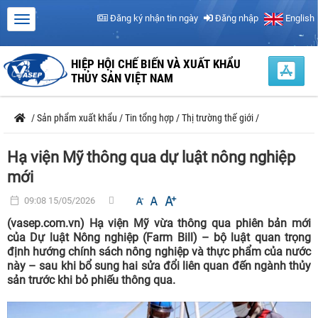
Đăng ký nhận tin ngày
Đăng nhập
English
HIỆP HỘI CHẾ BIẾN VÀ XUẤT KHẨU
THỦY SẢN VIỆT NAM
/
Sản phẩm xuất khẩu
/
Tin tổng hợp
/
Thị trường thế giới
/
Hạ viện Mỹ thông qua dự luật nông nghiệp
mới
09:08 15/05/2026
(vasep.com.vn) Hạ viện Mỹ vừa thông qua phiên bản mới
của Dự luật Nông nghiệp (Farm Bill) – bộ luật quan trọng
định hướng chính sách nông nghiệp và thực phẩm của nước
này – sau khi bổ sung hai sửa đổi liên quan đến ngành thủy
sản trước khi bỏ phiếu thông qua.