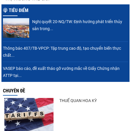
tôm Việt tại thị...
TIÊU ĐIỂM
Nghị quyết 20-NQ/TW: Định hướng phát triển thủy
Nguồn cung giảm, giá cá rô phi Trung Quốc
sản trong...
tiếp tục tăng
Thông báo 407/TB-VPCP: Tập trung cao độ, tạo chuyển biến thực
chất...
Xuất khẩu cá tra sang CPTPP: Mở rộng cơ
hội cho hàng giá trị...
VASEP báo cáo, đề xuất tháo gỡ vướng mắc về Giấy Chứng nhận
ATTP tại...
CHUYÊN ĐỀ
Xuất khẩu cá ngừ Việt Nam sang Canada
tăng nhẹ, áp lực mới...
THUẾ QUAN HOA KỲ
Trung Quốc tăng mạnh nhập khẩu mực,
trong khi nguồn cung...