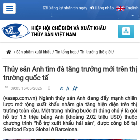
Đăng ký nhận tin ngày
Đăng nhập
English
HIỆP HỘI CHẾ BIẾN VÀ XUẤT KHẨU
THỦY SẢN VIỆT NAM
/
Sản phẩm xuất khẩu
/
Tin tổng hợp
/
Thị trường thế giới
/
Thủy sản Anh tìm đà tăng trưởng mới trên thị
trường quốc tế
09:05 15/05/2026
(vasep.com.vn) Ngành thủy sản Anh đang đẩy mạnh chiến
lược mở rộng xuất khẩu nhằm gia tăng hiện diện trên thị
trường toàn cầu. Một trong những bước đi đáng chú ý là gói
hỗ trợ 1,5 triệu bảng Anh (khoảng 2,02 triệu USD) thuộc
chương trình “hỗ trợ xuất khẩu hải sản”, được công bố tại
Seafood Expo Global ở Barcelona.