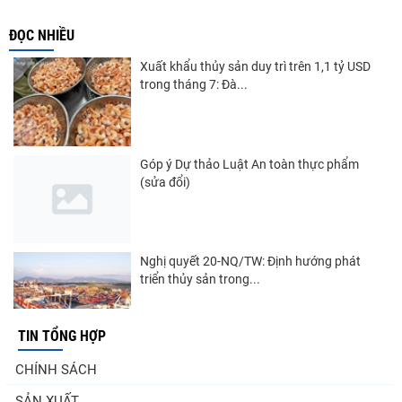
ĐỌC NHIỀU
Xuất khẩu thủy sản duy trì trên 1,1 tỷ USD
trong tháng 7: Đà...
Góp ý Dự thảo Luật An toàn thực phẩm
(sửa đổi)
Nghị quyết 20-NQ/TW: Định hướng phát
triển thủy sản trong...
TIN TỔNG HỢP
Thuế Mục 301 và bài toán thích ứng của
CHÍNH SÁCH
tôm Việt tại thị...
SẢN XUẤT