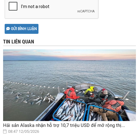
GỬI BÌNH LUẬN
TIN LIÊN QUAN
Hải sản Alaska nhận hỗ trợ 10,7 triệu USD để mở rộng thị...
08:47 12/05/2026