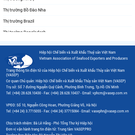
Thị trường Bồ Đào Nha
Thị trường Brazil
Thị trường Bangladesh
Thị trường Chile
Hiệp hội Chế biến và Xuất khẩu Thuỷ sản Việt Nam
Thị trường Canada
Vietnam Association of Seafood Exporters and Producers
Thị trường Ecuador
Trang thông tin điện tử của Hiệp hội Chế biến và Xuất khẩu Thủy sản Việt Nam
(VASEP)
Thị trường EU
Cơ quan Chủ quản: Hiệp hội Chế biến và Xuất khẩu Thủy sản Việt Nam (VASEP)
Trụ sở: Số 7 đường Nguyễn Quý Cảnh, Phường Bình Trưng, Tp.Hồ Chí Minh
Thị trường Indonesia
Tel: (+84) 28.628.10430 - Fax: (+84) 28.628.10437 - Email: vphcm@vasep.com.vn
Thị trường Mexico
VPĐD: Số 10, Nguyễn Công Hoan, Phường Giảng Võ, Hà Nội
Thị trường Mỹ
Tel: (+84 24) 3.7715055 - Fax: (+84 24) 37715084 - Email: vasephn@vasep.com.vn
Thị trường Nga
Chịu trách nhiệm: Bà Lê Hằng - Phó Tổng Thư ký Hiệp hội
Đơn vị vận hành trang tin điện tử: Trung tâm VASEP.PRO
Thị trường Hàn Quốc