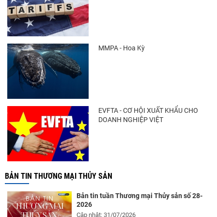
Còn chưa đầy 3 tuần đến Vietfish 2026: Sẵn
sàng cho chuỗi...
MMPA - Hoa Kỳ
Doanh nghiệp thủy sản cùng lúc đối mặt
nhiều áp lực
EVFTA - CƠ HỘI XUẤT KHẨU CHO
DOANH NGHIỆP VIỆT
BẢN TIN THƯƠNG MẠI THỦY SẢN
Bản tin tuần Thương mại Thủy sản số 28-
2026
Cập nhật: 31/07/2026