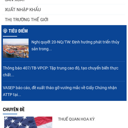
XUẤT NHẬP KHẨU
Nguồn cung giảm, giá cá rô phi Trung Quốc
THỊ TRƯỜNG THẾ GIỚI
tiếp tục tăng
TIÊU ĐIỂM
Nghị quyết 20-NQ/TW: Định hướng phát triển thủy
Điểm tin thủy sản thế giới ngày 3/8/2026
sản trong...
Thông báo 407/TB-VPCP: Tập trung cao độ, tạo chuyển biến thực
chất...
Trung Quốc tăng mạnh nhập khẩu mực,
trong khi nguồn cung...
VASEP báo cáo, đề xuất tháo gỡ vướng mắc về Giấy Chứng nhận
ATTP tại...
CHUYÊN ĐỀ
Thông báo 407/TB-VPCP: Tập trung cao độ,
tạo chuyển biến...
THUẾ QUAN HOA KỲ