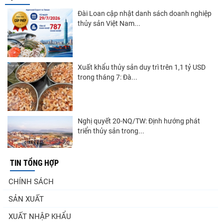
Đài Loan cập nhật danh sách doanh nghiệp
thủy sản Việt Nam...
Xuất khẩu thủy sản duy trì trên 1,1 tỷ USD
trong tháng 7: Đà...
Nghị quyết 20-NQ/TW: Định hướng phát
triển thủy sản trong...
TIN TỔNG HỢP
Góp ý Dự thảo Luật An toàn thực phẩm
CHÍNH SÁCH
(sửa đổi)
SẢN XUẤT
XUẤT NHẬP KHẨU