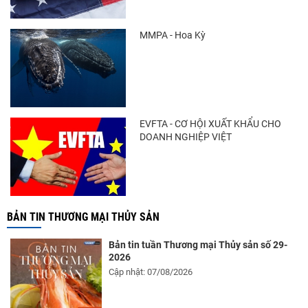
trong khi nguồn cung...
MMPA - Hoa Kỳ
Còn chưa đầy 3 tuần đến Vietfish 2026: Sẵn
sàng cho chuỗi...
EVFTA - CƠ HỘI XUẤT KHẨU CHO
DOANH NGHIỆP VIỆT
BẢN TIN THƯƠNG MẠI THỦY SẢN
Bản tin tuần Thương mại Thủy sản số 29-
2026
Cập nhật: 07/08/2026