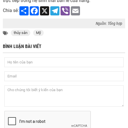
trực tiếp trong hệ sinh thái bán lẻ của hãng.
Share
Facebook
X
Telegram
Viber
Email
Chia sẻ:
Nguồn: Tổng hợp
thủy sản
Mỹ
BÌNH LUẬN BÀI VIẾT