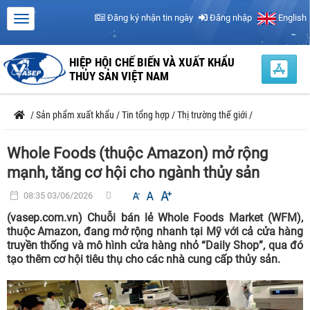
Đăng ký nhận tin ngày
Đăng nhập
English
HIỆP HỘI CHẾ BIẾN VÀ XUẤT KHẨU
THỦY SẢN VIỆT NAM
/
Sản phẩm xuất khẩu
/
Tin tổng hợp
/
Thị trường thế giới
/
Whole Foods (thuộc Amazon) mở rộng
mạnh, tăng cơ hội cho ngành thủy sản
08:35 03/06/2026
(vasep.com.vn) Chuỗi bán lẻ Whole Foods Market (WFM),
thuộc Amazon, đang mở rộng nhanh tại Mỹ với cả cửa hàng
truyền thống và mô hình cửa hàng nhỏ “Daily Shop”, qua đó
tạo thêm cơ hội tiêu thụ cho các nhà cung cấp thủy sản.