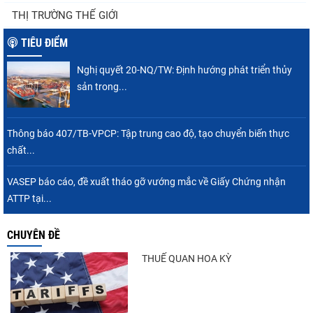
Thuế Mục 301 và bài toán thích ứng của
THỊ TRƯỜNG THẾ GIỚI
tôm Việt tại thị...
TIÊU ĐIỂM
Nghị quyết 20-NQ/TW: Định hướng phát triển thủy
Xuất khẩu cá tra sang CPTPP: Mở rộng cơ
sản trong...
hội cho hàng giá trị...
Thông báo 407/TB-VPCP: Tập trung cao độ, tạo chuyển biến thực
chất...
Xuất khẩu cá ngừ Việt Nam sang Canada
tăng nhẹ, áp lực mới...
VASEP báo cáo, đề xuất tháo gỡ vướng mắc về Giấy Chứng nhận
ATTP tại...
CHUYÊN ĐỀ
Nguồn cung giảm, giá cá rô phi Trung Quốc
tiếp tục tăng
THUẾ QUAN HOA KỲ
Trung Quốc tăng mạnh nhập khẩu mực,