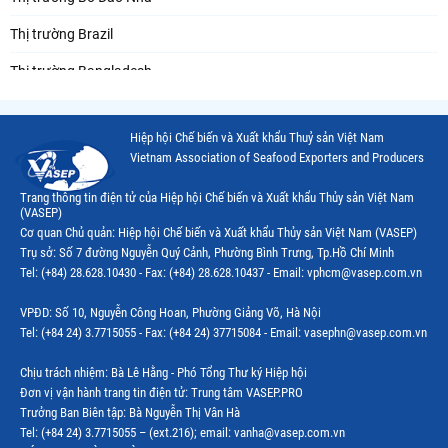
Thị trường Brazil
Thị trường Bangladesh
Thị trường Chile
Hiệp hội Chế biến và Xuất khẩu Thuỷ sản Việt Nam
Thị trường Canada
Vietnam Association of Seafood Exporters and Producers
Thị trường Ecuador
Trang thông tin điện tử của Hiệp hội Chế biến và Xuất khẩu Thủy sản Việt Nam
(VASEP)
Thị trường EU
Cơ quan Chủ quản: Hiệp hội Chế biến và Xuất khẩu Thủy sản Việt Nam (VASEP)
Trụ sở: Số 7 đường Nguyễn Quý Cảnh, Phường Bình Trưng, Tp.Hồ Chí Minh
Thị trường Indonesia
Tel: (+84) 28.628.10430 - Fax: (+84) 28.628.10437 - Email: vphcm@vasep.com.vn
Thị trường Mexico
VPĐD: Số 10, Nguyễn Công Hoan, Phường Giảng Võ, Hà Nội
Thị trường Mỹ
Tel: (+84 24) 3.7715055 - Fax: (+84 24) 37715084 - Email: vasephn@vasep.com.vn
Thị trường Nga
Chịu trách nhiệm: Bà Lê Hằng - Phó Tổng Thư ký Hiệp hội
Đơn vị vận hành trang tin điện tử: Trung tâm VASEP.PRO
Thị trường Hàn Quốc
Trưởng Ban Biên tập: Bà Nguyễn Thị Vân Hà
Tel: (+84 24) 3.7715055 – (ext.216); email: vanha@vasep.com.vn
Thị trường Nhật Bản