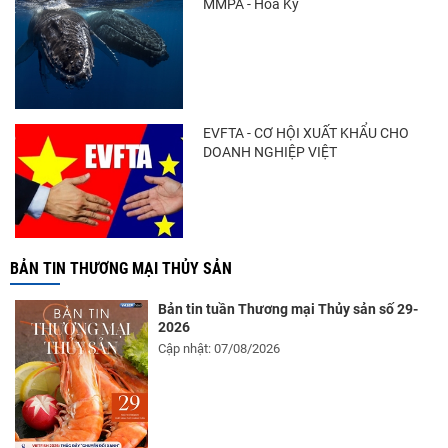
MMPA - Hoa Kỳ
Thông báo 407/TB-VPCP: Tập trung cao độ,
tạo chuyển biến...
EVFTA - CƠ HỘI XUẤT KHẨU CHO
DOANH NGHIỆP VIỆT
BẢN TIN THƯƠNG MẠI THỦY SẢN
Bản tin tuần Thương mại Thủy sản số 29-
2026
Cập nhật: 07/08/2026