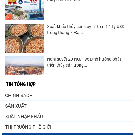
Xuất khẩu thủy sản duy trì trên 1,1 tỷ USD
trong tháng 7: Đà...
Nghị quyết 20-NQ/TW: Định hướng phát
triển thủy sản trong...
TIN TỔNG HỢP
Góp ý Dự thảo Luật An toàn thực phẩm
CHÍNH SÁCH
(sửa đổi)
SẢN XUẤT
XUẤT NHẬP KHẨU
Thuế Mục 301 và bài toán thích ứng của
THỊ TRƯỜNG THẾ GIỚI
tôm Việt tại thị...