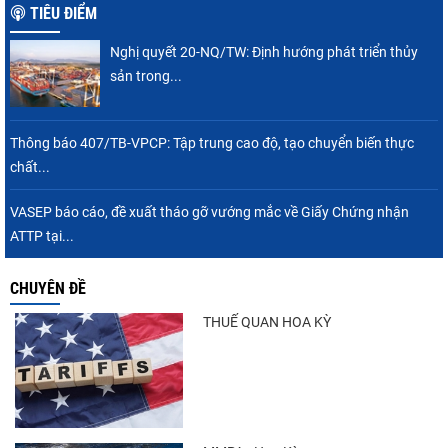
TIÊU ĐIỂM
Nghị quyết 20-NQ/TW: Định hướng phát triển thủy
Nguồn cung giảm, giá cá rô phi Trung Quốc
sản trong...
tiếp tục tăng
Thông báo 407/TB-VPCP: Tập trung cao độ, tạo chuyển biến thực
chất...
Xuất khẩu cá ngừ Việt Nam sang Canada
tăng nhẹ, áp lực mới...
VASEP báo cáo, đề xuất tháo gỡ vướng mắc về Giấy Chứng nhận
ATTP tại...
CHUYÊN ĐỀ
Trung Quốc tăng mạnh nhập khẩu mực,
trong khi nguồn cung...
THUẾ QUAN HOA KỲ
Điểm tin thủy sản thế giới ngày 3/8/2026