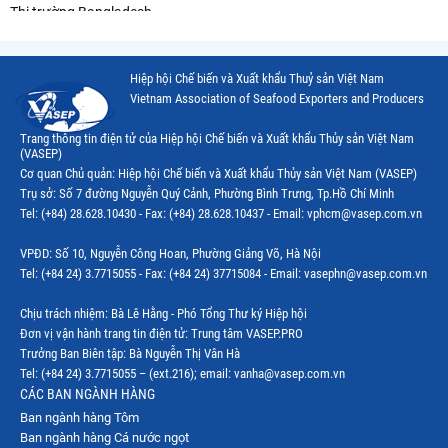
Thị trường Bangladesh
Thị trường Chile
Hiệp hội Chế biến và Xuất khẩu Thuỷ sản Việt Nam
Thị trường Canada
Vietnam Association of Seafood Exporters and Producers
Thị trường Ecuador
Trang thông tin điện tử của Hiệp hội Chế biến và Xuất khẩu Thủy sản Việt Nam
(VASEP)
Thị trường EU
Cơ quan Chủ quản: Hiệp hội Chế biến và Xuất khẩu Thủy sản Việt Nam (VASEP)
Trụ sở: Số 7 đường Nguyễn Quý Cảnh, Phường Bình Trưng, Tp.Hồ Chí Minh
Thị trường Indonesia
Tel: (+84) 28.628.10430 - Fax: (+84) 28.628.10437 - Email: vphcm@vasep.com.vn
Thị trường Mexico
VPĐD: Số 10, Nguyễn Công Hoan, Phường Giảng Võ, Hà Nội
Thị trường Mỹ
Tel: (+84 24) 3.7715055 - Fax: (+84 24) 37715084 - Email: vasephn@vasep.com.vn
Thị trường Nga
Chịu trách nhiệm: Bà Lê Hằng - Phó Tổng Thư ký Hiệp hội
Đơn vị vận hành trang tin điện tử: Trung tâm VASEP.PRO
Thị trường Hàn Quốc
Trưởng Ban Biên tập: Bà Nguyễn Thị Vân Hà
Tel: (+84 24) 3.7715055 – (ext.216); email: vanha@vasep.com.vn
Thị trường Nhật Bản
CÁC BAN NGÀNH HÀNG
Ban ngành hàng Tôm
Thị trường Thái Lan
Ban ngành hàng Cá nước ngọt