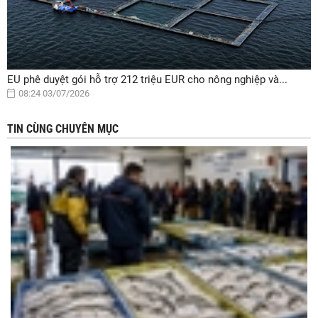
EU phê duyệt gói hỗ trợ 212 triệu EUR cho nông nghiệp và...
08:24 03/07/2026
TIN CÙNG CHUYÊN MỤC