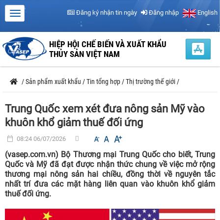
Đăng ký nhận tin ngày
Đăng nhập
English
HIỆP HỘI CHẾ BIẾN VÀ XUẤT KHẨU
THỦY SẢN VIỆT NAM
/
Sản phẩm xuất khẩu
/
Tin tổng hợp
/
Thị trường thế giới
/
Trung Quốc xem xét đưa nông sản Mỹ vào
khuôn khổ giảm thuế đối ứng
08:24 06/07/2026
(vasep.com.vn) Bộ Thương mại Trung Quốc cho biết, Trung
Quốc và Mỹ đã đạt được nhận thức chung về việc mở rộng
thương mại nông sản hai chiều, đồng thời về nguyên tắc
nhất trí đưa các mặt hàng liên quan vào khuôn khổ giảm
thuế đối ứng.