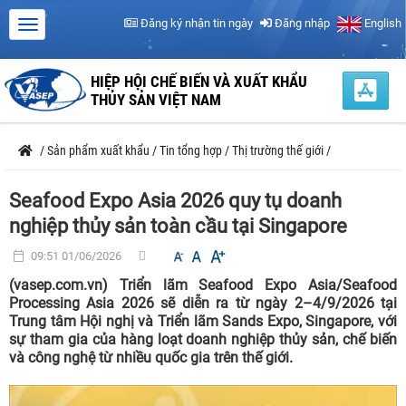
Đăng ký nhận tin ngày
Đăng nhập
English
HIỆP HỘI CHẾ BIẾN VÀ XUẤT KHẨU
THỦY SẢN VIỆT NAM
/
Sản phẩm xuất khẩu
/
Tin tổng hợp
/
Thị trường thế giới
/
Seafood Expo Asia 2026 quy tụ doanh
nghiệp thủy sản toàn cầu tại Singapore
09:51 01/06/2026
(vasep.com.vn) Triển lãm Seafood Expo Asia/Seafood
Processing Asia 2026 sẽ diễn ra từ ngày 2–4/9/2026 tại
Trung tâm Hội nghị và Triển lãm Sands Expo, Singapore, với
sự tham gia của hàng loạt doanh nghiệp thủy sản, chế biến
và công nghệ từ nhiều quốc gia trên thế giới.