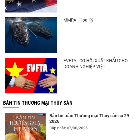
Trung Quốc tăng mạnh nhập khẩu mực,
trong khi nguồn cung...
MMPA - Hoa Kỳ
Điểm tin thủy sản thế giới ngày 3/8/2026
EVFTA - CƠ HỘI XUẤT KHẨU CHO
DOANH NGHIỆP VIỆT
BẢN TIN THƯƠNG MẠI THỦY SẢN
Bản tin tuần Thương mại Thủy sản số 29-
2026
Cập nhật: 07/08/2026