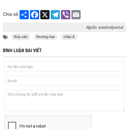
Share
Facebook
X
Telegram
Viber
Email
Chia sẻ:
Nguồn: asiafoodjournal
thủy sản
thương mại
châu Á
BÌNH LUẬN BÀI VIẾT