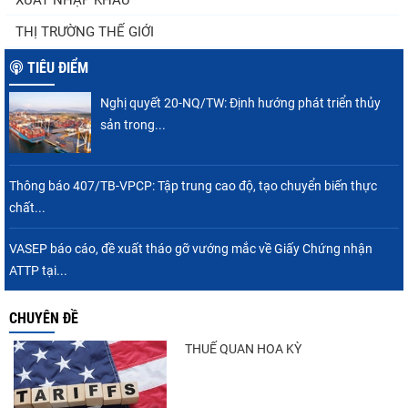
XUẤT NHẬP KHẨU
Thuế Mục 301 và bài toán thích ứng của
THỊ TRƯỜNG THẾ GIỚI
tôm Việt tại thị...
TIÊU ĐIỂM
Nghị quyết 20-NQ/TW: Định hướng phát triển thủy
Xuất khẩu cá tra sang CPTPP: Mở rộng cơ
sản trong...
hội cho hàng giá trị...
Thông báo 407/TB-VPCP: Tập trung cao độ, tạo chuyển biến thực
chất...
Nguồn cung giảm, giá cá rô phi Trung Quốc
tiếp tục tăng
VASEP báo cáo, đề xuất tháo gỡ vướng mắc về Giấy Chứng nhận
ATTP tại...
CHUYÊN ĐỀ
Xuất khẩu cá ngừ Việt Nam sang Canada
tăng nhẹ, áp lực mới...
THUẾ QUAN HOA KỲ