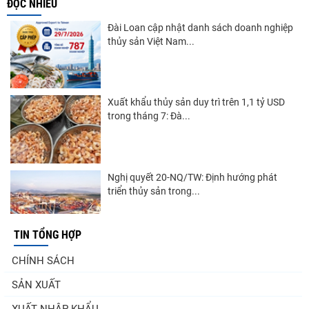
ĐỌC NHIỀU
Đài Loan cập nhật danh sách doanh nghiệp
thủy sản Việt Nam...
Xuất khẩu thủy sản duy trì trên 1,1 tỷ USD
trong tháng 7: Đà...
Nghị quyết 20-NQ/TW: Định hướng phát
triển thủy sản trong...
TIN TỔNG HỢP
Góp ý Dự thảo Luật An toàn thực phẩm
CHÍNH SÁCH
(sửa đổi)
SẢN XUẤT