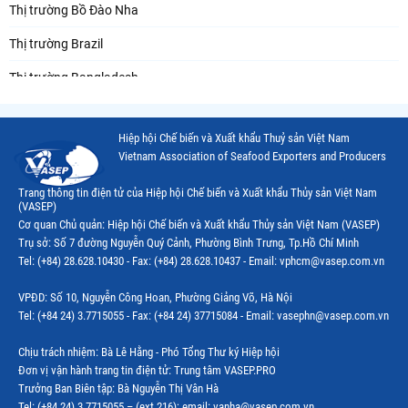
Thị trường Bồ Đào Nha
Thị trường Brazil
Thị trường Bangladesh
Thị trường Chile
Hiệp hội Chế biến và Xuất khẩu Thuỷ sản Việt Nam
Thị trường Canada
Vietnam Association of Seafood Exporters and Producers
Thị trường Ecuador
Trang thông tin điện tử của Hiệp hội Chế biến và Xuất khẩu Thủy sản Việt Nam
(VASEP)
Thị trường EU
Cơ quan Chủ quản: Hiệp hội Chế biến và Xuất khẩu Thủy sản Việt Nam (VASEP)
Trụ sở: Số 7 đường Nguyễn Quý Cảnh, Phường Bình Trưng, Tp.Hồ Chí Minh
Thị trường Indonesia
Tel: (+84) 28.628.10430 - Fax: (+84) 28.628.10437 - Email: vphcm@vasep.com.vn
Thị trường Mexico
VPĐD: Số 10, Nguyễn Công Hoan, Phường Giảng Võ, Hà Nội
Thị trường Mỹ
Tel: (+84 24) 3.7715055 - Fax: (+84 24) 37715084 - Email: vasephn@vasep.com.vn
Thị trường Nga
Chịu trách nhiệm: Bà Lê Hằng - Phó Tổng Thư ký Hiệp hội
Đơn vị vận hành trang tin điện tử: Trung tâm VASEP.PRO
Thị trường Hàn Quốc
Trưởng Ban Biên tập: Bà Nguyễn Thị Vân Hà
Tel: (+84 24) 3.7715055 – (ext.216); email: vanha@vasep.com.vn