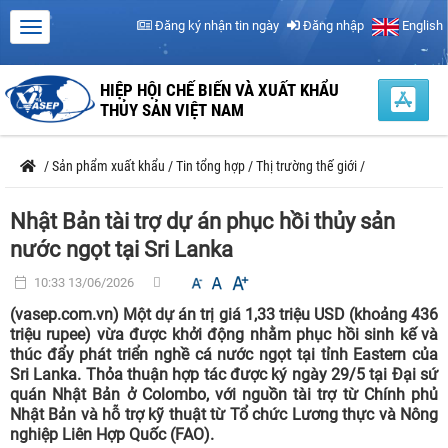
Đăng ký nhận tin ngày
Đăng nhập
English
HIỆP HỘI CHẾ BIẾN VÀ XUẤT KHẨU
THỦY SẢN VIỆT NAM
/
Sản phẩm xuất khẩu
/
Tin tổng hợp
/
Thị trường thế giới
/
Nhật Bản tài trợ dự án phục hồi thủy sản
nước ngọt tại Sri Lanka
10:33 13/06/2026
(vasep.com.vn) Một dự án trị giá 1,33 triệu USD (khoảng 436
triệu rupee) vừa được khởi động nhằm phục hồi sinh kế và
thúc đẩy phát triển nghề cá nước ngọt tại tỉnh Eastern của
Sri Lanka. Thỏa thuận hợp tác được ký ngày 29/5 tại Đại sứ
quán Nhật Bản ở Colombo, với nguồn tài trợ từ Chính phủ
Nhật Bản và hỗ trợ kỹ thuật từ Tổ chức Lương thực và Nông
nghiệp Liên Hợp Quốc (FAO).