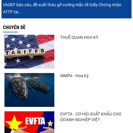
VASEP báo cáo, đề xuất tháo gỡ vướng mắc về Giấy Chứng nhận
ATTP tại...
CHUYÊN ĐỀ
Trung Quốc tăng mạnh nhập khẩu mực,
trong khi nguồn cung...
THUẾ QUAN HOA KỲ
Xuất khẩu cá ngừ Việt Nam sang Canada
tăng nhẹ, áp lực mới...
MMPA - Hoa Kỳ
Thông báo 407/TB-VPCP: Tập trung cao độ,
tạo chuyển biến...
EVFTA - CƠ HỘI XUẤT KHẨU CHO
DOANH NGHIỆP VIỆT