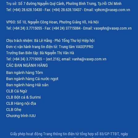
Trụ sở: Số 7 đường Nguyễn Quý Cảnh, Phường Bình Trưng, Tp.Hồ Chí Minh
Thị trường Indonesia
Tel: (+84) 28.628.10430 - Fax: (+84) 28.628.10437 - Email: vphcm@vasep.com.vn
Thị trường Mexico
VPĐD: Số 10, Nguyễn Công Hoan, Phường Giảng Võ, Hà Nội
Thị trường Mỹ
Tel: (+84 24) 3.7715055 - Fax: (+84 24) 37715084 - Email: vasephn@vasep.com.vn
Thị trường Nga
Chịu trách nhiệm: Bà Lê Hằng - Phó Tổng Thư ký Hiệp hội
Đơn vị vận hành trang tin điện tử: Trung tâm VASEP.PRO
Thị trường Hàn Quốc
Trưởng Ban Biên tập: Bà Nguyễn Thị Vân Hà
Tel: (+84 24) 3.7715055 – (ext.216); email: vanha@vasep.com.vn
Thị trường Nhật Bản
CÁC BAN NGÀNH HÀNG
Ban ngành hàng Tôm
Thị trường Thái Lan
Ban ngành hàng Cá nước ngọt
Thị trường Trung Quốc
Ban ngành hàng Hải sản
CLB Cá Ngừ
Thị trường Philippines
CLB Bột cá & Surimi
CLB Hàng nội địa
Thị trường Tây Ban Nha
CLB Ghẹ
Chương trình IUU
Thị trường thủy sản khác
Thị trường thủy sản thế giới
Giấy phép hoạt động Trang thông tin điện tử tổng hợp số 83/GP-TTĐT, ngày