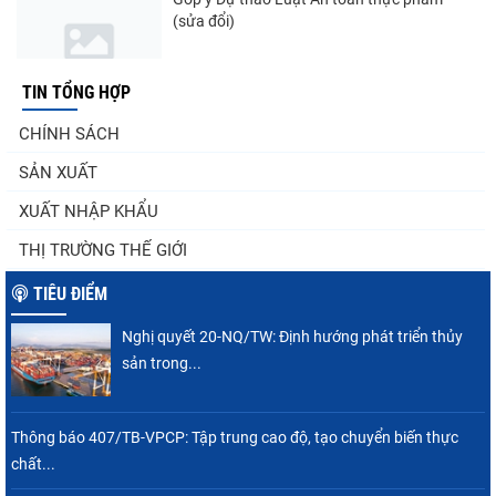
(sửa đổi)
TIN TỔNG HỢP
Nghị quyết 20-NQ/TW: Định hướng phát
CHÍNH SÁCH
triển thủy sản trong...
SẢN XUẤT
XUẤT NHẬP KHẨU
Thuế Mục 301 và bài toán thích ứng của
THỊ TRƯỜNG THẾ GIỚI
tôm Việt tại thị...
TIÊU ĐIỂM
Nghị quyết 20-NQ/TW: Định hướng phát triển thủy
Nguồn cung giảm, giá cá rô phi Trung Quốc
sản trong...
tiếp tục tăng
Thông báo 407/TB-VPCP: Tập trung cao độ, tạo chuyển biến thực
chất...
Điểm tin thủy sản thế giới ngày 3/8/2026