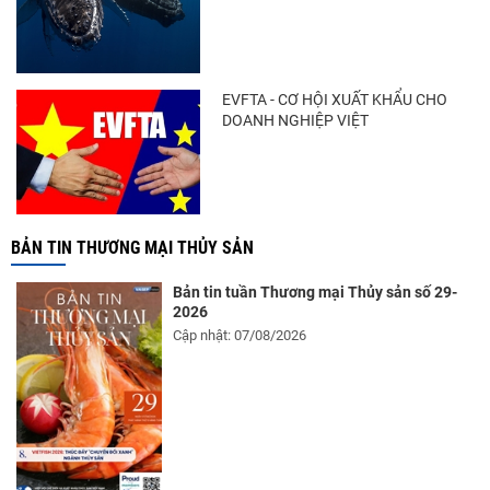
Thông báo 407/TB-VPCP: Tập trung cao độ,
tạo chuyển biến...
EVFTA - CƠ HỘI XUẤT KHẨU CHO
DOANH NGHIỆP VIỆT
BẢN TIN THƯƠNG MẠI THỦY SẢN
Bản tin tuần Thương mại Thủy sản số 29-
2026
Cập nhật: 07/08/2026