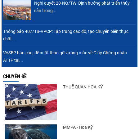
Nghị quyết 20-NQ/TW: Định hướng phát triển thủy
Nguồn cung giảm, giá cá rô phi Trung Quốc
sản trong...
tiếp tục tăng
Thông báo 407/TB-VPCP: Tập trung cao độ, tạo chuyển biến thực
chất...
Xuất khẩu cá ngừ Việt Nam sang Canada
tăng nhẹ, áp lực mới...
VASEP báo cáo, đề xuất tháo gỡ vướng mắc về Giấy Chứng nhận
ATTP tại...
CHUYÊN ĐỀ
Trung Quốc tăng mạnh nhập khẩu mực,
trong khi nguồn cung...
THUẾ QUAN HOA KỲ
Điểm tin thủy sản thế giới ngày 3/8/2026
MMPA - Hoa Kỳ