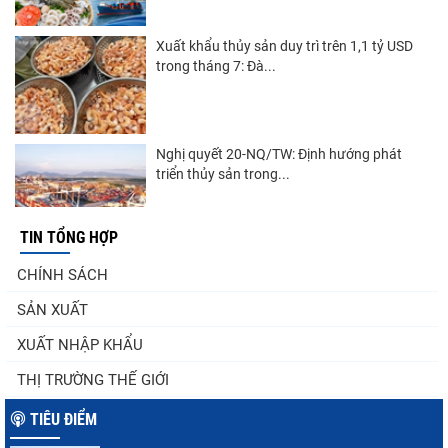
Xuất khẩu thủy sản duy trì trên 1,1 tỷ USD
trong tháng 7: Đà...
Nghị quyết 20-NQ/TW: Định hướng phát
triển thủy sản trong...
TIN TỔNG HỢP
Góp ý Dự thảo Luật An toàn thực phẩm
CHÍNH SÁCH
(sửa đổi)
SẢN XUẤT
XUẤT NHẬP KHẨU
Thuế Mục 301 và bài toán thích ứng của
THỊ TRƯỜNG THẾ GIỚI
tôm Việt tại thị...
TIÊU ĐIỂM