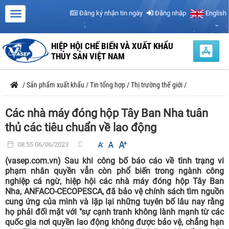
Đăng ký nhận tin ngày
Đăng nhập
English
HIỆP HỘI CHẾ BIẾN VÀ XUẤT KHẨU
THỦY SẢN VIỆT NAM
/
Sản phẩm xuất khẩu
/
Tin tổng hợp
/
Thị trường thế giới
/
Các nhà máy đóng hộp Tây Ban Nha tuân
thủ các tiêu chuẩn về lao động
08:55 06/06/2023
(vasep.com.vn) Sau khi công bố báo cáo về tình trạng vi
phạm nhân quyền vẫn còn phổ biến trong ngành công
nghiệp cá ngừ, hiệp hội các nhà máy đóng hộp Tây Ban
Nha, ANFACO-CECOPESCA, đã bảo vệ chính sách tìm nguồn
cung ứng của mình và lặp lại những tuyên bố lâu nay rằng
họ phải đối mặt với "sự cạnh tranh không lành mạnh từ các
quốc gia nơi quyền lao động không được bảo vệ, chẳng hạn