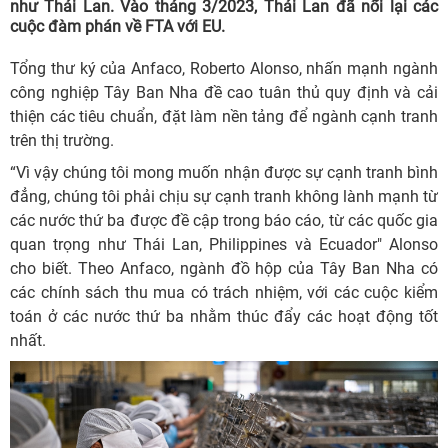
như Thái Lan. Vào tháng 3/2023, Thái Lan đã nối lại các
cuộc đàm phán về FTA với EU.
Tổng thư ký của Anfaco, Roberto Alonso, nhấn mạnh ngành
công nghiệp Tây Ban Nha đề cao tuân thủ quy định và cải
thiện các tiêu chuẩn, đặt làm nền tảng để ngành cạnh tranh
trên thị trường.
“Vì vậy chúng tôi mong muốn nhận được sự cạnh tranh bình
đẳng, chúng tôi phải chịu sự cạnh tranh không lành mạnh từ
các nước thứ ba được đề cập trong báo cáo, từ các quốc gia
quan trọng như Thái Lan, Philippines và Ecuador" Alonso
cho biết. Theo Anfaco, ngành đồ hộp của Tây Ban Nha có
các chính sách thu mua có trách nhiệm, với các cuộc kiểm
toán ở các nước thứ ba nhằm thúc đẩy các hoạt động tốt
nhất.