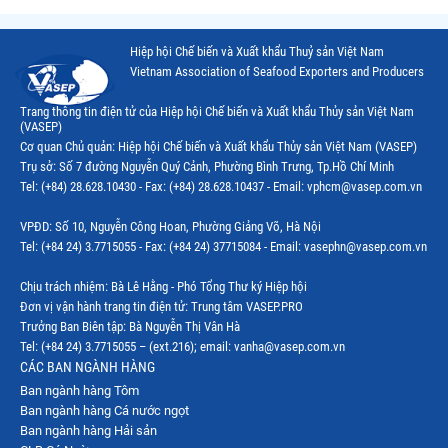
Thị trường Chile
Hiệp hội Chế biến và Xuất khẩu Thuỷ sản Việt Nam
Thị trường Canada
Vietnam Association of Seafood Exporters and Producers
Thị trường Ecuador
Trang thông tin điện tử của Hiệp hội Chế biến và Xuất khẩu Thủy sản Việt Nam
(VASEP)
Thị trường EU
Cơ quan Chủ quản: Hiệp hội Chế biến và Xuất khẩu Thủy sản Việt Nam (VASEP)
Trụ sở: Số 7 đường Nguyễn Quý Cảnh, Phường Bình Trưng, Tp.Hồ Chí Minh
Thị trường Indonesia
Tel: (+84) 28.628.10430 - Fax: (+84) 28.628.10437 - Email: vphcm@vasep.com.vn
Thị trường Mexico
VPĐD: Số 10, Nguyễn Công Hoan, Phường Giảng Võ, Hà Nội
Thị trường Mỹ
Tel: (+84 24) 3.7715055 - Fax: (+84 24) 37715084 - Email: vasephn@vasep.com.vn
Thị trường Nga
Chịu trách nhiệm: Bà Lê Hằng - Phó Tổng Thư ký Hiệp hội
Đơn vị vận hành trang tin điện tử: Trung tâm VASEP.PRO
Thị trường Hàn Quốc
Trưởng Ban Biên tập: Bà Nguyễn Thị Vân Hà
Tel: (+84 24) 3.7715055 – (ext.216); email: vanha@vasep.com.vn
Thị trường Nhật Bản
CÁC BAN NGÀNH HÀNG
Ban ngành hàng Tôm
Thị trường Thái Lan
Ban ngành hàng Cá nước ngọt
Thị trường Trung Quốc
Ban ngành hàng Hải sản