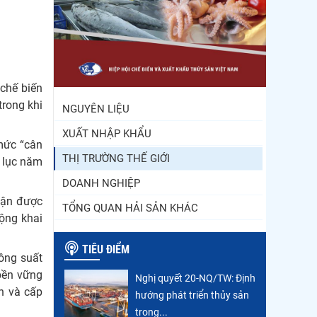
Trung Quốc tăng mạnh
nhập khẩu mực, trong khi
nguồn cung...
Điểm tin thủy sản thế giới
ngày 3/8/2026
chế biến
trong khi
NGUYÊN LIỆU
XUẤT NHẬP KHẨU
mức “cân
THỊ TRƯỜNG THẾ GIỚI
ỷ lục năm
DOANH NGHIỆP
hận được
TỔNG QUAN HẢI SẢN KHÁC
ộng khai
TIÊU ĐIỂM
công suất
 bền vững
Nghị quyết 20-NQ/TW: Định
ch và cấp
hướng phát triển thủy sản
trong...