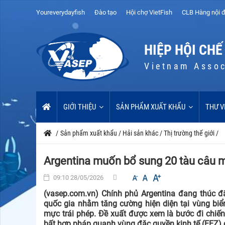
Youreverydayfish
Đào tạo
Hội chợ VietFish
CLB Hàng nội đ
HIỆP HỘI CHẾ
Vietnam Assoc
GIỚI THIỆU
SẢN PHẨM XUẤT KHẨU
THƯ V
/
Sản phẩm xuất khẩu
/
Hải sản khác
/
Thị trường thế giới
/
Argentina muốn bổ sung 20 tàu câu m
09:10 28/05/2026
(vasep.com.vn) Chính phủ Argentina đang thúc 
quốc gia nhằm tăng cường hiện diện tại vùng biển
mực trái phép. Đề xuất được xem là bước đi chiế
bất hợp pháp quanh vùng đặc quyền kinh tế (EEZ) 