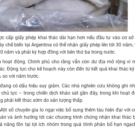
c cấp giấy phép khai thác dài hạn hơn nếu đầu tư vào cơ sở 
 chế biến tại Argentina có thể nhận giấy phép lên tới 30 năm, 
10 năm và phải ký hợp đồng với bên thứ ba trong nước.
u hoạt động. Chính phủ cho rằng vẫn còn dư địa mở rộng vì 
hác. Động lực cho kế hoạch này còn đến từ kết quả khai thác k
 so với năm trước.
c đang có dấu hiệu suy giảm. Các nhà nghiên cứu không ghi n
hủ lực – trong chiến dịch khảo sát gần đây, trong khi hoạt đ
g phải kết thúc sớm do sản lượng thấp.
Một số chuyên gia lo ngại việc bổ sung thêm tàu hiện đại với 
y sản và ảnh hưởng tới các chương trình chứng nhận khai thác
hả năng tồn tại lợi ích nhóm trong quá trình phân bổ hạn ngạ