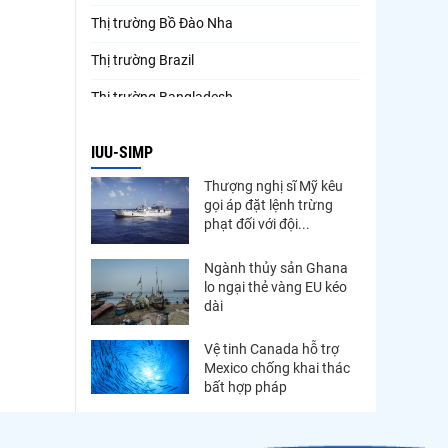
Thị trường Bồ Đào Nha
Thị trường Brazil
Thị trường Bangladesh
Thị trường Chile
IUU-SIMP
Thị trường Canada
Thượng nghị sĩ Mỹ kêu
gọi áp đặt lệnh trừng
Thị trường Ecuador
phạt đối với đội...
Thị trường EU
Ngành thủy sản Ghana
Thị trường Indonesia
lo ngại thẻ vàng EU kéo
dài
Thị trường Mexico
Vệ tinh Canada hỗ trợ
Thị trường Mỹ
Mexico chống khai thác
bất hợp pháp
Thị trường Nga
Thị trường Hàn Quốc