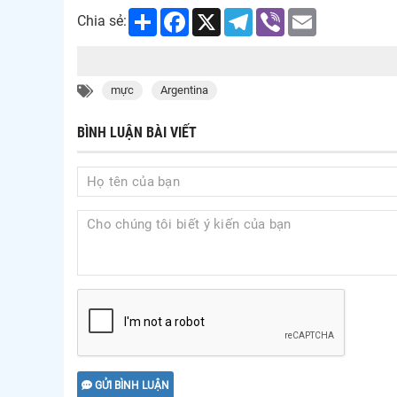
Share
Facebook
X
Telegram
Viber
Email
Chia sẻ:
mực
Argentina
BÌNH LUẬN BÀI VIẾT
GỬI BÌNH LUẬN