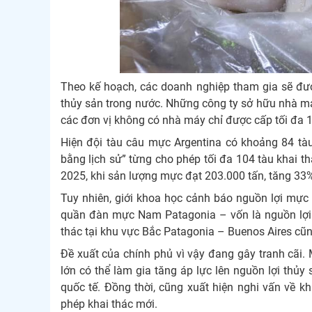
Theo kế hoạch, các doanh nghiệp tham gia sẽ đượ
thủy sản trong nước. Những công ty sở hữu nhà máy
các đơn vị không có nhà máy chỉ được cấp tối đa 
Hiện đội tàu câu mực Argentina có khoảng 84 tà
bằng lịch sử” từng cho phép tối đa 104 tàu khai t
2025, khi sản lượng mực đạt 203.000 tấn, tăng 33%
Tuy nhiên, giới khoa học cảnh báo nguồn lợi mự
quần đàn mực Nam Patagonia – vốn là nguồn lợi c
thác tại khu vực Bắc Patagonia – Buenos Aires cũn
Đề xuất của chính phủ vì vậy đang gây tranh cãi. 
lớn có thể làm gia tăng áp lực lên nguồn lợi thủ
quốc tế. Đồng thời, cũng xuất hiện nghi vấn về k
phép khai thác mới.