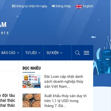
Đăng ký nhận tin ngày
Đăng nhập
English
AM
cers
 - BÁO CÁO
TƯ LIỆU
SỰ KIỆN
ĐỌC NHIỀU
Đài Loan cập nhật danh
sách doanh nghiệp thủy
sản Việt Nam...
 đội tàu
Xuất khẩu thủy sản duy trì
khai thác
trên 1,1 tỷ USD trong
hai thác
tháng 7: Đà...