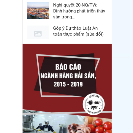
Nghị quyết 20-NQ/TW:
Định hướng phát triển thủy
sản trong...
Góp ý Dự thảo Luật An
toàn thực phẩm (sửa đổi)
Thuế Mục 301 và bài toán
thích ứng của tôm Việt tại
thị...
Nguồn cung giảm, giá cá
rô phi Trung Quốc tiếp tục
tăng
Xuất khẩu cá tra sang
CPTPP: Mở rộng cơ hội
cho hàng giá trị...
Xuất khẩu cá ngừ Việt
Nam sang Canada tăng
nhẹ, áp lực mới...