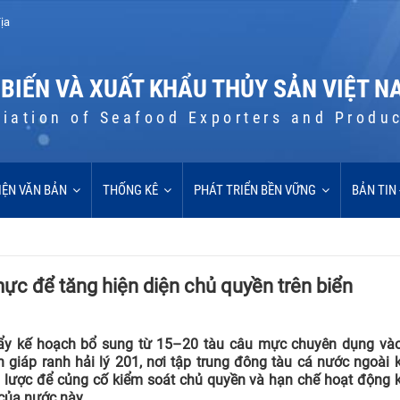
ịa
 BIẾN VÀ XUẤT KHẨU THỦY SẢN VIỆT N
iation of Seafood Exporters and Produ
IỆN VĂN BẢN
THỐNG KÊ
PHÁT TRIỂN BỀN VỮNG
BẢN TIN
ực để tăng hiện diện chủ quyền trên biển
đẩy kế hoạch bổ sung từ 15–20 tàu câu mực chuyên dụng vào
 giáp ranh hải lý 201, nơi tập trung đông tàu cá nước ngoài 
n lược để củng cố kiểm soát chủ quyền và hạn chế hoạt động k
của nước này.