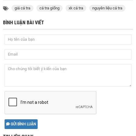
giá cá tra
cá tra giống
xk cá tra
nguyên liệu cá tra
BÌNH LUẬN BÀI VIẾT
GỬI BÌNH LUẬN