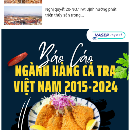
Nghị quyết 20-NQ/TW: Định hướng phát
triển thủy sản trong...
Góp ý Dự thảo Luật An toàn thực phẩm
(sửa đổi)
Thuế Mục 301 và bài toán thích ứng của
tôm Việt tại thị...
Nguồn cung giảm, giá cá rô phi Trung Quốc
tiếp tục tăng