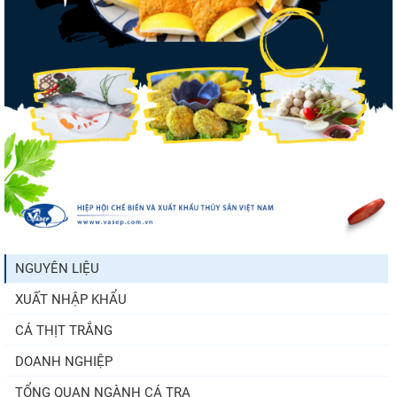
Xuất khẩu cá ngừ Việt Nam sang Canada
tăng nhẹ, áp lực mới...
Trung Quốc tăng mạnh nhập khẩu mực,
trong khi nguồn cung...
Xuất khẩu cá tra sang CPTPP: Mở rộng cơ
hội cho hàng giá trị...
NGUYÊN LIỆU
XUẤT NHẬP KHẨU
Điểm tin thủy sản thế giới ngày 3/8/2026
CÁ THỊT TRẮNG
DOANH NGHIỆP
TỔNG QUAN NGÀNH CÁ TRA