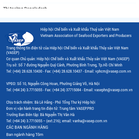
Thị trường Bangladesh
Thị trường Chile
Hiệp hội Chế biến và Xuất khẩu Thuỷ sản Việt Nam
Thị trường Canada
Vietnam Association of Seafood Exporters and Producers
Thị trường Ecuador
Trang thông tin điện tử của Hiệp hội Chế biến và Xuất khẩu Thủy sản Việt Nam
(VASEP)
Thị trường EU
Cơ quan Chủ quản: Hiệp hội Chế biến và Xuất khẩu Thủy sản Việt Nam (VASEP)
Trụ sở: Số 7 đường Nguyễn Quý Cảnh, Phường Bình Trưng, Tp.Hồ Chí Minh
Thị trường Indonesia
Tel: (+84) 28.628.10430 - Fax: (+84) 28.628.10437 - Email: vphcm@vasep.com.vn
Thị trường Mexico
VPĐD: Số 10, Nguyễn Công Hoan, Phường Giảng Võ, Hà Nội
Thị trường Mỹ
Tel: (+84 24) 3.7715055 - Fax: (+84 24) 37715084 - Email: vasephn@vasep.com.vn
Thị trường Nga
Chịu trách nhiệm: Bà Lê Hằng - Phó Tổng Thư ký Hiệp hội
Đơn vị vận hành trang tin điện tử: Trung tâm VASEP.PRO
Thị trường Hàn Quốc
Trưởng Ban Biên tập: Bà Nguyễn Thị Vân Hà
Tel: (+84 24) 3.7715055 – (ext.216); email: vanha@vasep.com.vn
Thị trường Nhật Bản
CÁC BAN NGÀNH HÀNG
Ban ngành hàng Tôm
Thị trường Thái Lan