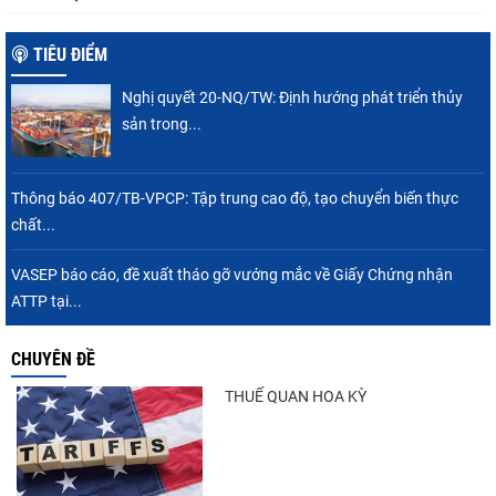
TIÊU ĐIỂM
Nghị quyết 20-NQ/TW: Định hướng phát triển thủy
sản trong...
Thông báo 407/TB-VPCP: Tập trung cao độ, tạo chuyển biến thực
chất...
VASEP báo cáo, đề xuất tháo gỡ vướng mắc về Giấy Chứng nhận
ATTP tại...
CHUYÊN ĐỀ
THUẾ QUAN HOA KỲ