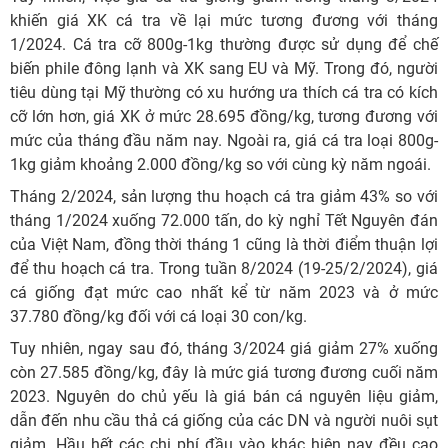
khiến giá XK cá tra về lại mức tương đương với tháng
1/2024. Cá tra cỡ 800g-1kg thường được sử dụng để chế
biến phile đông lạnh và XK sang EU và Mỹ. Trong đó, người
tiêu dùng tại Mỹ thường có xu hướng ưa thích cá tra có kích
cỡ lớn hơn, giá XK ở mức 28.695 đồng/kg, tương đương với
mức của tháng đầu năm nay. Ngoài ra, giá cá tra loại 800g-
1kg giảm khoảng 2.000 đồng/kg so với cùng kỳ năm ngoái.
Tháng 2/2024, sản lượng thu hoạch cá tra giảm 43% so với
tháng 1/2024 xuống 72.000 tấn, do kỳ nghỉ Tết Nguyên đán
của Việt Nam, đồng thời tháng 1 cũng là thời điểm thuận lợi
để thu hoạch cá tra. Trong tuần 8/2024 (19-25/2/2024), giá
cá giống đạt mức cao nhất kể từ năm 2023 và ở mức
37.780 đồng/kg đối với cá loại 30 con/kg.
Tuy nhiên, ngay sau đó, tháng 3/2024 giá giảm 27% xuống
còn 27.585 đồng/kg, đây là mức giá tương đương cuối năm
2023. Nguyên do chủ yếu là giá bán cá nguyên liệu giảm,
dẫn đến nhu cầu thả cá giống của các DN và người nuôi sụt
giảm. Hầu hết các chi phí đầu vào khác hiện nay đều cao