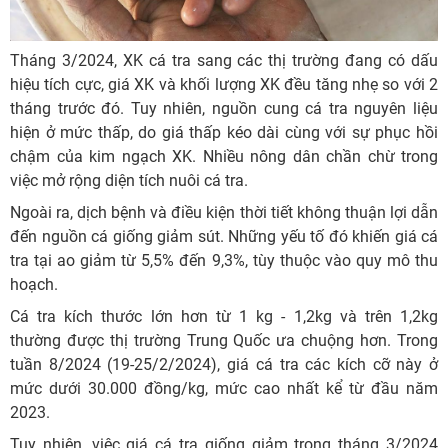
Tháng 3/2024, XK cá tra sang các thị trường đang có dấu
hiệu tích cực, giá XK và khối lượng XK đều tăng nhẹ so với 2
tháng trước đó. Tuy nhiên, nguồn cung cá tra nguyên liệu
hiện ở mức thấp, do giá thấp kéo dài cùng với sự phục hồi
chậm của kim ngạch XK. Nhiều nông dân chần chừ trong
việc mở rộng diện tích nuôi cá tra.
Ngoài ra, dịch bệnh và điều kiện thời tiết không thuận lợi dẫn
đến nguồn cá giống giảm sút. Những yếu tố đó khiến giá cá
tra tại ao giảm từ 5,5% đến 9,3%, tùy thuộc vào quy mô thu
hoạch.
Cá tra kích thước lớn hơn từ 1 kg - 1,2kg và trên 1,2kg
thường được thị trường Trung Quốc ưa chuộng hơn. Trong
tuần 8/2024 (19-25/2/2024), giá cá tra các kích cỡ này ở
mức dưới 30.000 đồng/kg, mức cao nhất kể từ đầu năm
2023.
Tuy nhiên, việc giá cá tra giống giảm trong tháng 3/2024