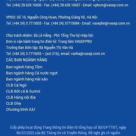
Thị trường Indonesia
Tel: (+84) 28.628.10430 - Fax: (+84) 28.628.10437 - Email: vphcm@vasep.com.vn
Thị trường Mexico
VPĐD: Số 10, Nguyễn Công Hoan, Phường Giảng Võ, Hà Nội
Thị trường Mỹ
Tel: (+84 24) 3.7715055 - Fax: (+84 24) 37715084 - Email: vasephn@vasep.com.vn
Thị trường Nga
Chịu trách nhiệm: Bà Lê Hằng - Phó Tổng Thư ký Hiệp hội
Đơn vị vận hành trang tin điện tử: Trung tâm VASEP.PRO
Thị trường Hàn Quốc
Trưởng Ban Biên tập: Bà Nguyễn Thị Vân Hà
Tel: (+84 24) 3.7715055 – (ext.216); email: vanha@vasep.com.vn
Thị trường Nhật Bản
CÁC BAN NGÀNH HÀNG
Ban ngành hàng Tôm
Thị trường Thái Lan
Ban ngành hàng Cá nước ngọt
Thị trường Trung Quốc
Ban ngành hàng Hải sản
CLB Cá Ngừ
Thị trường Philippines
CLB Bột cá & Surimi
CLB Hàng nội địa
Thị trường Tây Ban Nha
CLB Ghẹ
Chương trình IUU
Thị trường thủy sản khác
Thị trường thủy sản thế giới
Giấy phép hoạt động Trang thông tin điện tử tổng hợp số 83/GP-TTĐT, ngày
06/07/2022 của Bộ Thông tin và Truyền thông. Đề nghị ghi rõ nguồn