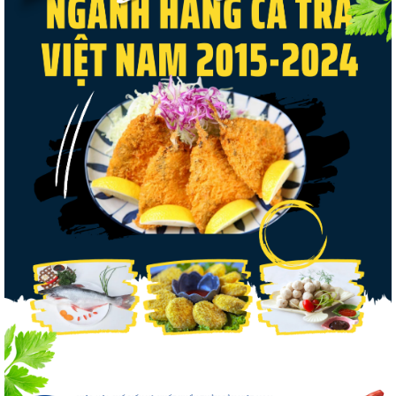
Nguồn cung giảm, giá cá rô phi Trung Quốc
tiếp tục tăng
Điểm tin thủy sản thế giới ngày 3/8/2026
Trung Quốc tăng mạnh nhập khẩu mực,
trong khi nguồn cung...
Thông báo 407/TB-VPCP: Tập trung cao độ,
tạo chuyển biến...