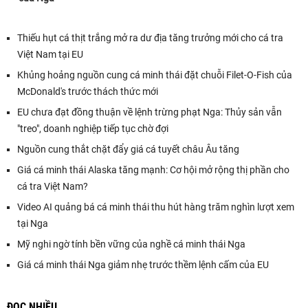
Thiếu hụt cá thịt trắng mở ra dư địa tăng trưởng mới cho cá tra
Việt Nam tại EU
Khủng hoảng nguồn cung cá minh thái đặt chuỗi Filet-O-Fish của
McDonald's trước thách thức mới
EU chưa đạt đồng thuận về lệnh trừng phạt Nga: Thủy sản vẫn
"treo", doanh nghiệp tiếp tục chờ đợi
Nguồn cung thắt chặt đẩy giá cá tuyết châu Âu tăng
Giá cá minh thái Alaska tăng mạnh: Cơ hội mở rộng thị phần cho
cá tra Việt Nam?
Video AI quảng bá cá minh thái thu hút hàng trăm nghìn lượt xem
tại Nga
Mỹ nghi ngờ tính bền vững của nghề cá minh thái Nga
Giá cá minh thái Nga giảm nhẹ trước thềm lệnh cấm của EU
ĐỌC NHIỀU