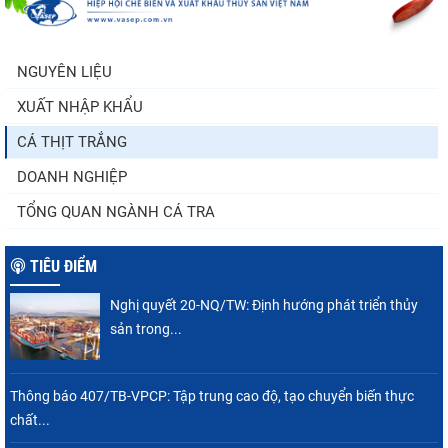
Còn chưa đầy 3 tuần đến Vietfish 2026: Sẵn
sàng cho chuỗi...
NGUYÊN LIỆU
XUẤT NHẬP KHẨU
Doanh nghiệp thủy sản cùng lúc đối mặt
nhiều áp lực
CÁ THỊT TRẮNG
DOANH NGHIỆP
TỔNG QUAN NGÀNH CÁ TRA
TIÊU ĐIỂM
Nghị quyết 20-NQ/TW: Định hướng phát triển thủy
sản trong...
Thông báo 407/TB-VPCP: Tập trung cao độ, tạo chuyển biến thực
chất...