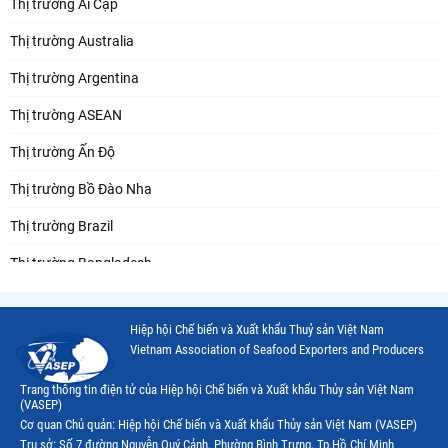
Thị trường Ai Cập
Thị trường Australia
Thị trường Argentina
Thị trường ASEAN
Thị trường Ấn Độ
Thị trường Bồ Đào Nha
Thị trường Brazil
Thị trường Bangladesh
Thị trường Chile
Hiệp hội Chế biến và Xuất khẩu Thuỷ sản Việt Nam
Thị trường Canada
Vietnam Association of Seafood Exporters and Producers
Thị trường Ecuador
Trang thông tin điện tử của Hiệp hội Chế biến và Xuất khẩu Thủy sản Việt Nam
(VASEP)
Thị trường EU
Cơ quan Chủ quản: Hiệp hội Chế biến và Xuất khẩu Thủy sản Việt Nam (VASEP)
Trụ sở: Số 7 đường Nguyễn Quý Cảnh, Phường Bình Trưng, Tp.Hồ Chí Minh