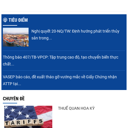
TIÊU ĐIỂM
Nghị quyết 20-NQ/TW: Định hướng phát triển thủy
sản trong...
Thông báo 407/TB-VPCP: Tập trung cao độ, tạo chuyển biến thực
chất...
VASEP báo cáo, đề xuất tháo gỡ vướng mắc về Giấy Chứng nhận
ATTP tại...
CHUYÊN ĐỀ
THUẾ QUAN HOA KỲ