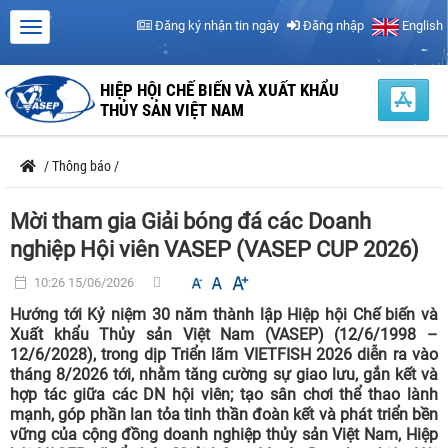
Đăng ký nhận tin ngày
Đăng nhập
English
HIỆP HỘI CHẾ BIẾN VÀ XUẤT KHẨU
THỦY SẢN VIỆT NAM
/
Thông báo
/
Mời tham gia Giải bóng đá các Doanh
nghiệp Hội viên VASEP (VASEP CUP 2026)
10:26 15/06/2026
Hướng tới Kỷ niệm 30 năm thành lập Hiệp hội Chế biến và
Xuất khẩu Thủy sản Việt Nam (VASEP) (12/6/1998 –
12/6/2028), trong dịp Triển lãm VIETFISH 2026 diễn ra vào
tháng 8/2026 tới, nhằm tăng cường sự giao lưu, gắn kết và
hợp tác giữa các DN hội viên; tạo sân chơi thể thao lành
mạnh, góp phần lan tỏa tinh thần đoàn kết và phát triển bền
vững của cộng đồng doanh nghiệp thủy sản Việt Nam, Hiệp