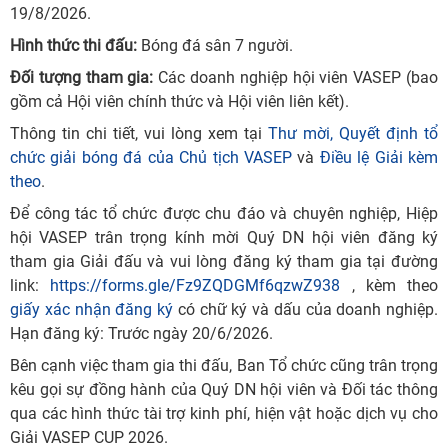
19/8/2026.
Hình thức thi đấu:
Bóng đá sân 7 người.
Đối tượng tham gia:
Các doanh nghiệp hội viên VASEP (bao
gồm cả Hội viên chính thức và Hội viên liên kết).
Thông tin chi tiết, vui lòng xem tại
Thư mời,
Quyết định tổ
chức giải bóng đá của Chủ tịch VASEP
và
Điều lệ Giải kèm
theo
.
Để công tác tổ chức được chu đáo và chuyên nghiệp, Hiệp
hội VASEP trân trọng kính mời Quý DN hội viên đăng ký
tham gia Giải đấu và vui lòng đăng ký tham gia tại đường
link:
https://forms.gle/Fz9ZQDGMf6qzwZ938
, kèm theo
giấy xác nhận đăng ký
có chữ ký và dấu của doanh nghiệp.
Hạn đăng ký: Trước ngày 20/6/2026.
Bên cạnh việc tham gia thi đấu, Ban Tổ chức cũng trân trọng
kêu gọi sự đồng hành của Quý DN hội viên và Đối tác thông
qua các hình thức tài trợ kinh phí, hiện vật hoặc dịch vụ cho
Giải VASEP CUP 2026.