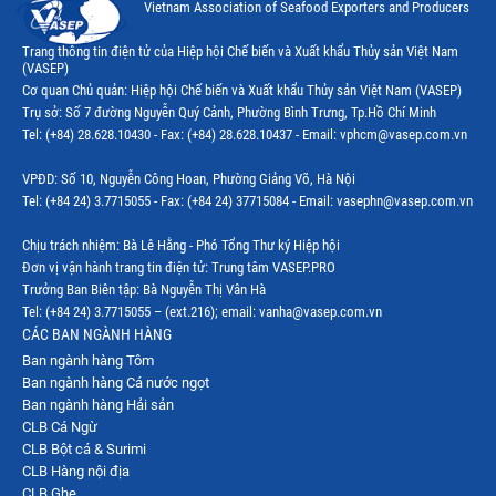
Vietnam Association of Seafood Exporters and Producers
Trang thông tin điện tử của Hiệp hội Chế biến và Xuất khẩu Thủy sản Việt Nam
(VASEP)
Cơ quan Chủ quản: Hiệp hội Chế biến và Xuất khẩu Thủy sản Việt Nam (VASEP)
Trụ sở: Số 7 đường Nguyễn Quý Cảnh, Phường Bình Trưng, Tp.Hồ Chí Minh
Tel: (+84) 28.628.10430 - Fax: (+84) 28.628.10437 - Email: vphcm@vasep.com.vn
VPĐD: Số 10, Nguyễn Công Hoan, Phường Giảng Võ, Hà Nội
Tel: (+84 24) 3.7715055 - Fax: (+84 24) 37715084 - Email: vasephn@vasep.com.vn
Chịu trách nhiệm: Bà Lê Hằng - Phó Tổng Thư ký Hiệp hội
Đơn vị vận hành trang tin điện tử: Trung tâm VASEP.PRO
Trưởng Ban Biên tập: Bà Nguyễn Thị Vân Hà
Tel: (+84 24) 3.7715055 – (ext.216); email: vanha@vasep.com.vn
CÁC BAN NGÀNH HÀNG
Ban ngành hàng Tôm
Ban ngành hàng Cá nước ngọt
Ban ngành hàng Hải sản
CLB Cá Ngừ
CLB Bột cá & Surimi
CLB Hàng nội địa
CLB Ghẹ