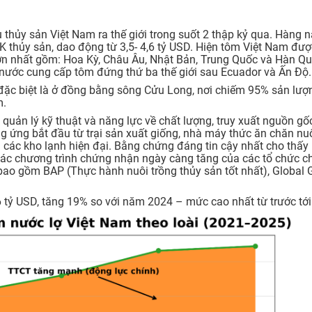
 thủy sản Việt Nam ra thế giới trong suốt 2 thập kỷ qua. Hàng 
 thủy sản, dao động từ 3,5- 4,6 tỷ USD. Hiện tôm Việt Nam đượ
lớn nhất gồm: Hoa Kỳ, Châu Âu, Nhật Bản, Trung Quốc và Hàn Qu
nước cung cấp tôm đứng thứ ba thế giới sau Ecuador và Ấn Độ.
, đặc biệt là ở đồng bằng sông Cửu Long, nơi chiếm 95% sản lư
m.
quản lý kỹ thuật và năng lực về chất lượng, truy xuất nguồn gố
g ứng bắt đầu từ trại sản xuất giống, nhà máy thức ăn chăn nuôi
các kho lạnh hiện đại. Bằng chứng đáng tin cậy nhất cho thấy
các chương trình chứng nhận ngày càng tăng của các tổ chức 
 bao gồm BAP (Thực hành nuôi trồng thủy sản tốt nhất), Global 
tỷ USD, tăng 19% so với năm 2024 – mức cao nhất từ trước tới