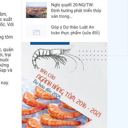
Nghị quyết 20-NQ/TW:
Định hướng phát triển thủy
năm,
sản trong...
c xuất
ốc. Với
Góp ý Dự thảo Luật An
toàn thực phẩm (sửa đổi)
ợng tôm
Thuế Mục 301 và bài toán
c, quản
thích ứng của tôm Việt tại
, trại
thị...
 nuôi
chứng
Nguồn cung giảm, giá cá
Gap và
rô phi Trung Quốc tiếp tục
tăng
 nay.
Xuất khẩu cá ngừ Việt
Nam sang Canada tăng
nhẹ, áp lực mới...
Xuất khẩu cá tra sang
CPTPP: Mở rộng cơ hội
cho hàng giá trị...