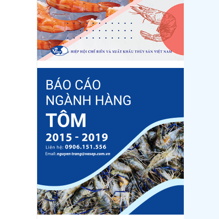
Trung Quốc tăng mạnh
nhập khẩu mực, trong khi
nguồn cung...
Điểm tin thủy sản thế giới
ngày 3/8/2026