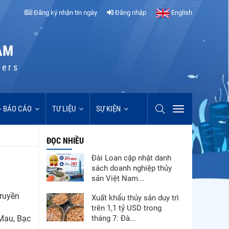
Đăng ký nhận tin ngày
Đăng nhập
English
AM
cers
 - BÁO CÁO
TƯ LIỆU
SỰ KIỆN
ĐỌC NHIỀU
Đài Loan cập nhật danh
sách doanh nghiệp thủy
sản Việt Nam...
truyền
Xuất khẩu thủy sản duy trì
trên 1,1 tỷ USD trong
 Mau, Bạc
tháng 7: Đà...