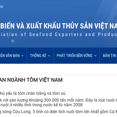
ịa
 BIẾN VÀ XUẤT KHẨU THỦY SẢN VIỆT N
iation of Seafood Exporters and Produ
IỆN VĂN BẢN
THỐNG KÊ
PHÁT TRIỂN BỀN VỮNG
BẢN TIN
AN NGÀNH TÔM VIỆT NAM
chủ yếu là tôm chân trắng và tôm sú.
i với sản lượng khoảng 300.000 tấn mỗi năm. Đây là loài nuôi 
nuôi ở nhiều tỉnh trong nước kể từ năm 2008.
g sông Cửu Long. 5 tỉnh có diện tích nuôi tôm lớn nhất gồm Cà