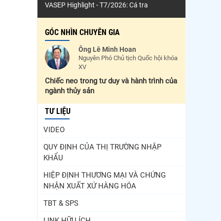
VASEP Highlight - T7/2026: Cá tra
GÓC NHÌN CHUYÊN GIA
Ông Lê Minh Hoan
Nguyên Phó Chủ tịch Quốc hội khóa
XV
Chiếc neo trong tư duy và hành trình của
ngành thủy sản
TƯ LIỆU
VIDEO
QUY ĐỊNH CỦA THỊ TRƯỜNG NHẬP
KHẨU
HIỆP ĐỊNH THƯƠNG MẠI VÀ CHỨNG
NHẬN XUẤT XỨ HÀNG HÓA
TBT & SPS
LINK HỮU ÍCH