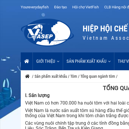
Youreverydayfish
Đào tạo
Hội chợ VietFish
CLB Hàng nội đ
HIỆP HỘI CHẾ
Vietnam Assoc
GIỚI THIỆU
SẢN PHẨM XUẤT KHẨU
THƯ V
/
Sản phẩm xuất khẩu
/
Tôm
/
Tổng quan ngành tôm
/
TỔNG QU
I. Sản lượng
Việt Nam có hơn 700.000 ha nuôi tôm với hai loài 
Việt Nam là nước sản xuất tôm sú hàng đầu thế giớ
thống của Việt Nam trong khi tôm chân trắng được 
Các vùng nuôi chính tập trung ở các tỉnh đồng bằn
Liêu, Sóc Trăng, Bến Tre và Kiên Giang.