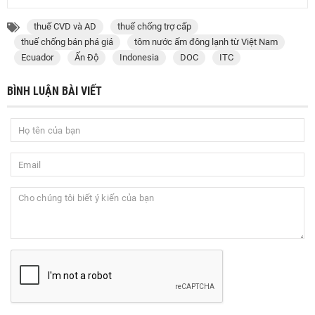
thuế CVD và AD
thuế chống trợ cấp
thuế chống bán phá giá
tôm nước ấm đông lạnh từ Việt Nam
Ecuador
Ấn Độ
Indonesia
DOC
ITC
BÌNH LUẬN BÀI VIẾT