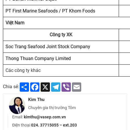
PT First Marine Seafoods / PT Khom Foods
Việt Nam
Công ty XK
Soc Trang Seafood Joint Stock Company
Thong Thuan Company Limited
Các công ty khác
Share
Facebook
X
Telegram
Viber
Email
Chia sẻ:
Kim Thu
Chuyên gia thị trường Tôm
Email:
kimthu@vasep.com.vn
Điện thoại
024. 37715055 – ext.203