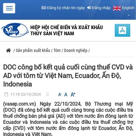
Đăng ký nhận tin ngày
Đăng nhập
English
HIỆP HỘI CHẾ BIẾN VÀ XUẤT KHẨU
THỦY SẢN VIỆT NAM
/
Sản phẩm xuất khẩu
/
Tôm
/
Doanh nghiệp
/
DOC công bố kết quả cuối cùng thuế CVD và
AD với tôm từ Việt Nam, Ecuador, Ấn Độ,
Indonesia
11:18 23/10/2024
(vasep.com.vn) Ngày 22/10/2024, Bộ Thương mại Mỹ
(DOC) đã công bố kết quả cuối cùng trong các cuộc điều tra
thuế chống bán phá giá (AD) với tôm nước ấm đông lạnh từ
Ecuador và Indonesia và các cuộc điều tra thuế chống trợ
cấp (CVD) với tôm nước ấm đông lạnh từ Ecuador, Ấn Độ,
Indonesia và Việt Nam.