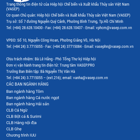
Trang thông tin điện tử của Hiệp hội Chế biến và Xuất khẩu Thủy sản Việt Nam
(VASEP)
Thị trường EU
Cơ quan Chủ quản: Hiệp hội Chế biến và Xuất khẩu Thủy sản Việt Nam (VASEP)
Trụ sở: Số 7 đường Nguyễn Quý Cảnh, Phường Bình Trưng, Tp.Hồ Chí Minh
Thị trường Indonesia
Tel: (+84) 28.628.10430 - Fax: (+84) 28.628.10437 - Email: vphcm@vasep.com.vn
Thị trường Mexico
VPĐD: Số 10, Nguyễn Công Hoan, Phường Giảng Võ, Hà Nội
Thị trường Mỹ
Tel: (+84 24) 3.7715055 - Fax: (+84 24) 37715084 - Email: vasephn@vasep.com.vn
Thị trường Nga
Chịu trách nhiệm: Bà Lê Hằng - Phó Tổng Thư ký Hiệp hội
Đơn vị vận hành trang tin điện tử: Trung tâm VASEP.PRO
Thị trường Hàn Quốc
Trưởng Ban Biên tập: Bà Nguyễn Thị Vân Hà
Tel: (+84 24) 3.7715055 – (ext.216); email: vanha@vasep.com.vn
Thị trường Nhật Bản
CÁC BAN NGÀNH HÀNG
Ban ngành hàng Tôm
Thị trường Thái Lan
Ban ngành hàng Cá nước ngọt
Thị trường Trung Quốc
Ban ngành hàng Hải sản
CLB Cá Ngừ
Thị trường Philippines
CLB Bột cá & Surimi
CLB Hàng nội địa
Thị trường Tây Ban Nha
CLB Ghẹ
Chương trình IUU
Thị trường thủy sản khác