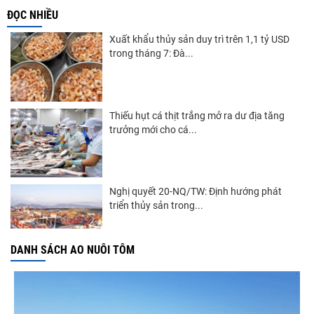
ĐỌC NHIỀU
Xuất khẩu thủy sản duy trì trên 1,1 tỷ USD
trong tháng 7: Đà...
Thiếu hụt cá thịt trắng mở ra dư địa tăng
trưởng mới cho cá...
Nghị quyết 20-NQ/TW: Định hướng phát
triển thủy sản trong...
DANH SÁCH AO NUÔI TÔM
Góp ý Dự thảo Luật An toàn thực phẩm
(sửa đổi)