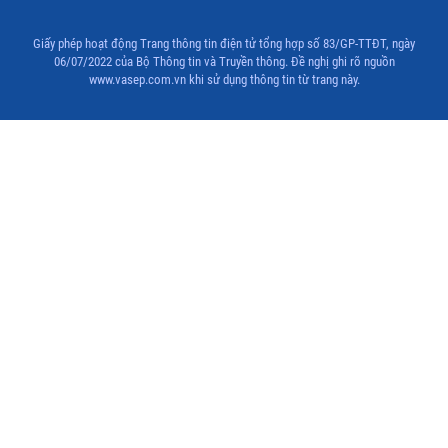
Thị trường thủy sản thế giới
Giấy phép hoạt động Trang thông tin điện tử tổng hợp số 83/GP-TTĐT, ngày
06/07/2022 của Bộ Thông tin và Truyền thông. Đề nghị ghi rõ nguồn
www.vasep.com.vn khi sử dụng thông tin từ trang này.