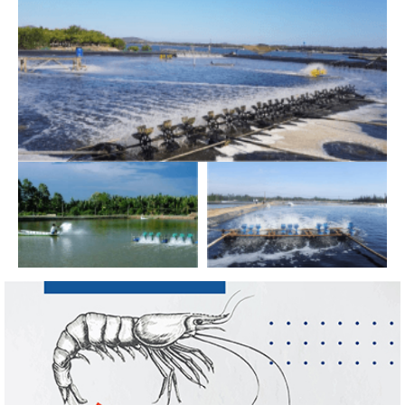
Nguồn cung giảm, giá cá rô phi Trung Quốc
tiếp tục tăng
Thuế Mục 301 và bài toán thích ứng của
tôm Việt tại thị...
VASEP chào đón Công ty Cổ phần Thương
mại Sim Ba gia nhập...
Nhập khẩu tôm của Mỹ phục hồi trong
tháng 5/2026