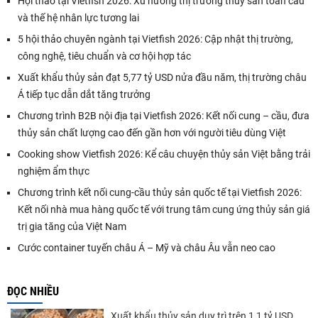
Hội thảo tại Vietfish 2026: Xu hướng thị trường thủy sản toàn cầu
và thế hệ nhân lực tương lai
5 hội thảo chuyên ngành tại Vietfish 2026: Cập nhật thị trường,
công nghệ, tiêu chuẩn và cơ hội hợp tác
Xuất khẩu thủy sản đạt 5,77 tỷ USD nửa đầu năm, thị trường châu
Á tiếp tục dẫn dắt tăng trưởng
Chương trình B2B nội địa tại Vietfish 2026: Kết nối cung – cầu, đưa
thủy sản chất lượng cao đến gần hơn với người tiêu dùng Việt
Cooking show Vietfish 2026: Kể câu chuyện thủy sản Việt bằng trải
nghiệm ẩm thực
Chương trình kết nối cung-cầu thủy sản quốc tế tại Vietfish 2026:
Kết nối nhà mua hàng quốc tế với trung tâm cung ứng thủy sản giá
trị gia tăng của Việt Nam
Cước container tuyến châu Á – Mỹ và châu Âu vẫn neo cao
ĐỌC NHIỀU
Xuất khẩu thủy sản duy trì trên 1,1 tỷ USD