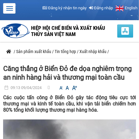
Đăng ký nhận tin ngày
Đăng nhập
English
HIỆP HỘI CHẾ BIẾN VÀ XUẤT KHẨU
THỦY SẢN VIỆT NAM
/
Sản phẩm xuất khẩu
/
Tin tổng hợp
/
Xuất nhập khẩu
/
Căng thẳng ở Biển Đỏ đe dọa nghiêm trọng
an ninh hàng hải và thương mại toàn cầu
09:13 09/04/2024
Các cuộc tấn công ở Biển Đỏ gây tác động tiêu cực tới
thương mại và kinh tế toàn cầu, khi vận tải biển chiếm hơn
80% tổng khối lượng thương mại hàng hóa.