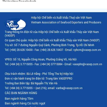
Thị trường Bangladesh
Thị trường Chile
Hiệp hội Chế biến và Xuất khẩu Thuỷ sản Việt Nam
Thị trường Canada
Vietnam Association of Seafood Exporters and Producers
Thị trường Ecuador
Trang thông tin điện tử của Hiệp hội Chế biến và Xuất khẩu Thủy sản Việt Nam
(VASEP)
Thị trường EU
Cơ quan Chủ quản: Hiệp hội Chế biến và Xuất khẩu Thủy sản Việt Nam (VASEP)
Trụ sở: Số 7 đường Nguyễn Quý Cảnh, Phường Bình Trưng, Tp.Hồ Chí Minh
Thị trường Indonesia
Tel: (+84) 28.628.10430 - Fax: (+84) 28.628.10437 - Email: vphcm@vasep.com.vn
Thị trường Mexico
VPĐD: Số 10, Nguyễn Công Hoan, Phường Giảng Võ, Hà Nội
Thị trường Mỹ
Tel: (+84 24) 3.7715055 - Fax: (+84 24) 37715084 - Email: vasephn@vasep.com.vn
Thị trường Nga
Chịu trách nhiệm: Bà Lê Hằng - Phó Tổng Thư ký Hiệp hội
Đơn vị vận hành trang tin điện tử: Trung tâm VASEP.PRO
Thị trường Hàn Quốc
Trưởng Ban Biên tập: Bà Nguyễn Thị Vân Hà
Tel: (+84 24) 3.7715055 – (ext.216); email: vanha@vasep.com.vn
Thị trường Nhật Bản
CÁC BAN NGÀNH HÀNG
Ban ngành hàng Tôm
Thị trường Thái Lan
Ban ngành hàng Cá nước ngọt