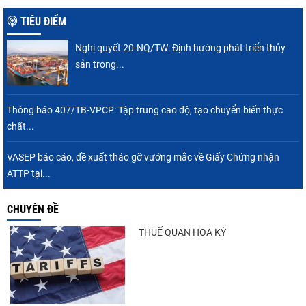
tiếp tục tăng
TIÊU ĐIỂM
Nghị quyết 20-NQ/TW: Định hướng phát triển thủy
Điểm tin thủy sản thế giới ngày 3/8/2026
sản trong...
Thông báo 407/TB-VPCP: Tập trung cao độ, tạo chuyển biến thực
chất...
Trung Quốc tăng mạnh nhập khẩu mực,
trong khi nguồn cung...
VASEP báo cáo, đề xuất tháo gỡ vướng mắc về Giấy Chứng nhận
ATTP tại...
CHUYÊN ĐỀ
Thông báo 407/TB-VPCP: Tập trung cao độ,
tạo chuyển biến...
THUẾ QUAN HOA KỲ
Còn chưa đầy 3 tuần đến Vietfish 2026: Sẵn
sàng cho chuỗi...