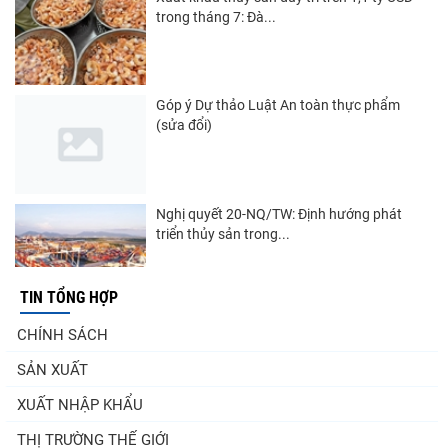
trong tháng 7: Đà...
Góp ý Dự thảo Luật An toàn thực phẩm
(sửa đổi)
Nghị quyết 20-NQ/TW: Định hướng phát
triển thủy sản trong...
TIN TỔNG HỢP
Thuế Mục 301 và bài toán thích ứng của
CHÍNH SÁCH
tôm Việt tại thị...
SẢN XUẤT
XUẤT NHẬP KHẨU
Nguồn cung giảm, giá cá rô phi Trung Quốc
THỊ TRƯỜNG THẾ GIỚI