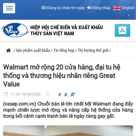
Đăng ký nhận tin ngày
Đăng nhập
English
HIỆP HỘI CHẾ BIẾN VÀ XUẤT KHẨU
THỦY SẢN VIỆT NAM
/
Sản phẩm xuất khẩu
/
Tin tổng hợp
/
Thị trường thế giới
/
Walmart mở rộng 20 cửa hàng, đại tu hệ
thống và thương hiệu nhãn riêng Great
Value
11:10 14/05/2026
(vasep.com.vn) Chuỗi bán lẻ lớn nhất Mỹ Walmart đang đẩy
mạnh chiến lược mở rộng và nâng cấp hệ thống cửa hàng
trong bối cảnh cạnh tranh bán lẻ ngày càng gay gắt.