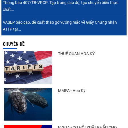
Thông báo 407/TB-VPCP: Tập trung cao độ, tạo chuyển biến thực
chất...
Điểm tin thủy sản thế giới ngày 3/8/2026
VASEP báo cáo, đề xuất tháo gỡ vướng mắc về Giấy Chứng nhận
ATTP tại...
CHUYÊN ĐỀ
Trung Quốc tăng mạnh nhập khẩu mực,
trong khi nguồn cung...
THUẾ QUAN HOA KỲ
Thông báo 407/TB-VPCP: Tập trung cao độ,
tạo chuyển biến...
MMPA - Hoa Kỳ
Xuất khẩu cá ngừ Việt Nam sang Canada
tăng nhẹ, áp lực mới...
EVFTA - CƠ HỘI XUẤT KHẨU CHO