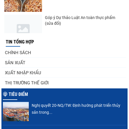
Góp ý Dự thảo Luật An toàn thực phẩm
(sửa đổi)
TIN TỔNG HỢP
Nghị quyết 20-NQ/TW: Định hướng phát
CHÍNH SÁCH
triển thủy sản trong...
SẢN XUẤT
XUẤT NHẬP KHẨU
Thuế Mục 301 và bài toán thích ứng của
THỊ TRƯỜNG THẾ GIỚI
tôm Việt tại thị...
TIÊU ĐIỂM
Nghị quyết 20-NQ/TW: Định hướng phát triển thủy
Nguồn cung giảm, giá cá rô phi Trung Quốc
sản trong...
tiếp tục tăng