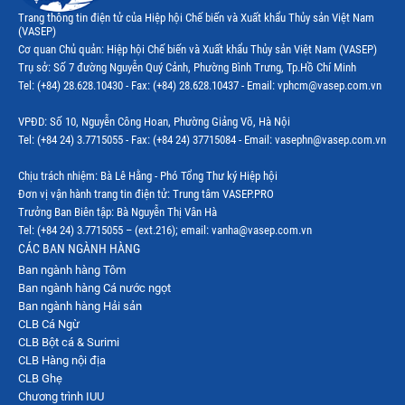
Thị trường Ecuador
Trang thông tin điện tử của Hiệp hội Chế biến và Xuất khẩu Thủy sản Việt Nam
(VASEP)
Thị trường EU
Cơ quan Chủ quản: Hiệp hội Chế biến và Xuất khẩu Thủy sản Việt Nam (VASEP)
Trụ sở: Số 7 đường Nguyễn Quý Cảnh, Phường Bình Trưng, Tp.Hồ Chí Minh
Thị trường Indonesia
Tel: (+84) 28.628.10430 - Fax: (+84) 28.628.10437 - Email: vphcm@vasep.com.vn
Thị trường Mexico
VPĐD: Số 10, Nguyễn Công Hoan, Phường Giảng Võ, Hà Nội
Thị trường Mỹ
Tel: (+84 24) 3.7715055 - Fax: (+84 24) 37715084 - Email: vasephn@vasep.com.vn
Thị trường Nga
Chịu trách nhiệm: Bà Lê Hằng - Phó Tổng Thư ký Hiệp hội
Đơn vị vận hành trang tin điện tử: Trung tâm VASEP.PRO
Thị trường Hàn Quốc
Trưởng Ban Biên tập: Bà Nguyễn Thị Vân Hà
Tel: (+84 24) 3.7715055 – (ext.216); email: vanha@vasep.com.vn
Thị trường Nhật Bản
CÁC BAN NGÀNH HÀNG
Ban ngành hàng Tôm
Thị trường Thái Lan
Ban ngành hàng Cá nước ngọt
Thị trường Trung Quốc
Ban ngành hàng Hải sản
CLB Cá Ngừ
Thị trường Philippines
CLB Bột cá & Surimi
CLB Hàng nội địa
Thị trường Tây Ban Nha
CLB Ghẹ
Chương trình IUU
Thị trường thủy sản khác