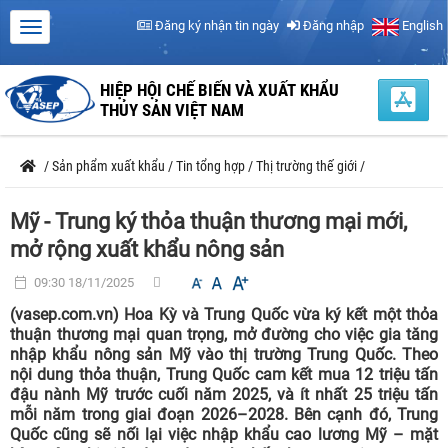
Đăng ký nhận tin ngày
Đăng nhập
English
HIỆP HỘI CHẾ BIẾN VÀ XUẤT KHẨU
THỦY SẢN VIỆT NAM
/
Sản phẩm xuất khẩu
/
Tin tổng hợp
/
Thị trường thế giới
/
Mỹ - Trung ký thỏa thuận thương mại mới,
mở rộng xuất khẩu nông sản
09:30 18/11/2025
(vasep.com.vn) Hoa Kỳ và Trung Quốc vừa ký kết một thỏa
thuận thương mại quan trọng, mở đường cho việc gia tăng
nhập khẩu nông sản Mỹ vào thị trường Trung Quốc. Theo
nội dung thỏa thuận, Trung Quốc cam kết mua 12 triệu tấn
đậu nành Mỹ trước cuối năm 2025, và ít nhất 25 triệu tấn
mỗi năm trong giai đoạn 2026–2028. Bên cạnh đó, Trung
Quốc cũng sẽ nối lại việc nhập khẩu cao lương Mỹ – mặt