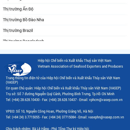
Thị trường Ấn Độ
Thị trường Bồ Đào Nha
Thị trường Brazil
Thị trường Bangladesh
Thị trường Chile
Hiệp hội Chế biến và Xuất khẩu Thuỷ sản Việt Nam
Thị trường Canada
Vietnam Association of Seafood Exporters and Producers
Thị trường Ecuador
Trang thông tin điện tử của Hiệp hội Chế biến và Xuất khẩu Thủy sản Việt Nam
(VASEP)
Thị trường EU
Cơ quan Chủ quản: Hiệp hội Chế biến và Xuất khẩu Thủy sản Việt Nam (VASEP)
Trụ sở: Số 7 đường Nguyễn Quý Cảnh, Phường Bình Trưng, Tp.Hồ Chí Minh
Thị trường Indonesia
Tel: (+84) 28.628.10430 - Fax: (+84) 28.628.10437 - Email: vphcm@vasep.com.vn
Thị trường Mexico
VPĐD: Số 10, Nguyễn Công Hoan, Phường Giảng Võ, Hà Nội
Thị trường Mỹ
Tel: (+84 24) 3.7715055 - Fax: (+84 24) 37715084 - Email: vasephn@vasep.com.vn
Thị trường Nga
Chịu trách nhiệm: Bà Lê Hằng - Phó Tổng Thư ký Hiệp hội