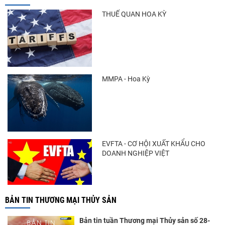
tháng 5/2026
THUẾ QUAN HOA KỲ
Trung Quốc tăng mạnh nhập khẩu mực,
trong khi nguồn cung...
MMPA - Hoa Kỳ
Điểm tin thủy sản thế giới ngày 3/8/2026
EVFTA - CƠ HỘI XUẤT KHẨU CHO
DOANH NGHIỆP VIỆT
BẢN TIN THƯƠNG MẠI THỦY SẢN
Bản tin tuần Thương mại Thủy sản số 28-