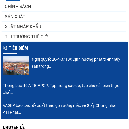
Góp ý Dự thảo Luật An toàn thực phẩm
CHÍNH SÁCH
(sửa đổi)
SẢN XUẤT
XUẤT NHẬP KHẨU
Thuế Mục 301 và bài toán thích ứng của
THỊ TRƯỜNG THẾ GIỚI
tôm Việt tại thị...
TIÊU ĐIỂM
Nghị quyết 20-NQ/TW: Định hướng phát triển thủy
VASEP chào đón Công ty Cổ phần Thương
sản trong...
mại Sim Ba gia nhập...
Thông báo 407/TB-VPCP: Tập trung cao độ, tạo chuyển biến thực
chất...
Nguồn cung giảm, giá cá rô phi Trung Quốc
tiếp tục tăng
VASEP báo cáo, đề xuất tháo gỡ vướng mắc về Giấy Chứng nhận
ATTP tại...
CHUYÊN ĐỀ
Nhập khẩu tôm của Mỹ phục hồi trong