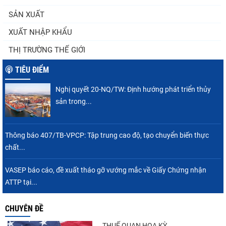
(sửa đổi)
SẢN XUẤT
XUẤT NHẬP KHẨU
Thuế Mục 301 và bài toán thích ứng của
THỊ TRƯỜNG THẾ GIỚI
tôm Việt tại thị...
TIÊU ĐIỂM
Nghị quyết 20-NQ/TW: Định hướng phát triển thủy
Nguồn cung giảm, giá cá rô phi Trung Quốc
sản trong...
tiếp tục tăng
Thông báo 407/TB-VPCP: Tập trung cao độ, tạo chuyển biến thực
chất...
VASEP chào đón Công ty Cổ phần Thương
mại Sim Ba gia nhập...
VASEP báo cáo, đề xuất tháo gỡ vướng mắc về Giấy Chứng nhận
ATTP tại...
CHUYÊN ĐỀ
Nhập khẩu tôm của Mỹ phục hồi trong
tháng 5/2026
THUẾ QUAN HOA KỲ