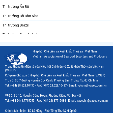
Thị trường Ấn Độ
Thị trường Bồ Đào Nha
Thị trường Brazil
Thị trường Bangladesh
Thị trường Chile
Hiệp hội Chế biến và Xuất khẩu Thuỷ sản Việt Nam
Thị trường Canada
Vietnam Association of Seafood Exporters and Producers
Thị trường Ecuador
Trang thông tin điện tử của Hiệp hội Chế biến và Xuất khẩu Thủy sản Việt Nam
(VASEP)
Thị trường EU
Cơ quan Chủ quản: Hiệp hội Chế biến và Xuất khẩu Thủy sản Việt Nam (VASEP)
Trụ sở: Số 7 đường Nguyễn Quý Cảnh, Phường Bình Trưng, Tp.Hồ Chí Minh
Thị trường Indonesia
Tel: (+84) 28.628.10430 - Fax: (+84) 28.628.10437 - Email: vphcm@vasep.com.vn
Thị trường Mexico
VPĐD: Số 10, Nguyễn Công Hoan, Phường Giảng Võ, Hà Nội
Thị trường Mỹ
Tel: (+84 24) 3.7715055 - Fax: (+84 24) 37715084 - Email: vasephn@vasep.com.vn
Thị trường Nga
Chịu trách nhiệm: Bà Lê Hằng - Phó Tổng Thư ký Hiệp hội