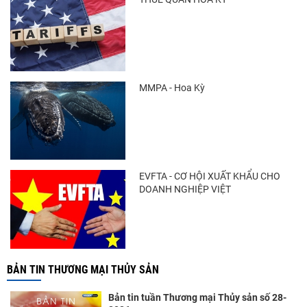
Trung Quốc tăng mạnh nhập khẩu mực,
trong khi nguồn cung...
MMPA - Hoa Kỳ
Điểm tin thủy sản thế giới ngày 3/8/2026
EVFTA - CƠ HỘI XUẤT KHẨU CHO
DOANH NGHIỆP VIỆT
BẢN TIN THƯƠNG MẠI THỦY SẢN
Bản tin tuần Thương mại Thủy sản số 28-