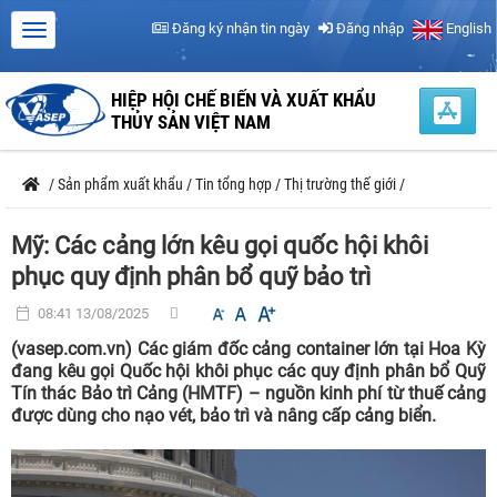
Đăng ký nhận tin ngày
Đăng nhập
English
HIỆP HỘI CHẾ BIẾN VÀ XUẤT KHẨU
THỦY SẢN VIỆT NAM
/
Sản phẩm xuất khẩu
/
Tin tổng hợp
/
Thị trường thế giới
/
Mỹ: Các cảng lớn kêu gọi quốc hội khôi
phục quy định phân bổ quỹ bảo trì
08:41 13/08/2025
(vasep.com.vn) Các giám đốc cảng container lớn tại Hoa Kỳ
đang kêu gọi Quốc hội khôi phục các quy định phân bổ Quỹ
Tín thác Bảo trì Cảng (HMTF) – nguồn kinh phí từ thuế cảng
được dùng cho nạo vét, bảo trì và nâng cấp cảng biển.