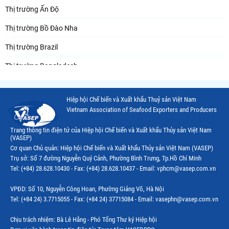
Thị trường Ấn Độ
Thị trường Bồ Đào Nha
Thị trường Brazil
Thị trường Bangladesh
Thị trường Chile
Hiệp hội Chế biến và Xuất khẩu Thuỷ sản Việt Nam
Thị trường Canada
Vietnam Association of Seafood Exporters and Producers
Thị trường Ecuador
Trang thông tin điện tử của Hiệp hội Chế biến và Xuất khẩu Thủy sản Việt Nam
(VASEP)
Thị trường EU
Cơ quan Chủ quản: Hiệp hội Chế biến và Xuất khẩu Thủy sản Việt Nam (VASEP)
Trụ sở: Số 7 đường Nguyễn Quý Cảnh, Phường Bình Trưng, Tp.Hồ Chí Minh
Thị trường Indonesia
Tel: (+84) 28.628.10430 - Fax: (+84) 28.628.10437 - Email: vphcm@vasep.com.vn
Thị trường Mexico
VPĐD: Số 10, Nguyễn Công Hoan, Phường Giảng Võ, Hà Nội
Thị trường Mỹ
Tel: (+84 24) 3.7715055 - Fax: (+84 24) 37715084 - Email: vasephn@vasep.com.vn
Thị trường Nga
Chịu trách nhiệm: Bà Lê Hằng - Phó Tổng Thư ký Hiệp hội