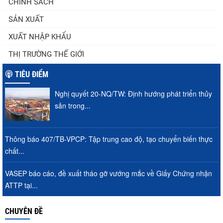
CHÍNH SÁCH
(sửa đổi)
SẢN XUẤT
XUẤT NHẬP KHẨU
Thuế Mục 301 và bài toán thích ứng của
THỊ TRƯỜNG THẾ GIỚI
tôm Việt tại thị...
TIÊU ĐIỂM
Nghị quyết 20-NQ/TW: Định hướng phát triển thủy
Xuất khẩu cá tra sang CPTPP: Mở rộng cơ
sản trong...
hội cho hàng giá trị...
Thông báo 407/TB-VPCP: Tập trung cao độ, tạo chuyển biến thực
chất...
Nguồn cung giảm, giá cá rô phi Trung
Quốc tiếp tục tăng
VASEP báo cáo, đề xuất tháo gỡ vướng mắc về Giấy Chứng nhận
ATTP tại...
Xuất khẩu cá ngừ Việt Nam sang Canada
CHUYÊN ĐỀ
tăng nhẹ, áp lực mới...