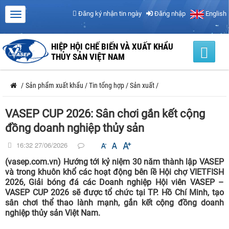
Đăng ký nhận tin ngày
Đăng nhập
English
HIỆP HỘI CHẾ BIẾN VÀ XUẤT KHẨU
THỦY SẢN VIỆT NAM
/
Sản phẩm xuất khẩu
/
Tin tổng hợp
/
Sản xuất
/
VASEP CUP 2026: Sân chơi gắn kết cộng
đồng doanh nghiệp thủy sản
16:32 27/06/2026
(vasep.com.vn) Hướng tới kỷ niệm 30 năm thành lập VASEP
và trong khuôn khổ các hoạt động bên lề Hội chợ VIETFISH
2026, Giải bóng đá các Doanh nghiệp Hội viên VASEP –
VASEP CUP 2026 sẽ được tổ chức tại TP. Hồ Chí Minh, tạo
sân chơi thể thao lành mạnh, gắn kết cộng đồng doanh
nghiệp thủy sản Việt Nam.