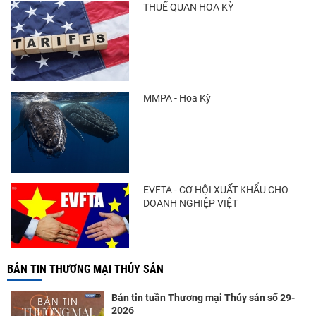
THUẾ QUAN HOA KỲ
Trung Quốc tăng mạnh nhập khẩu mực,
trong khi nguồn cung...
MMPA - Hoa Kỳ
Điểm tin thủy sản thế giới ngày 3/8/2026
EVFTA - CƠ HỘI XUẤT KHẨU CHO
DOANH NGHIỆP VIỆT
BẢN TIN THƯƠNG MẠI THỦY SẢN
Bản tin tuần Thương mại Thủy sản số 29-
2026