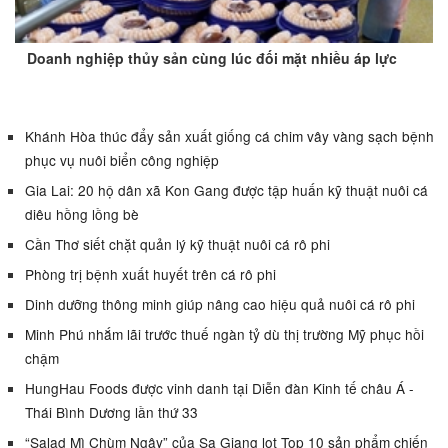
Doanh nghiệp thủy sản cùng lúc đối mặt nhiều áp lực
Khánh Hòa thúc đẩy sản xuất giống cá chim vây vàng sạch bệnh
phục vụ nuôi biển công nghiệp
Gia Lai: 20 hộ dân xã Kon Gang được tập huấn kỹ thuật nuôi cá
diêu hồng lồng bè
Cần Thơ siết chặt quản lý kỹ thuật nuôi cá rô phi
Phòng trị bệnh xuất huyết trên cá rô phi
Dinh dưỡng thông minh giúp nâng cao hiệu quả nuôi cá rô phi
Minh Phú nhắm lãi trước thuế ngàn tỷ dù thị trường Mỹ phục hồi
chậm
HungHau Foods được vinh danh tại Diễn đàn Kinh tế châu Á -
Thái Bình Dương lần thứ 33
“Salad Mì Chùm Ngây” của Sa Giang lọt Top 10 sản phẩm chiến