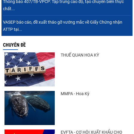
Thông báo 407/TB-VPCP: Tập trung cao độ, tạo chuyển biến thực
chất...
Điểm tin thủy sản thế giới ngày 3/8/2026
VASEP báo cáo, đề xuất tháo gỡ vướng mắc về Giấy Chứng nhận
ATTP tại...
CHUYÊN ĐỀ
Trung Quốc tăng mạnh nhập khẩu mực,
trong khi nguồn cung...
THUẾ QUAN HOA KỲ
Xuất khẩu cá ngừ Việt Nam sang Canada
tăng nhẹ, áp lực mới...
MMPA - Hoa Kỳ
Thông báo 407/TB-VPCP: Tập trung cao độ,
tạo chuyển biến...
EVFTA - CƠ HỘI XUẤT KHẨU CHO