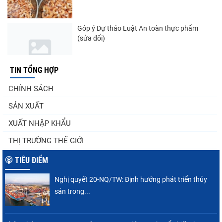
Góp ý Dự thảo Luật An toàn thực phẩm
(sửa đổi)
TIN TỔNG HỢP
Nghị quyết 20-NQ/TW: Định hướng phát
CHÍNH SÁCH
triển thủy sản trong...
SẢN XUẤT
XUẤT NHẬP KHẨU
Thuế Mục 301 và bài toán thích ứng của
THỊ TRƯỜNG THẾ GIỚI
tôm Việt tại thị...
TIÊU ĐIỂM
Nghị quyết 20-NQ/TW: Định hướng phát triển thủy
Nguồn cung giảm, giá cá rô phi Trung Quốc
sản trong...
tiếp tục tăng