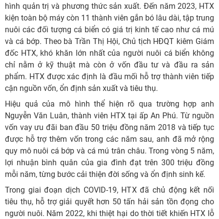
hình quản trị và phương thức sản xuất. Đến năm 2023, HTX
kiện toàn bộ máy còn 11 thành viên gắn bó lâu dài, tập trung
nuôi các đối tượng cá biển có giá trị kinh tế cao như cá mú
và cá bớp. Theo bà Trần Thị Hội, Chủ tịch HĐQT kiêm Giám
đốc HTX, khó khăn lớn nhất của người nuôi cá biển không
chỉ nằm ở kỹ thuật mà còn ở vốn đầu tư và đầu ra sản
phẩm. HTX được xác định là đầu mối hỗ trợ thành viên tiếp
cận nguồn vốn, ổn định sản xuất và tiêu thụ.
Hiệu quả của mô hình thể hiện rõ qua trường hợp anh
Nguyễn Văn Luân, thành viên HTX tại ấp An Phú. Từ nguồn
vốn vay ưu đãi ban đầu 50 triệu đồng năm 2018 và tiếp tục
được hỗ trợ thêm vốn trong các năm sau, anh đã mở rộng
quy mô nuôi cá bớp và cá mú trân châu. Trong vòng 5 năm,
lợi nhuận bình quân của gia đình đạt trên 300 triệu đồng
mỗi năm, từng bước cải thiện đời sống và ổn định sinh kế.
Trong giai đoạn dịch COVID-19, HTX đã chủ động kết nối
tiêu thụ, hỗ trợ giải quyết hơn 50 tấn hải sản tồn đọng cho
người nuôi. Năm 2022, khi thiệt hại do thời tiết khiến HTX lỗ