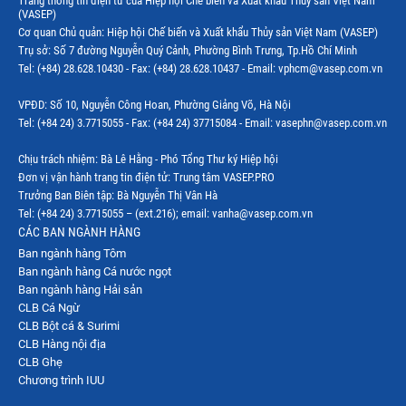
Trang thông tin điện tử của Hiệp hội Chế biến và Xuất khẩu Thủy sản Việt Nam
(VASEP)
Thị trường EU
Cơ quan Chủ quản: Hiệp hội Chế biến và Xuất khẩu Thủy sản Việt Nam (VASEP)
Trụ sở: Số 7 đường Nguyễn Quý Cảnh, Phường Bình Trưng, Tp.Hồ Chí Minh
Thị trường Indonesia
Tel: (+84) 28.628.10430 - Fax: (+84) 28.628.10437 - Email: vphcm@vasep.com.vn
Thị trường Mexico
VPĐD: Số 10, Nguyễn Công Hoan, Phường Giảng Võ, Hà Nội
Thị trường Mỹ
Tel: (+84 24) 3.7715055 - Fax: (+84 24) 37715084 - Email: vasephn@vasep.com.vn
Thị trường Nga
Chịu trách nhiệm: Bà Lê Hằng - Phó Tổng Thư ký Hiệp hội
Đơn vị vận hành trang tin điện tử: Trung tâm VASEP.PRO
Thị trường Hàn Quốc
Trưởng Ban Biên tập: Bà Nguyễn Thị Vân Hà
Tel: (+84 24) 3.7715055 – (ext.216); email: vanha@vasep.com.vn
Thị trường Nhật Bản
CÁC BAN NGÀNH HÀNG
Ban ngành hàng Tôm
Thị trường Thái Lan
Ban ngành hàng Cá nước ngọt
Thị trường Trung Quốc
Ban ngành hàng Hải sản
CLB Cá Ngừ
Thị trường Philippines
CLB Bột cá & Surimi
CLB Hàng nội địa
Thị trường Tây Ban Nha
CLB Ghẹ
Chương trình IUU
Thị trường thủy sản khác