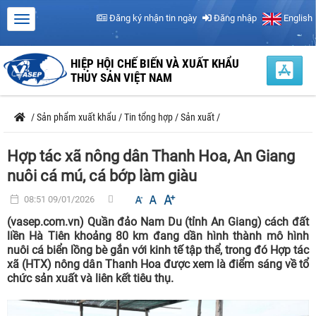
Đăng ký nhận tin ngày
Đăng nhập
English
HIỆP HỘI CHẾ BIẾN VÀ XUẤT KHẨU
THỦY SẢN VIỆT NAM
/
Sản phẩm xuất khẩu
/
Tin tổng hợp
/
Sản xuất
/
Hợp tác xã nông dân Thanh Hoa, An Giang
nuôi cá mú, cá bớp làm giàu
08:51 09/01/2026
(vasep.com.vn) Quần đảo Nam Du (tỉnh An Giang) cách đất
liền Hà Tiên khoảng 80 km đang dần hình thành mô hình
nuôi cá biển lồng bè gắn với kinh tế tập thể, trong đó Hợp tác
xã (HTX) nông dân Thanh Hoa được xem là điểm sáng về tổ
chức sản xuất và liên kết tiêu thụ.