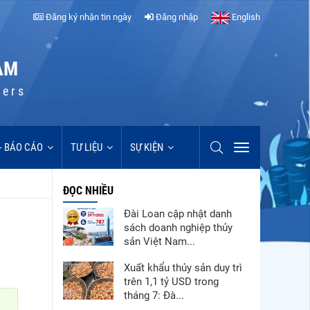
Đăng ký nhận tin ngày
Đăng nhập
English
AM
cers
 - BÁO CÁO
TƯ LIỆU
SỰ KIỆN
ĐỌC NHIỀU
Đài Loan cập nhật danh
sách doanh nghiệp thủy
sản Việt Nam...
Xuất khẩu thủy sản duy trì
trên 1,1 tỷ USD trong
tháng 7: Đà...