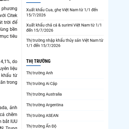
ịa phương
Xuất khẩu Cua, ghẹ Việt Nam từ 1/1 đến
15/7/2026
với Citek
t trời để
Xuất khẩu chả cá & surimi Việt Nam từ 1/1
dùng bền
đến 15/7/2026
 mục tiêu
Thị trường nhập khẩu thủy sản Việt Nam từ
1/1 đến 15/7/2026
THỊ TRƯỜNG
 4,1%, do
uyên liệu
Thị trường Anh
 khẩu từ
 ăn trong
Thị trường Ai Cập
Thị trường Australia
Thị trường Argentina
ada, ảnh
 cá chẽm
Thị trường ASEAN
h bắt IUU
Thị trường Ấn Độ
Mỹ, Trung