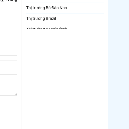
Thị trường Bồ Đào Nha
Thị trường Brazil
Thị trường Bangladesh
Thị trường Chile
Thị trường Canada
Thị trường Ecuador
Thị trường EU
Thị trường Indonesia
Thị trường Mexico
Thị trường Mỹ
Thị trường Nga
Thị trường Hàn Quốc