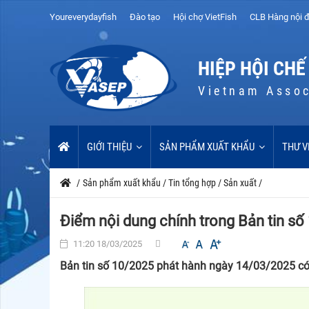
Youreverydayfish
Đào tạo
Hội chợ VietFish
CLB Hàng nội đ
HIỆP HỘI CHẾ
Vietnam Assoc
GIỚI THIỆU
SẢN PHẨM XUẤT KHẨU
THƯ V
/
Sản phẩm xuất khẩu
/
Tin tổng hợp
/
Sản xuất
/
Điểm nội dung chính trong Bản tin s
11:20 18/03/2025
Bản tin số 10/2025 phát hành ngày 14/03/2025 có