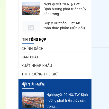
Nghị quyết 20-NQ/TW:
Định hướng phát triển thủy
sản trong...
Góp ý Dự thảo Luật An
toàn thực phẩm (sửa đổi)
Thuế Mục 301 và bài toán
TIN TỔNG HỢP
thích ứng của tôm Việt tại
CHÍNH SÁCH
thị...
SẢN XUẤT
Xuất khẩu cá tra sang
CPTPP: Mở rộng cơ hội
XUẤT NHẬP KHẨU
cho hàng giá trị...
THỊ TRƯỜNG THẾ GIỚI
Xuất khẩu cá ngừ Việt
Nam sang Canada tăng
TIÊU ĐIỂM
nhẹ, áp lực mới...
Nghị quyết 20-NQ/TW: Định
Nguồn cung giảm, giá cá
hướng phát triển thủy sản
rô phi Trung Quốc tiếp tục
tăng
trong...