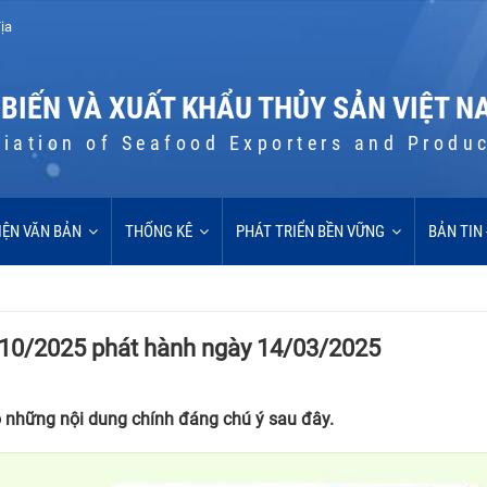
ịa
 BIẾN VÀ XUẤT KHẨU THỦY SẢN VIỆT N
iation of Seafood Exporters and Produ
IỆN VĂN BẢN
THỐNG KÊ
PHÁT TRIỂN BỀN VỮNG
BẢN TIN
ố 10/2025 phát hành ngày 14/03/2025
 những nội dung chính đáng chú ý sau đây.