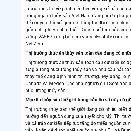
Trong mục tin về phát triển bền vững số bản tin 
trong ngành thủy sản Việt Nam đang hướng tới phát
để chuyển đổi số quản trị tổng thể theo tiêu chu
giảm chi phí và phát thải. Doanh số bán hải sản
vững. VASEP cũng hợp tác với VinFast để cung cấp
Net Zero.
Thị trường thức ăn thủy sản toàn cầu đang có nhữ
Thị trường thức ăn thủy sản toàn cầu dự kiến sẽ đ
sự gia tăng nuôi trồng thủy sản và nhu cầu hải sả
thay thế đang định hình thị trường. Mỹ đang lo 
Canada và Mexico. Các nhà nghiên cứu Scotland đa
nuôi trồng thủy sản.
Mục tin thủy sản thế giới trong bản tin số này có gì
Thị trường thủy sản thế giới đang có nhiều biến
hưởng đến nguồn cung cua tuyết cho Mỹ. Thị trư
và cá tráp dự kiến tiếp tục tăng do thiếu nguồn c
vẫn là vấn đề được nhiều quốc gia như Fiji và Bru