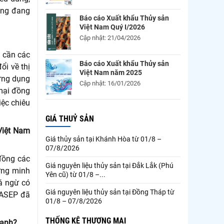
răng đang
Báo cáo Xuất khẩu Thủy sản
Việt Nam Quý I/2026
Cập nhật: 21/04/2026
a cần các
Báo cáo Xuất khẩu Thủy sản
ổi về thị
Việt Nam năm 2025
 ứng dụng
Cập nhật: 16/01/2026
 mại đồng
iệc chiêu
GIÁ THUỶ SẢN
Việt Nam
Giá thủy sản tại Khánh Hòa từ 01/8 –
07/8/2026
đồng các
Giá nguyên liệu thủy sản tại Đắk Lắk (Phú
ứng minh
Yên cũ) từ 01/8 –...
cá ngừ có
Giá nguyên liệu thủy sản tại Đồng Tháp từ
VASEP đã
01/8 – 07/8/2026
THỐNG KÊ THƯƠNG MẠI
xanh?