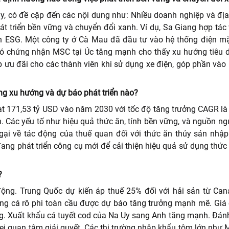
này, có đề cập đến các nội dung như: Nhiều doanh nghiệp và đ
 triển bền vững và chuyển đổi xanh. Ví dụ, Sa Giang hợp tác 
ẩn ESG. Một công ty ở Cà Mau đã đầu tư vào hệ thống điện mặ
 có chứng nhận MSC tại Úc tăng mạnh cho thấy xu hướng tiêu 
 ưu đãi cho các thành viên khi sử dụng xe điện, góp phần vào
ng xu hướng và dự báo phát triển nào?
ạt 171,53 tỷ USD vào năm 2030 với tốc độ tăng trưởng CAGR là
n. Các yếu tố như hiệu quả thức ăn, tính bền vững, và nguồn ng
ngại về tác động của thuế quan đối với thức ăn thủy sản nhập
ng phát triển công cụ mới để cải thiện hiệu quả sử dụng thức
?
 động. Trung Quốc dự kiến áp thuế 25% đối với hải sản từ Can
ờng cá rô phi toàn cầu được dự báo tăng trưởng mạnh mẽ. Giá
ung. Xuất khẩu cá tuyết cod của Na Uy sang Anh tăng mạnh. Đán
nei quan tâm giải quyết. Các thị trường nhập khẩu tôm lớn như 