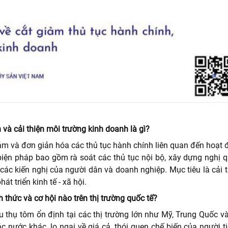
 và cải thiện môi trường kinh doanh là gì?
ảm và đơn giản hóa các thủ tục hành chính liên quan đến hoạt
biện pháp bao gồm rà soát các thủ tục nội bộ, xây dựng nghị 
i các kiến nghị của người dân và doanh nghiệp. Mục tiêu là cải 
t triển kinh tế - xã hội.
hức và cơ hội nào trên thị trường quốc tế?
thụ tôm ổn định tại các thị trường lớn như Mỹ, Trung Quốc v
c nước khác, lo ngại về giá cả, thói quen chế biến của người t