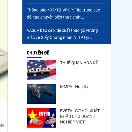
Trung Quốc tăng mạnh
Thông báo 407/TB-VPCP: Tập trung cao
nhập khẩu mực, trong khi
độ, tạo chuyển biến thực chất...
nguồn cung...
Còn chưa đầy 3 tuần đến
VASEP báo cáo, đề xuất tháo gỡ vướng
Vietfish 2026: Sẵn sàng
mắc về Giấy Chứng nhận ATTP tại...
cho chuỗi...
CHUYÊN ĐỀ
THUẾ QUAN HOA KỲ
MMPA - Hoa Kỳ
EVFTA - CƠ HỘI XUẤT
KHẨU CHO DOANH
NGHIỆP VIỆT