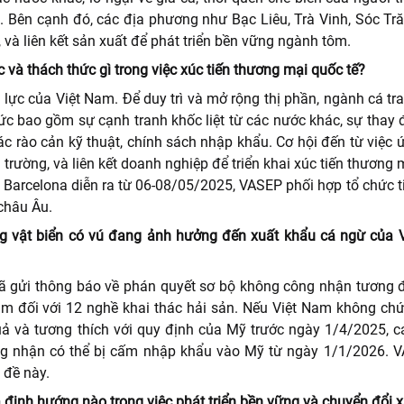
u. Bên cạnh đó, các địa phương như Bạc Liêu, Trà Vinh, Sóc T
và liên kết sản xuất để phát triển bền vững ngành tôm.
 và thách thức gì trong việc xúc tiến thương mại quốc tế?
lực của Việt Nam. Để duy trì và mở rộng thị phần, ngành cá tr
ức bao gồm sự cạnh tranh khốc liệt từ các nước khác, sự thay đ
c rào cản kỹ thuật, chính sách nhập khẩu. Cơ hội đến từ việc
 trường, và liên kết doanh nghiệp để triển khai xúc tiến thương
i Barcelona diễn ra từ 06-08/05/2025, VASEP phối hợp tổ chức t
châu Âu.
ng vật biển có vú đang ảnh hưởng đến xuất khẩu cá ngừ của 
ã gửi thông báo về phán quyết sơ bộ không công nhận tương 
Nam đối với 12 nghề khai thác hải sản. Nếu Việt Nam không ch
quả và tương thích với quy định của Mỹ trước ngày 1/4/2025, 
ng nhận có thể bị cấm nhập khẩu vào Mỹ từ ngày 1/1/2026. 
 đề này.
định hướng nào trong việc phát triển bền vững và chuyển đổi 