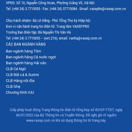
VPĐD: Số 10, Nguyễn Công Hoan, Phường Giảng Võ, Hà Nội
Tel: (+84 24) 3.7715055 - Fax: (+84 24) 37715084 - Email: vasephn@vasep.com.vn
Chịu trách nhiệm: Bà Lê Hằng - Phó Tổng Thư ký Hiệp hội
Đơn vị vận hành trang tin điện tử: Trung tâm VASEP.PRO
Trưởng Ban Biên tập: Bà Nguyễn Thị Vân Hà
Tel: (+84 24) 3.7715055 – (ext.216); email: vanha@vasep.com.vn
CÁC BAN NGÀNH HÀNG
Ban ngành hàng Tôm
Ban ngành hàng Cá nước ngọt
Ban ngành hàng Hải sản
CLB Cá Ngừ
CLB Bột cá & Surimi
CLB Hàng nội địa
CLB Ghẹ
Chương trình IUU
Giấy phép hoạt động Trang thông tin điện tử tổng hợp số 83/GP-TTĐT, ngày
06/07/2022 của Bộ Thông tin và Truyền thông. Đề nghị ghi rõ nguồn
www.vasep.com.vn khi sử dụng thông tin từ trang này.