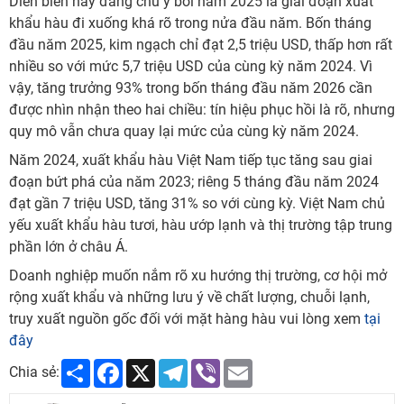
Diễn biến này đáng chú ý bởi năm 2025 là giai đoạn xuất
khẩu hàu đi xuống khá rõ trong nửa đầu năm. Bốn tháng
đầu năm 2025, kim ngạch chỉ đạt 2,5 triệu USD, thấp hơn rất
nhiều so với mức 5,7 triệu USD của cùng kỳ năm 2024. Vì
vậy, tăng trưởng 93% trong bốn tháng đầu năm 2026 cần
được nhìn nhận theo hai chiều: tín hiệu phục hồi là rõ, nhưng
quy mô vẫn chưa quay lại mức của cùng kỳ năm 2024.
Năm 2024, xuất khẩu hàu Việt Nam tiếp tục tăng sau giai
đoạn bứt phá của năm 2023; riêng 5 tháng đầu năm 2024
đạt gần 7 triệu USD, tăng 31% so với cùng kỳ. Việt Nam chủ
yếu xuất khẩu hàu tươi, hàu ướp lạnh và thị trường tập trung
phần lớn ở châu Á.
Doanh nghiệp muốn nắm rõ xu hướng thị trường, cơ hội mở
rộng xuất khẩu và những lưu ý về chất lượng, chuỗi lạnh,
truy xuất nguồn gốc đối với mặt hàng hàu vui lòng xem
tại
đây
Share
Facebook
X
Telegram
Viber
Email
Chia sẻ: