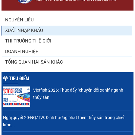
tiếp tục tăng
NGUYÊN LIỆU
XUẤT NHẬP KHẨU
Trung Quốc tăng mạnh nhập khẩu mực,
trong khi nguồn cung...
THỊ TRƯỜNG THẾ GIỚI
DOANH NGHIỆP
TỔNG QUAN HẢI SẢN KHÁC
TIÊU ĐIỂM
Vietfish 2026: Thúc đẩy "chuyển đổi xanh" ngành
thủy sản
Nghị quyết 20-NQ/TW: Định hướng phát triển thủy sản trong chiến
lược...