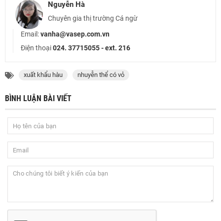
Nguyễn Hà
Chuyên gia thị trường Cá ngừ
Email:
vanha@vasep.com.vn
Điện thoại
024. 37715055 - ext. 216
xuất khẩu hàu
nhuyễn thể có vỏ
BÌNH LUẬN BÀI VIẾT