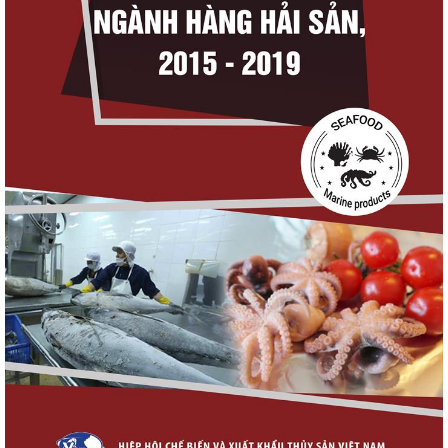
Thuế Mục 301 và bài toán thích ứng của
tôm Việt tại thị...
Xuất khẩu cá tra sang CPTPP: Mở rộng cơ
hội cho hàng giá trị...
Xuất khẩu cá ngừ Việt Nam sang Canada
tăng nhẹ, áp lực mới...
Góp ý dự thảo Thông tư quy định việc cập
nhật, truy cập,...
Nguồn cung giảm, giá cá rô phi Trung Quốc