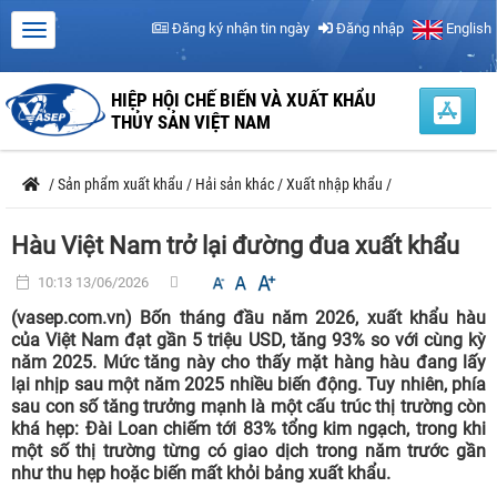
Đăng ký nhận tin ngày
Đăng nhập
English
HIỆP HỘI CHẾ BIẾN VÀ XUẤT KHẨU
THỦY SẢN VIỆT NAM
/
Sản phẩm xuất khẩu
/
Hải sản khác
/
Xuất nhập khẩu
/
Hàu Việt Nam trở lại đường đua xuất khẩu
10:13 13/06/2026
(vasep.com.vn) Bốn tháng đầu năm 2026, xuất khẩu hàu
của Việt Nam đạt gần 5 triệu USD, tăng 93% so với cùng kỳ
năm 2025. Mức tăng này cho thấy mặt hàng hàu đang lấy
lại nhịp sau một năm 2025 nhiều biến động. Tuy nhiên, phía
sau con số tăng trưởng mạnh là một cấu trúc thị trường còn
khá hẹp: Đài Loan chiếm tới 83% tổng kim ngạch, trong khi
một số thị trường từng có giao dịch trong năm trước gần
như thu hẹp hoặc biến mất khỏi bảng xuất khẩu.