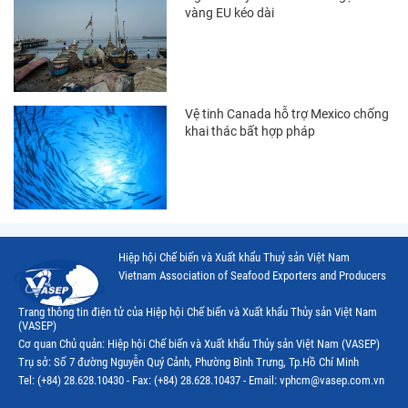
vàng EU kéo dài
Thị trường Mexico
Thị trường Mỹ
Thị trường Nga
Vệ tinh Canada hỗ trợ Mexico chống
khai thác bất hợp pháp
Thị trường Hàn Quốc
Thị trường Nhật Bản
Thị trường Thái Lan
Thị trường Trung Quốc
Hiệp hội Chế biến và Xuất khẩu Thuỷ sản Việt Nam
Thị trường Philippines
Vietnam Association of Seafood Exporters and Producers
Thị trường Tây Ban Nha
Trang thông tin điện tử của Hiệp hội Chế biến và Xuất khẩu Thủy sản Việt Nam
(VASEP)
Thị trường thủy sản khác
Cơ quan Chủ quản: Hiệp hội Chế biến và Xuất khẩu Thủy sản Việt Nam (VASEP)
Trụ sở: Số 7 đường Nguyễn Quý Cảnh, Phường Bình Trưng, Tp.Hồ Chí Minh
Thị trường thủy sản thế giới
Tel: (+84) 28.628.10430 - Fax: (+84) 28.628.10437 - Email: vphcm@vasep.com.vn