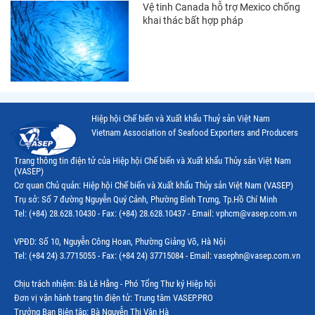
Vệ tinh Canada hỗ trợ Mexico chống
Thị trường Hàn Quốc
khai thác bất hợp pháp
Thị trường Nhật Bản
Thị trường Thái Lan
Thị trường Trung Quốc
Thị trường Philippines
Hiệp hội Chế biến và Xuất khẩu Thuỷ sản Việt Nam
Vietnam Association of Seafood Exporters and Producers
Thị trường Tây Ban Nha
Trang thông tin điện tử của Hiệp hội Chế biến và Xuất khẩu Thủy sản Việt Nam
Thị trường thủy sản khác
(VASEP)
Cơ quan Chủ quản: Hiệp hội Chế biến và Xuất khẩu Thủy sản Việt Nam (VASEP)
Thị trường thủy sản thế giới
Trụ sở: Số 7 đường Nguyễn Quý Cảnh, Phường Bình Trưng, Tp.Hồ Chí Minh
Tel: (+84) 28.628.10430 - Fax: (+84) 28.628.10437 - Email: vphcm@vasep.com.vn
VPĐD: Số 10, Nguyễn Công Hoan, Phường Giảng Võ, Hà Nội
Tel: (+84 24) 3.7715055 - Fax: (+84 24) 37715084 - Email: vasephn@vasep.com.vn
Chịu trách nhiệm: Bà Lê Hằng - Phó Tổng Thư ký Hiệp hội
Đơn vị vận hành trang tin điện tử: Trung tâm VASEP.PRO
Trưởng Ban Biên tập: Bà Nguyễn Thị Vân Hà