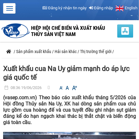
Đăng ký nhận tin ngày
Đăng nhập
English
HIỆP HỘI CHẾ BIẾN VÀ XUẤT KHẨU
THỦY SẢN VIỆT NAM
/
Sản phẩm xuất khẩu
/
Hải sản khác
/
Thị trường thế giới
/
Xuất khẩu cua Na Uy giảm mạnh do áp lực
giá quốc tế
08:36 19/06/2026
(vasep.com.vn) Theo báo cáo xuất khẩu tháng 5/2026 của
Hội đồng Thủy sản Na Uy, XK hai dòng sản phẩm cua chủ
lực gồm cua hoàng đế và cua tuyết đều ghi nhận sụt giảm
đáng kể do hạn ngạch khai thác bị thắt chặt và biến động
giá toàn cầu.