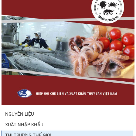
hội cho hàng giá trị...
Xuất khẩu cá ngừ Việt Nam sang Canada
tăng nhẹ, áp lực mới...
Nguồn cung giảm, giá cá rô phi Trung Quốc
tiếp tục tăng
Trung Quốc tăng mạnh nhập khẩu mực,
trong khi nguồn cung...
NGUYÊN LIỆU
XUẤT NHẬP KHẨU
Còn chưa đầy 3 tuần đến Vietfish 2026: Sẵn
sàng cho chuỗi...
THỊ TRƯỜNG THẾ GIỚI