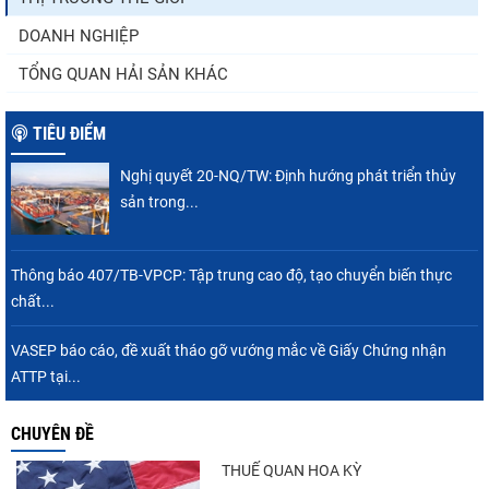
DOANH NGHIỆP
TỔNG QUAN HẢI SẢN KHÁC
TIÊU ĐIỂM
Nghị quyết 20-NQ/TW: Định hướng phát triển thủy
sản trong...
Thông báo 407/TB-VPCP: Tập trung cao độ, tạo chuyển biến thực
chất...
VASEP báo cáo, đề xuất tháo gỡ vướng mắc về Giấy Chứng nhận
ATTP tại...
CHUYÊN ĐỀ
THUẾ QUAN HOA KỲ