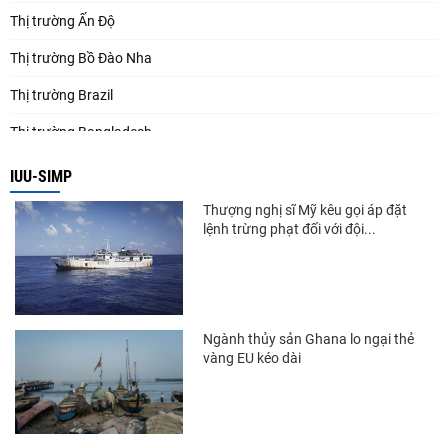
Thị trường Ấn Độ
Thị trường Bồ Đào Nha
Thị trường Brazil
Thị trường Bangladesh
Thị trường Chile
IUU-SIMP
Thị trường Canada
Thượng nghị sĩ Mỹ kêu gọi áp đặt
lệnh trừng phạt đối với đội...
Thị trường Ecuador
Thị trường EU
Thị trường Indonesia
Ngành thủy sản Ghana lo ngại thẻ
Thị trường Mexico
vàng EU kéo dài
Thị trường Mỹ
Thị trường Nga