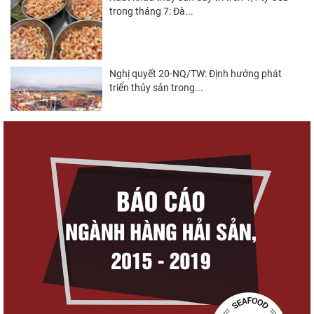
trong tháng 7: Đà...
Nghị quyết 20-NQ/TW: Định hướng phát
triển thủy sản trong...
Góp ý Dự thảo Luật An toàn thực phẩm
(sửa đổi)
Thuế Mục 301 và bài toán thích ứng của
tôm Việt tại thị...
Xuất khẩu cá tra sang CPTPP: Mở rộng cơ