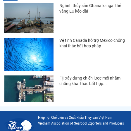
Thị trường Canada
Ngành thủy sản Ghana lo ngại thẻ
vàng EU kéo dài
Thị trường Ecuador
Thị trường EU
Thị trường Indonesia
Vệ tinh Canada hỗ trợ Mexico chống
khai thác bất hợp pháp
Thị trường Mexico
Thị trường Mỹ
Thị trường Nga
Fiji xây dựng chiến lược mới nhằm
Thị trường Hàn Quốc
chống khai thác bất hợp...
Thị trường Nhật Bản
Thị trường Thái Lan
Thị trường Trung Quốc
Hiệp hội Chế biến và Xuất khẩu Thuỷ sản Việt Nam
Thị trường Philippines
Vietnam Association of Seafood Exporters and Producers