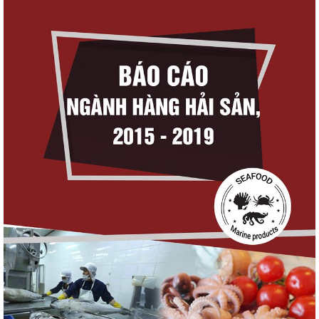
Góp ý Dự thảo Luật An toàn thực phẩm
(sửa đổi)
Thuế Mục 301 và bài toán thích ứng của
tôm Việt tại thị...
VASEP chào đón Công ty Cổ phần Thương
mại Sim Ba gia nhập...
Nguồn cung giảm, giá cá rô phi Trung Quốc
tiếp tục tăng