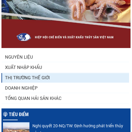
Nhập khẩu tôm của Mỹ phục hồi trong
tháng 5/2026
Trung Quốc tăng mạnh nhập khẩu mực,
trong khi nguồn cung...
NGUYÊN LIỆU
XUẤT NHẬP KHẨU
Điểm tin thủy sản thế giới ngày 3/8/2026
THỊ TRƯỜNG THẾ GIỚI
DOANH NGHIỆP
TỔNG QUAN HẢI SẢN KHÁC
TIÊU ĐIỂM
Nghị quyết 20-NQ/TW: Định hướng phát triển thủy