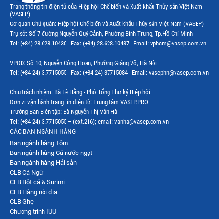
Thị trường Tây Ban Nha
Trang thông tin điện tử của Hiệp hội Chế biến và Xuất khẩu Thủy sản Việt Nam
(VASEP)
Thị trường thủy sản khác
Cơ quan Chủ quản: Hiệp hội Chế biến và Xuất khẩu Thủy sản Việt Nam (VASEP)
Trụ sở: Số 7 đường Nguyễn Quý Cảnh, Phường Bình Trưng, Tp.Hồ Chí Minh
Thị trường thủy sản thế giới
Tel: (+84) 28.628.10430 - Fax: (+84) 28.628.10437 - Email: vphcm@vasep.com.vn
VPĐD: Số 10, Nguyễn Công Hoan, Phường Giảng Võ, Hà Nội
Tel: (+84 24) 3.7715055 - Fax: (+84 24) 37715084 - Email: vasephn@vasep.com.vn
Chịu trách nhiệm: Bà Lê Hằng - Phó Tổng Thư ký Hiệp hội
Đơn vị vận hành trang tin điện tử: Trung tâm VASEP.PRO
Trưởng Ban Biên tập: Bà Nguyễn Thị Vân Hà
Tel: (+84 24) 3.7715055 – (ext.216); email: vanha@vasep.com.vn
CÁC BAN NGÀNH HÀNG
Ban ngành hàng Tôm
Ban ngành hàng Cá nước ngọt
Ban ngành hàng Hải sản
CLB Cá Ngừ
CLB Bột cá & Surimi
CLB Hàng nội địa
CLB Ghẹ
Chương trình IUU