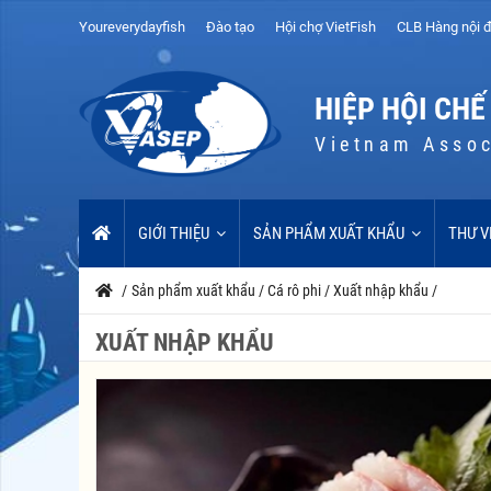
Youreverydayfish
Đào tạo
Hội chợ VietFish
CLB Hàng nội đ
HIỆP HỘI CHẾ
Vietnam Assoc
GIỚI THIỆU
SẢN PHẨM XUẤT KHẨU
THƯ V
/
Sản phẩm xuất khẩu
/
Cá rô phi
/
Xuất nhập khẩu
/
XUẤT NHẬP KHẨU