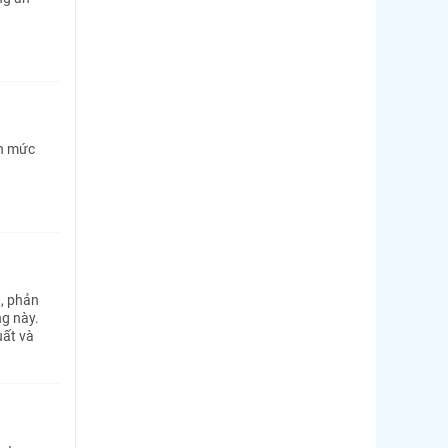
Thị trường Hàn Quốc
Thị trường Nhật Bản
Thị trường Thái Lan
Thị trường Trung Quốc
ận mức
Thị trường Philippines
Thị trường Tây Ban Nha
Thị trường thủy sản khác
Thị trường thủy sản thế giới
, phản
ng này.
uất và