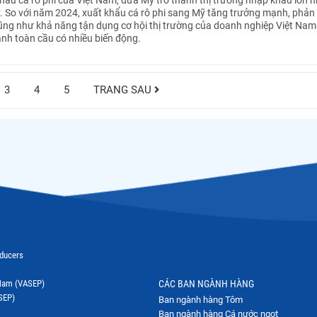
. So với năm 2024, xuất khẩu cá rô phi sang Mỹ tăng trưởng mạnh, phản
ng như khả năng tận dụng cơ hội thị trường của doanh nghiệp Việt Nam
anh toàn cầu có nhiều biến động.
3
4
5
TRANG SAU
oducers
t Nam (VASEP)
CÁC BAN NGÀNH HÀNG
SEP)
Ban ngành hàng Tôm
Ban ngành hàng Cá nước ngọt