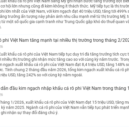
uất khẩu cá rô phi Việt Nam sang Mỹ ghi nhận bước tăng trưởng đột biế
cơ hội lớn nhưng cũng đi kèm không ít thách thức. Mỹ tiếp tục là thị trư
 phi lớn nhất của Việt Nam, với kim ngạch đạt 40 triệu USD, tăng tới 499% 
ăng trưởng ấn tượng này phản ánh nhu cầu mạnh mẽ từ thị trường Mỹ, t
từ một số quốc gia cạnh tranh như Trung Quốc gặp khó do thuế quan và
.
ô phi Việt Nam tăng mạnh tại nhiều thị trường trong tháng 2/20
26
ất khẩu cá rô phi của Việt Nam tiếp tục duy trì đà tăng trưởng tích cực 
i nhiều thị trường ghi nhận mức tăng cao so với cùng kỳ năm trước. Tron
m ngạch xuất khẩu cá rô phi của Việt Nam đạt 8,4 triệu USD, tăng 148% so
c. Tính chung 2 tháng đầu năm 2026, tổng kim ngạch xuất khẩu cá rô ph
triệu USD, tăng 242% so với cùng kỳ năm ngoái.
, dẫn đầu kim ngạch nhập khẩu cá rô phi Việt Nam trong tháng
26
háng 1/2026, xuất khẩu cá rô phi của Việt Nam đạt 15 triệu USD, tăng 
 kỳ năm 2025. Ngành cá rô phi của Việt Nam vẫn tiếp tục phát triển mạn
 ghi nhận sự thay đổi đáng chú ý.