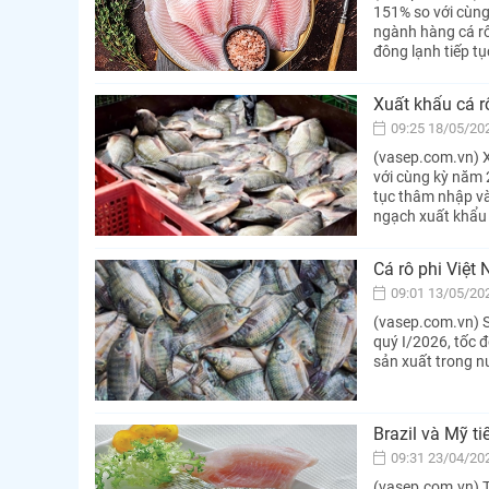
151% so với cùng
ngành hàng cá rô 
đông lạnh tiếp tụ
Xuất khẩu cá r
09:25 18/05/20
(vasep.com.vn) X
với cùng kỳ năm 
tục thâm nhập và
ngạch xuất khẩu 
Cá rô phi Việt 
09:01 13/05/20
(vasep.com.vn) S
quý I/2026, tốc 
sản xuất trong n
Brazil và Mỹ t
09:31 23/04/20
(vasep.com.vn) T