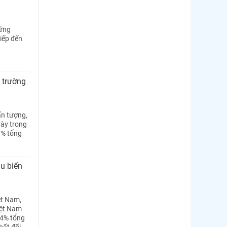
hững
tiếp đến
ị trường
ấn tượng,
này trong
61% tổng
ầu biến
ệt Nam,
iệt Nam
54% tổng
hất đối