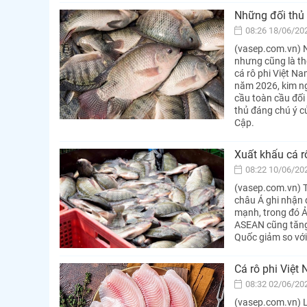
Những đối thủ 
08:26 18/06/20
(vasep.com.vn) 
nhưng cũng là th
cá rô phi Việt N
năm 2026, kim ng
cầu toàn cầu đối 
thủ đáng chú ý c
Cập.
Xuất khẩu cá r
08:22 10/06/20
(vasep.com.vn) T
châu Á ghi nhận 
mạnh, trong đó Ả 
ASEAN cũng tăng 
Quốc giảm so vớ
Cá rô phi Việt
08:32 02/06/20
(vasep.com.vn) L