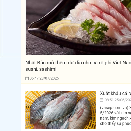
Nhật Bản mở thêm dư địa cho cá rô phi Việt Na
sushi, sashimi
05:47 28/07/2026
Xuất khẩu cá r
08:51 25/06/20
(vasep.com.vn) Xu
5/2026 với kim n
năm, kim ngạch x
cho thấy sự phục