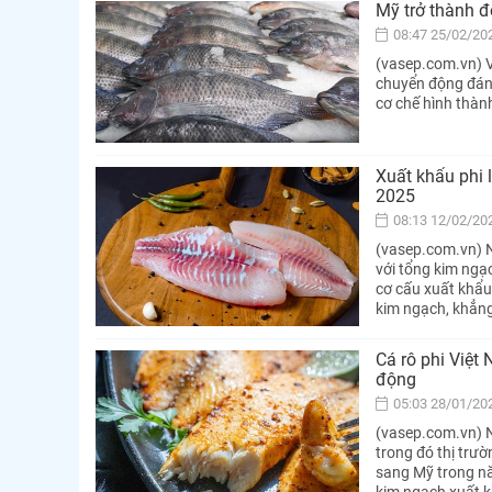
Mỹ trở thành đ
08:47 25/02/20
(vasep.com.vn) V
chuyển động đáng 
cơ chế hình thành
Xuất khẩu phi
2025
08:13 12/02/20
(vasep.com.vn) N
với tổng kim ngạ
cơ cấu xuất khẩu 
kim ngạch, khẳng
Cá rô phi Việt
động
05:03 28/01/20
(vasep.com.vn) N
trong đó thị trư
sang Mỹ trong năm
kim ngạch xuất k