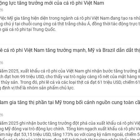
ộng lực tăng trưởng mới của cá rô phi Việt Nam
26
iệc Mỹ gia tăng hiện diện trong ngành cá rô phi Việt Nam đang tạo ra n
chú ý tại chuỗi cung ứng cá thịt trắng châu Á, đồng thời tác động trực 
 giá cá rô phi tại Trung Quốc.
 lê cá rô phi Việt Nam tăng trưởng mạnh, Mỹ và Brazil dẫn dắt th
26
ăm 2025, xuất khẩu cá rô phi của Việt Nam ghi nhận bước tăng trưởng 
ch đạt hơn 99 triệu USD, cho thấy vai trò ngày càng rõ nét của mặt hàng 
thủy sản. Trong đó, phi lê cá và các loại thịt cá đạt 61 triệu USD, chiếm 
 định vị thế là nhóm sản phẩm chủ lực.
 Nam gia tăng thị phần tại Mỹ trong bối cảnh nguồn cung toàn c
26
ăm 2025 ghi nhận bước tăng trưởng đột phá của xuất khẩu cá rô phi Vi
ờng Mỹ đóng vai trò động lực chính. Tổng kim ngạch xuất khẩu cá rô phi V
 này đạt 53,15 triệu USD, tăng 173% so với cùng kỳ năm ngoái, chiếm 
hẩu cá rô phi của Việt Nam, đưa Mỹ trở thành thị trường nhập khẩu lớn n