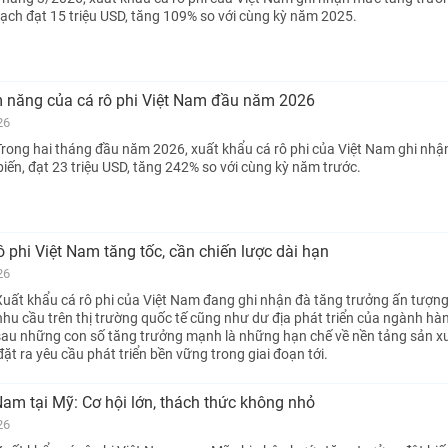
gạch đạt 15 triệu USD, tăng 109% so với cùng kỳ năm 2025.
ềm năng của cá rô phi Việt Nam đầu năm 2026
26
rong hai tháng đầu năm 2026, xuất khẩu cá rô phi của Việt Nam ghi nh
iến, đạt 23 triệu USD, tăng 242% so với cùng kỳ năm trước.
ô phi Việt Nam tăng tốc, cần chiến lược dài hạn
26
uất khẩu cá rô phi của Việt Nam đang ghi nhận đà tăng trưởng ấn tượng
hu cầu trên thị trường quốc tế cũng như dư địa phát triển của ngành hà
sau những con số tăng trưởng mạnh là những hạn chế về nền tảng sản x
ặt ra yêu cầu phát triển bền vững trong giai đoạn tới.
 Nam tại Mỹ: Cơ hội lớn, thách thức không nhỏ
26