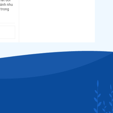
 ánh nhu
 trong