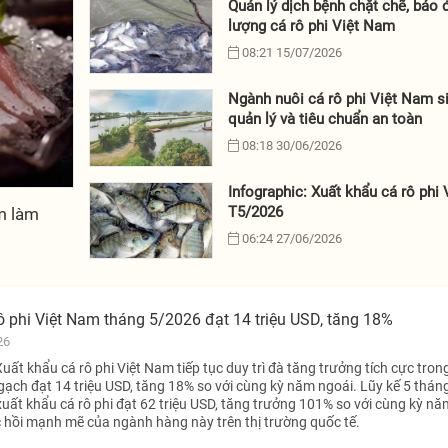
Quản lý dịch bệnh chặt chẽ, bảo
lượng cá rô phi Việt Nam
08:21 15/07/2026
Ngành nuôi cá rô phi Việt Nam si
quản lý và tiêu chuẩn an toàn
08:18 30/06/2026
Infographic: Xuất khẩu cá rô phi
T5/2026
m làm
06:24 27/06/2026
ô phi Việt Nam tháng 5/2026 đạt 14 triệu USD, tăng 18%
26
ất khẩu cá rô phi Việt Nam tiếp tục duy trì đà tăng trưởng tích cực tron
gạch đạt 14 triệu USD, tăng 18% so với cùng kỳ năm ngoái. Lũy kế 5 thán
uất khẩu cá rô phi đạt 62 triệu USD, tăng trưởng 101% so với cùng kỳ nă
 hồi mạnh mẽ của ngành hàng này trên thị trường quốc tế.