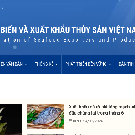
ịa
 BIẾN VÀ XUẤT KHẨU THỦY SẢN VIỆT N
iation of Seafood Exporters and Produ
IỆN VĂN BẢN
THỐNG KÊ
PHÁT TRIỂN BỀN VỮNG
BẢN TIN
Xuất khẩu cá rô phi tăng mạnh, 
đầu chững lại trong tháng 6
08:08 24/07/2026