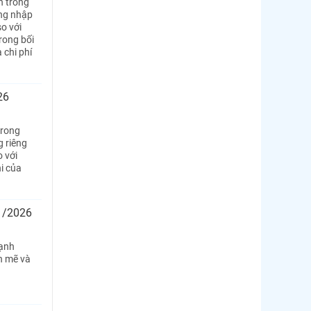
n trong
ờng nhập
so với
rong bối
 chi phí
26
trong
g riêng
 với
i của
 1/2026
mạnh
h mẽ và