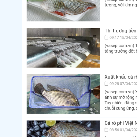
tượng, với kim n
Thị trường ti
09:17 15/04/20
(vasep.com.vn) T
tăng trưởng đột b
Xuất khẩu cá r
09:28 07/04/20
(vasep.com.vn) X
ánh sự mở rộng n
Tuy nhiên, đằng 
chuỗi cung ứng, đ
Cá rô phi Việt
08:56 01/04/20