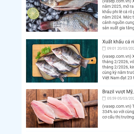
(vasep.com.vn) X
năm 2025, mở ra 
khẩu phi lê cá rô
năm 2024. Mức t
cảnh nguồn cung 
sản xuất gia tăng
Xuất khẩu cá r
09:01 20/03/20
(vasep.com.vn) Xu
tháng 2/2026, vớ
tháng 2/2026, ki
cùng kỳ năm trướ
Việt Nam đạt 23 
Brazil vượt Mỹ
05:59 05/03/20
(vasep.com.vn) T
334% so với cùng
cơ cấu thị trường