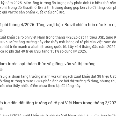
 kỳ năm 2025. Mức tăng trưởng ấn tượng này phản ánh tín hiệu khởi sắc
phi, trong đó Brazil nổi lên là thị trường đóng góp lớn vào đà tăng, còn ph
c giữ vai trò sản phẩm xuất khẩu chủ lực.
ô phi tháng 4/2026: Tăng vượt bậc, Brazil chiếm hơn nửa kim n
26
uất khẩu cá rô phi Việt Nam trong tháng 4/2026 đạt 11 triệu USD, tăng 
2025. Mức tăng trưởng này cho thấy mặt hàng cá rô phi của Việt Nam đa
 phát triển mạnh ở các thị trường quốc tế. Lũy kế 4 tháng đầu năm 2026
cá rô phi đạt 49 triệu USD, tăng 151% so cùng kỳ 2025.
Nam trước loạt thách thức về giống, vốn và thị trường
26
au giai đoạn tăng trưởng mạnh với kim ngạch xuất khẩu đạt 38 triệu US
độ tăng trưởng ở mức 174% phản ánh cơ hội thị trường rõ ràng, nhưng th
ước cho thấy nhiều điểm chưa theo kịp đà tăng này.
iếp tục dẫn dắt tăng trưởng cá rô phi Việt Nam trong tháng 3/20
26
háng 3/2026, xuất khẩu cá rô phi của Việt Nam ghi nhận mức tăng trưở