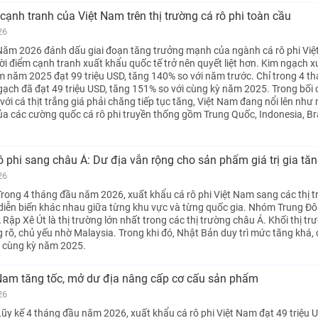
cạnh tranh của Việt Nam trên thị trường cá rô phi toàn cầu
26
Năm 2026 đánh dấu giai đoạn tăng trưởng mạnh của ngành cá rô phi Việ
ời điểm cạnh tranh xuất khẩu quốc tế trở nên quyết liệt hơn. Kim ngạch 
am năm 2025 đạt 99 triệu USD, tăng 140% so với năm trước. Chỉ trong 4 t
ạch đã đạt 49 triệu USD, tăng 151% so với cùng kỳ năm 2025. Trong bối
với cá thịt trắng giá phải chăng tiếp tục tăng, Việt Nam đang nổi lên như
ủa các cường quốc cá rô phi truyền thống gồm Trung Quốc, Indonesia, Bra
ô phi sang châu Á: Dư địa vẫn rộng cho sản phẩm giá trị gia tă
26
rong 4 tháng đầu năm 2026, xuất khẩu cá rô phi Việt Nam sang các thị 
diễn biến khác nhau giữa từng khu vực và từng quốc gia. Nhóm Trung Đ
Rập Xê Út là thị trường lớn nhất trong các thị trường châu Á. Khối thị tr
rõ, chủ yếu nhờ Malaysia. Trong khi đó, Nhật Bản duy trì mức tăng khá,
i cùng kỳ năm 2025.
 Nam tăng tốc, mở dư địa nâng cấp cơ cấu sản phẩm
26
ũy kế 4 tháng đầu năm 2026, xuất khẩu cá rô phi Việt Nam đạt 49 triệu 