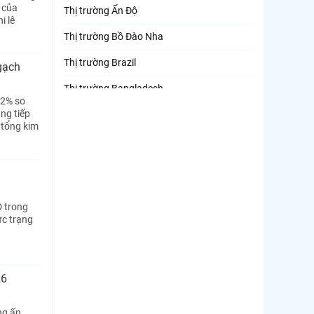
 của
Thị trường Ấn Độ
i lê
Thị trường Bồ Đào Nha
Thị trường Brazil
gạch
Thị trường Bangladesh
92% so
ng tiếp
Thị trường Chile
 tổng kim
Thị trường Canada
Thị trường Ecuador
Thị trường EU
D trong
Thị trường Indonesia
ực trạng
Thị trường Mexico
Thị trường Mỹ
26
Thị trường Nga
ng ấn