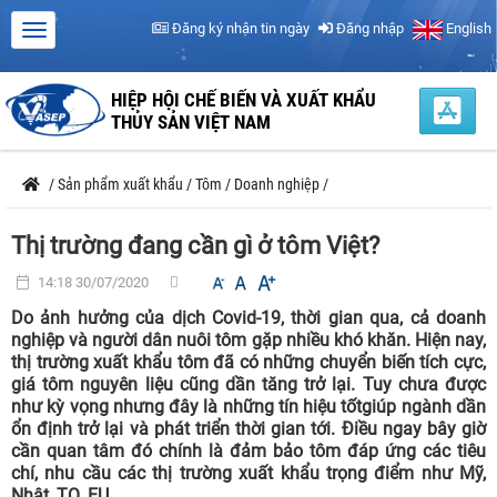
Đăng ký nhận tin ngày
Đăng nhập
English
HIỆP HỘI CHẾ BIẾN VÀ XUẤT KHẨU
THỦY SẢN VIỆT NAM
/
Sản phẩm xuất khẩu
/
Tôm
/
Doanh nghiệp
/
Thị trường đang cần gì ở tôm Việt?
14:18 30/07/2020
Do ảnh hưởng của dịch Covid-19, thời gian qua, cả doanh
nghiệp và người dân nuôi tôm gặp nhiều khó khăn. Hiện nay,
thị trường xuất khẩu tôm đã có những chuyển biến tích cực,
giá tôm nguyên liệu cũng dần tăng trở lại. Tuy chưa được
như kỳ vọng nhưng đây là những tín hiệu tốtgiúp ngành dần
ổn định trở lại và phát triển thời gian tới. Điều ngay bây giờ
cần quan tâm đó chính là đảm bảo tôm đáp ứng các tiêu
chí, nhu cầu các thị trường xuất khẩu trọng điểm như Mỹ,
Nhật, TQ, EU…