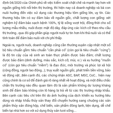
định 04/2020 của Chính phủ về việc kiểm soát chặt chẽ và mạnh tay hơn với
nguồn giống trôi nổi trên thị trường, thì h
iện nay cả doanh nghiệp và bà con
nuôi hướng đến việc sử dụng các thương hiệu tôm giống lớn, uy tín. Các
thương hiệu lớn có sự đảm bảo về nguồn gốc, chất lượng con giống: xét
nghiệm kỹ đảm bảo sạch bệnh 100%, tỷ lệ sống vượt trội, đồng thời cho số
lượng mẫu nhiều, nuôi được mật độ dày, đáp ứng các kích cỡ theo nhu cầu
thị trường…qua đó góp phần giúp người nuôi tự tin hơn khi thả nuôi và có thể
tính toán để đảm bảo nuôi với chi phí thấp.
Ngoài ra, người nuôi, doanh nghiệp cũng cần thường xuyên cập nhật một số
bộ tiêu chuẩn gồm: tiêu chuẩn “cần phải có” (còn gọi là tiêu chuẩn “cứng”)
là độ tin cậy của vệ sinh an toàn thực phẩm được bảo đảm; chất lượng
được bảo đảm (dinh dưỡng, màu sắc, kích cỡ, mùi, vị ) và xu hướng “muốn
có” (còn gọi tiêu chuẩn “mềm”) là đạo đức, môi trường và phúc lợi xã hội
(cộng đồng, người lao động…); truy xuất nguồn gốc, phát triển bền vững, bảo
vệ động vật...Bên cạnh đó, các chứng nhận ASC, BAP, MSC, CoC… hiện nay
cũng chính là cơ sở để đánh giá rõ ràng nhất về hoạt động, và một điều chắc
chắn thị trường nào đều quan tâm đó là sản phẩm không dư lượng kháng
sinh để đảm bảo không còn lô hàng bị trả về từ các thị trường nhập khẩu.
Bên cạnh các tiêu chí trên thì do ảnh hưởng của dịch khiến xu hướng tiêu
dùng và nhập khẩu thủy sản thay đổi chuyển hướng sang chuộng các sản
phẩm thủy sản đóng hộp, chế biến, sản phẩm đông lạnh, tiện dụng, dễ chế
biến tại nhà hơn so với sử dụng thủy sản tươi sống….