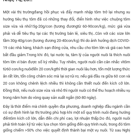
Một vài thị trườngđang hồi phục và đẩy mạnh nhập tôm trở lại nhưng xu
hướng tiêu thụ tôm đã có những thay đổi, điển hình như việc chuộng tôm
size vừa và nhỏ15g-20g/con (tương đươngtừ 60-90con/kg), mức giá vừa
phải và dễ tiêu thụ tại các thị trường bán lẻ, siêu thị…Còn với các size lớn
tầm 30g-40g/con (tương đương 20-40con/kg) thì do ảnh hưởng dịch COVID-
19 các nhà hàng, khách sạn đóng cửa, nhu cầu cho tôm lớn và giá cao hơn
bắt đầu giảm.Trong khi đó, tại nước ta, t
âm lý của người nuôi là thích nuôi
tôm lớn vì bán được số ký nhiều. Tuy nhiên, người nuôi cần cân nhắc vìtôm
từ60 con/kg nuôiđến 20 con/kgthì thời gian nuôi lâu hơn, tốn một lượng thức
ăn rất lớn, tốn công chăm sóc mà lại sợ rủi ro; nếu giá đầu ra giữa 60 con và
20 con không chênh lệch nhiều thì không cần thiết nuôi đến kích cỡ lớn.
Đồng thời, nếu nuôi size vừa và nhỏ thì người nuôi có thể thu hoạch nhiều vụ
trong năm hơn do vòng quay sản xuất ngắn (60-80 ngày).
Đây là thời điểm mà chính quyền địa phương, doanh nghiệp đầu ngành cần
có sự định hình lại thị trường phù hợp khi một số quy trình nuôi đang hướng
đếntôm kích cỡ lớn, dẫn đến chi phí cao, lợi nhuận thấp.
Do đó, người nuôi
phải tính toán kỹ từ việc lựa chọn tôm giống đến quy trình nuôi, trong đó tôm
giống chiếm >50% cho việc quyết định thành bại một vụ nuôi. Từ sau
Nghị