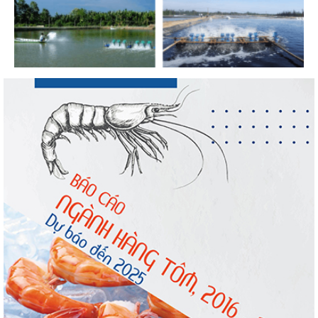
Xuất khẩu cá ngừ Việt Nam sang Canada
tăng nhẹ, áp lực mới...
Nguồn cung giảm, giá cá rô phi Trung Quốc
tiếp tục tăng
Trung Quốc tăng mạnh nhập khẩu mực,
trong khi nguồn cung...
Điểm tin thủy sản thế giới ngày 3/8/2026