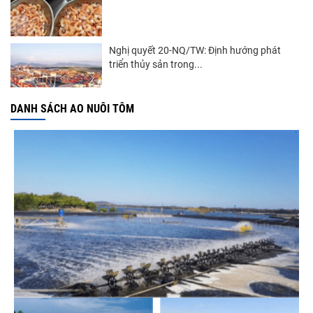
Nghị quyết 20-NQ/TW: Định hướng phát
triển thủy sản trong...
DANH SÁCH AO NUÔI TÔM
Góp ý Dự thảo Luật An toàn thực phẩm
(sửa đổi)
Thuế Mục 301 và bài toán thích ứng của
tôm Việt tại thị...
Xuất khẩu cá tra sang CPTPP: Mở rộng cơ
hội cho hàng giá trị...