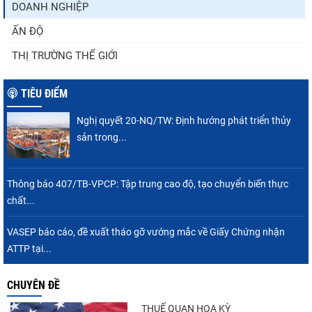
DOANH NGHIỆP
ẤN ĐỘ
THỊ TRƯỜNG THẾ GIỚI
TIÊU ĐIỂM
Nghị quyết 20-NQ/TW: Định hướng phát triển thủy
sản trong...
Thông báo 407/TB-VPCP: Tập trung cao độ, tạo chuyển biến thực
chất...
VASEP báo cáo, đề xuất tháo gỡ vướng mắc về Giấy Chứng nhận
ATTP tại...
CHUYÊN ĐỀ
THUẾ QUAN HOA KỲ