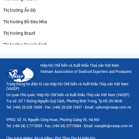
Thị trường Ấn Độ
Thị trường Bồ Đào Nha
Thị trường Brazil
Thị trường Bangladesh
Thị trường Chile
Hiệp hội Chế biến và Xuất khẩu Thuỷ sản Việt Nam
Thị trường Canada
Vietnam Association of Seafood Exporters and Producers
Thị trường Ecuador
Trang thông tin điện tử của Hiệp hội Chế biến và Xuất khẩu Thủy sản Việt Nam
(VASEP)
Thị trường EU
Cơ quan Chủ quản: Hiệp hội Chế biến và Xuất khẩu Thủy sản Việt Nam (VASEP)
Trụ sở: Số 7 đường Nguyễn Quý Cảnh, Phường Bình Trưng, Tp.Hồ Chí Minh
Thị trường Indonesia
Tel: (+84) 28.628.10430 - Fax: (+84) 28.628.10437 - Email: vphcm@vasep.com.vn
Thị trường Mexico
VPĐD: Số 10, Nguyễn Công Hoan, Phường Giảng Võ, Hà Nội
Thị trường Mỹ
Tel: (+84 24) 3.7715055 - Fax: (+84 24) 37715084 - Email: vasephn@vasep.com.vn
Thị trường Nga
Chịu trách nhiệm: Bà Lê Hằng - Phó Tổng Thư ký Hiệp hội