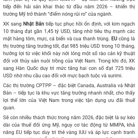
tiếp đến hải sản khai thác từ đầu năm 2026 – khiến thị
trường Mỹ trở thành “điểm nóng rủi ro” của ngành.
XK sang
Nhật Bản
tiếp tục phục hồi ổn định, với kim ngạch
10 tháng đạt gần 1,45 tỷ USD, tăng nhờ tiêu thụ mạnh các
mặt hàng tôm, mực, cá biển và cua thanh trùng.
EU
cũng là
thị trường tăng trưởng tốt, đạt 985 triệu USD trong 10 tháng,
hưởng lợi từ việc khối này nới lỏng một số rào cản kỹ thuật
đối với thủy sản nuôi trồng của Việt Nam. Trong khi đó, XK
sang Hàn Quốc duy trì mức tăng hai con số đạt 725 triệu
USD nhờ nhu cầu cao đối với mực bạch tuộc và surimi.
Các thị trường CPTPP – đặc biệt Canada, Australia và Nhật
Bản – tiếp tục là khu vực tăng trưởng nhanh nhất, cho thấy
lợi thế lớn của Việt Nam trong việc tận dụng ưu đãi thuế
quan.
Sẽ còn nhiều thách thức trong năm 2026, đặc biệt là sự kéo
dài của thuế đối ứng Mỹ, nguy cơ tác động từ MMPA, khả
năng EU tiếp tục duy trì thẻ vàng IUU và áp lực cạnh tranh