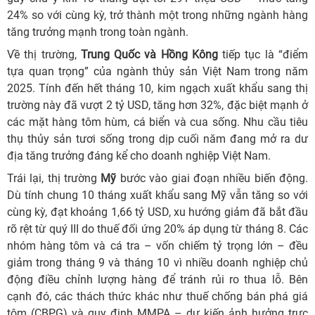
24% so với cùng kỳ, trở thành một trong những ngành hàng
tăng trưởng mạnh trong toàn ngành.
Về thị trường,
Trung Quốc và Hồng Kông
tiếp tục là “điểm
tựa quan trọng” của ngành thủy sản Việt Nam trong năm
2025. Tính đến hết tháng 10, kim ngạch xuất khẩu sang thị
trường này đã vượt 2 tỷ USD, tăng hơn 32%, đặc biệt mạnh ở
các mặt hàng tôm hùm, cá biển và cua sống. Nhu cầu tiêu
thụ thủy sản tươi sống trong dịp cuối năm đang mở ra dư
địa tăng trưởng đáng kể cho doanh nghiệp Việt Nam.
Trái lại, thị trường
Mỹ
bước vào giai đoạn nhiều biến động.
Dù tính chung 10 tháng xuất khẩu sang Mỹ vẫn tăng so với
cùng kỳ, đạt khoảng 1,66 tỷ USD, xu hướng giảm đã bắt đầu
rõ rệt từ quý III do thuế đối ứng 20% áp dụng từ tháng 8. Các
nhóm hàng tôm và cá tra – vốn chiếm tỷ trọng lớn – đều
giảm trong tháng 9 và tháng 10 vì nhiều doanh nghiệp chủ
động điều chỉnh lượng hàng để tránh rủi ro thua lỗ. Bên
cạnh đó, các thách thức khác như thuế chống bán phá giá
tôm (CBPG) và quy định MMPA – dự kiến ảnh hưởng trực