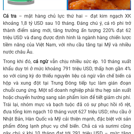
Cá tra
– mặt hàng chủ lực thứ hai – đạt kim ngạch XK
khoảng 1,8 tỷ USD sau 10 tháng. Đáng chú ý, cá rô phi trở
thành điểm sáng mới, tăng trưởng ấn tượng 220% đạt 62
triệu USD và đang được định hình là ngành hàng chiến lược
tiềm năng của Việt Nam, với nhu cầu tăng tại Mỹ và nhiều
nước châu Âu.
Trong khi đó,
cá ngừ
vẫn chịu nhiều sức ép. 10 tháng xuất
khẩu duy trì ở mức khoảng 791 triệu USD, thấp hơn gần 4%
so với cùng kỳ do thiếu nguyên liệu cá ngừ vằn chế biến cá
hộp và xung đột tại Trung Đông tiếp tục làm gián đoạn
chuỗi cung ứng. Một số doanh nghiệp phải thu hẹp sản xuất
hoặc chuyển hướng sang sản phẩm loin để tiết giảm chi phí.
Trái lại, nhóm mực và bạch tuộc đã có sự phục hồi rõ rệt,
đưa tổng kim ngạch 10 tháng vượt 627 triệu USD; nhu cầu ở
Nhật Bản, Hàn Quốc và Mỹ cải thiện mạnh, đặc biệt với sản
phẩm đông lạnh phục vụ chế biến. Chả cá và surimi cũng
gây chú ý khi 10 tháng đạt tới 291 triệu USD – mức tăng