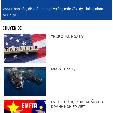
Nguồn cung giảm, giá cá rô phi Trung Quốc
tiếp tục tăng
VASEP báo cáo, đề xuất tháo gỡ vướng mắc về Giấy Chứng nhận
ATTP tại...
CHUYÊN ĐỀ
Nhập khẩu tôm của Mỹ phục hồi trong
tháng 5/2026
THUẾ QUAN HOA KỲ
Trung Quốc tăng mạnh nhập khẩu mực,
trong khi nguồn cung...
MMPA - Hoa Kỳ
Điểm tin thủy sản thế giới ngày 3/8/2026
EVFTA - CƠ HỘI XUẤT KHẨU CHO
DOANH NGHIỆP VIỆT