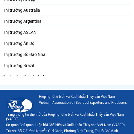
Thị trường Australia
Thị trường Argentina
Thị trường ASEAN
Thị trường Ấn Độ
Thị trường Bồ Đào Nha
Thị trường Brazil
Thị trường Bangladesh
Thị trường Chile
Hiệp hội Chế biến và Xuất khẩu Thuỷ sản Việt Nam
Thị trường Canada
Vietnam Association of Seafood Exporters and Producers
Thị trường Ecuador
Trang thông tin điện tử của Hiệp hội Chế biến và Xuất khẩu Thủy sản Việt Nam
(VASEP)
Thị trường EU
Cơ quan Chủ quản: Hiệp hội Chế biến và Xuất khẩu Thủy sản Việt Nam (VASEP)
Trụ sở: Số 7 đường Nguyễn Quý Cảnh, Phường Bình Trưng, Tp.Hồ Chí Minh
Thị trường Indonesia