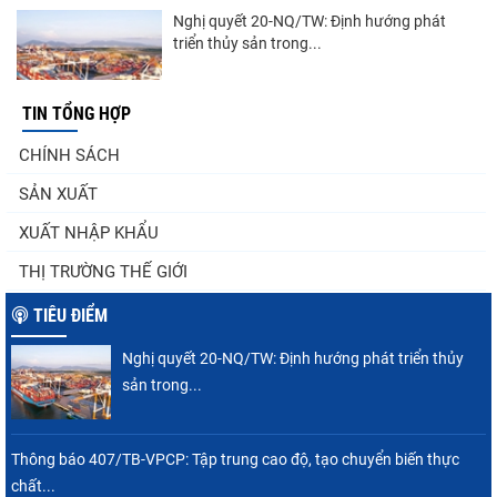
Nghị quyết 20-NQ/TW: Định hướng phát
triển thủy sản trong...
TIN TỔNG HỢP
Góp ý Dự thảo Luật An toàn thực phẩm
CHÍNH SÁCH
(sửa đổi)
SẢN XUẤT
XUẤT NHẬP KHẨU
Thuế Mục 301 và bài toán thích ứng của
THỊ TRƯỜNG THẾ GIỚI
tôm Việt tại thị...
TIÊU ĐIỂM
Nghị quyết 20-NQ/TW: Định hướng phát triển thủy
VASEP chào đón Công ty Cổ phần Thương
sản trong...
mại Sim Ba gia nhập...
Thông báo 407/TB-VPCP: Tập trung cao độ, tạo chuyển biến thực
chất...