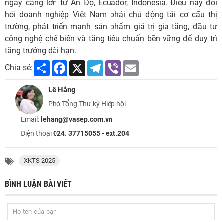
ngày càng lớn từ Ấn Độ, Ecuador, Indonesia. Điều này đòi
hỏi doanh nghiệp Việt Nam phải chủ động tái cơ cấu thị
trường, phát triển mạnh sản phẩm giá trị gia tăng, đầu tư
công nghệ chế biến và tăng tiêu chuẩn bền vững để duy trì
tăng trưởng dài hạn.
Share
Facebook
X
Telegram
Viber
Email
Chia sẻ:
Lê Hằng
Phó Tổng Thư ký Hiệp hội
Email:
lehang@vasep.com.vn
Điện thoại
024. 37715055 - ext.204
XKTS 2025
BÌNH LUẬN BÀI VIẾT