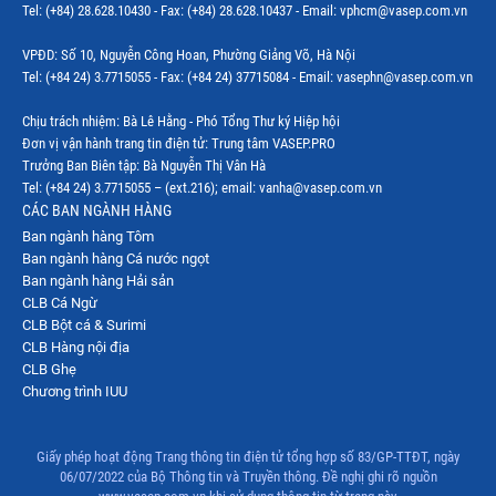
Tel: (+84) 28.628.10430 - Fax: (+84) 28.628.10437 - Email: vphcm@vasep.com.vn
Thị trường Mexico
VPĐD: Số 10, Nguyễn Công Hoan, Phường Giảng Võ, Hà Nội
Thị trường Mỹ
Tel: (+84 24) 3.7715055 - Fax: (+84 24) 37715084 - Email: vasephn@vasep.com.vn
Thị trường Nga
Chịu trách nhiệm: Bà Lê Hằng - Phó Tổng Thư ký Hiệp hội
Đơn vị vận hành trang tin điện tử: Trung tâm VASEP.PRO
Thị trường Hàn Quốc
Trưởng Ban Biên tập: Bà Nguyễn Thị Vân Hà
Tel: (+84 24) 3.7715055 – (ext.216); email: vanha@vasep.com.vn
Thị trường Nhật Bản
CÁC BAN NGÀNH HÀNG
Ban ngành hàng Tôm
Thị trường Thái Lan
Ban ngành hàng Cá nước ngọt
Thị trường Trung Quốc
Ban ngành hàng Hải sản
CLB Cá Ngừ
Thị trường Philippines
CLB Bột cá & Surimi
CLB Hàng nội địa
Thị trường Tây Ban Nha
CLB Ghẹ
Chương trình IUU
Thị trường thủy sản khác
Thị trường thủy sản thế giới
Giấy phép hoạt động Trang thông tin điện tử tổng hợp số 83/GP-TTĐT, ngày
06/07/2022 của Bộ Thông tin và Truyền thông. Đề nghị ghi rõ nguồn