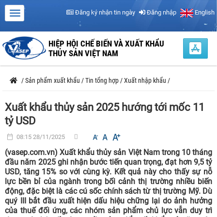
Đăng ký nhận tin ngày
Đăng nhập
English
HIỆP HỘI CHẾ BIẾN VÀ XUẤT KHẨU
THỦY SẢN VIỆT NAM
/
Sản phẩm xuất khẩu
/
Tin tổng hợp
/
Xuất nhập khẩu
/
Xuất khẩu thủy sản 2025 hướng tới mốc 11
tỷ USD
08:15 28/11/2025
(vasep.com.vn) Xuất khẩu thủy sản Việt Nam trong 10 tháng
đầu năm 2025 ghi nhận bước tiến quan trọng, đạt hơn 9,5 tỷ
USD, tăng 15% so với cùng kỳ. Kết quả này cho thấy sự nỗ
lực bền bỉ của ngành trong bối cảnh thị trường nhiều biến
động, đặc biệt là các cú sốc chính sách từ thị trường Mỹ. Dù
quý III bắt đầu xuất hiện dấu hiệu chững lại do ảnh hưởng
của thuế đối ứng, các nhóm sản phẩm chủ lực vẫn duy trì