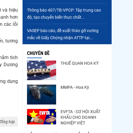
Trung Quốc tăng mạnh
i và hiệu
Thông báo 407/TB-VPCP: Tập trung cao
nhập khẩu mực, trong khi
nhanh hơn
độ, tạo chuyển biến thực chất...
nguồn cung...
m các lỗi
Điểm tin thủy sản thế giới
VASEP báo cáo, đề xuất tháo gỡ vướng
ngày 3/8/2026
mắc về Giấy Chứng nhận ATTP tại...
ển, tương
CHUYÊN ĐỀ
nhằm tích
THUẾ QUAN HOA KỲ
ây Dương
ứng dụng
MMPA - Hoa Kỳ
EVFTA - CƠ HỘI XUẤT
KHẨU CHO DOANH
Tổng hợp
NGHIỆP VIỆT