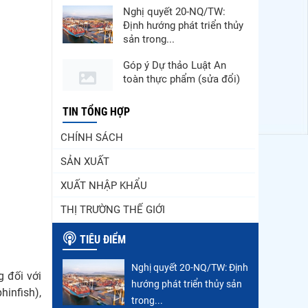
Nghị quyết 20-NQ/TW:
Định hướng phát triển thủy
sản trong...
Góp ý Dự thảo Luật An
toàn thực phẩm (sửa đổi)
Thuế Mục 301 và bài toán
TIN TỔNG HỢP
thích ứng của tôm Việt tại
CHÍNH SÁCH
thị...
SẢN XUẤT
Nguồn cung giảm, giá cá
rô phi Trung Quốc tiếp tục
XUẤT NHẬP KHẨU
tăng
THỊ TRƯỜNG THẾ GIỚI
VASEP chào đón Công ty
Cổ phần Thương mại Sim
TIÊU ĐIỂM
Ba gia nhập...
Nghị quyết 20-NQ/TW: Định
Nhập khẩu tôm của Mỹ
g đối với
hướng phát triển thủy sản
phục hồi trong tháng
hinfish),
5/2026
trong...