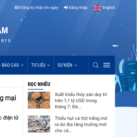
Đăng ký nhận tin ngày
Đăng nhập
English
AM
cers
 - BÁO CÁO
TƯ LIỆU
SỰ KIỆN
ĐỌC NHIỀU
Xuất khẩu thủy sản duy trì
ng mại
trên 1,1 tỷ USD trong
tháng 7: Đà...
c điện tử
Thiếu hụt cá thịt trắng mở
ra dư địa tăng trưởng mới
cho cá...