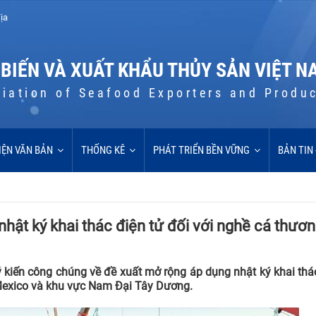
ịa
 BIẾN VÀ XUẤT KHẨU THỦY SẢN VIỆT N
iation of Seafood Exporters and Produ
IỆN VĂN BẢN
THỐNG KÊ
PHÁT TRIỂN BỀN VỮNG
BẢN TIN
nhật ký khai thác điện tử đối với nghề cá thươ
kiến công chúng về đề xuất mở rộng áp dụng nhật ký khai thá
 Mexico và khu vực Nam Đại Tây Dương.