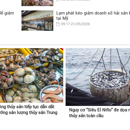
để giảm
Lạm phát kéo giảm doanh số hải sản 
tại Mỹ
09:17 21/05/2026
ồng thủy sản tiếp tục dẫn dắt
Nguy cơ “Siêu El Niño” đe dọa 
ưởng sản lượng thủy sản Trung
thủy sản toàn cầu