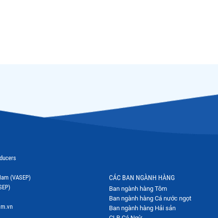
oducers
t Nam (VASEP)
CÁC BAN NGÀNH HÀNG
SEP)
Ban ngành hàng Tôm
Ban ngành hàng Cá nước ngọt
om.vn
Ban ngành hàng Hải sản
CLB Cá Ngừ