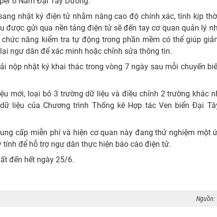
uper ở Nam Đại Tây Dương.
sang nhật ký điện tử nhằm nâng cao độ chính xác, tính kịp thờ
iệu được gửi qua nền tảng điện tử sẽ đến tay cơ quan quản lý 
ác chức năng kiểm tra tự động trong phần mềm có thể giúp giả
 lại ngư dân để xác minh hoặc chỉnh sửa thông tin.
ải nộp nhật ký khai thác trong vòng 7 ngày sau mỗi chuyến bi
u mới, loại bỏ 3 trường dữ liệu và điều chỉnh 2 trường khác 
ở dữ liệu của Chương trình Thống kê Hợp tác Ven biển Đại T
ung cấp miễn phí và hiện cơ quan này đang thử nghiệm một 
 tính để hỗ trợ ngư dân thực hiện báo cáo điện tử.
uất đến hết ngày 25/6.
Nguồn: 