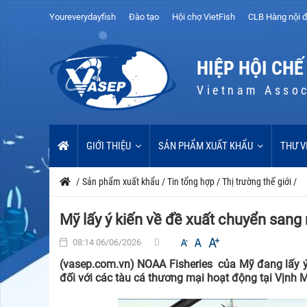
Youreverydayfish
Đào tạo
Hội chợ VietFish
CLB Hàng nội đ
HIỆP HỘI CHẾ
Vietnam Assoc
GIỚI THIỆU
SẢN PHẨM XUẤT KHẨU
THƯ V
/
Sản phẩm xuất khẩu
/
Tin tổng hợp
/
Thị trường thế giới
/
Mỹ lấy ý kiến về đề xuất chuyển sang 
08:14 06/06/2026
(vasep.com.vn) NOAA Fisheries của Mỹ đang lấy ý 
đối với các tàu cá thương mại hoạt động tại Vịnh