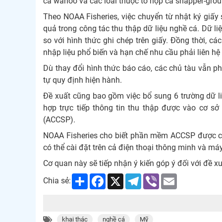
cá wahoo và các loài thuộc tổ hợp cá snapper-gro
Theo NOAA Fisheries, việc chuyển từ nhật ký giấy 
quả trong công tác thu thập dữ liệu nghề cá. Dữ l
so với hình thức ghi chép trên giấy. Đồng thời, c
nhập liệu phổ biến và hạn chế nhu cầu phải liên hệ
Dù thay đổi hình thức báo cáo, các chủ tàu vẫn ph
tự quy định hiện hành.
Đề xuất cũng bao gồm việc bổ sung 6 trường dữ liệ
hợp trực tiếp thông tin thu thập được vào cơ s
(ACCSP).
NOAA Fisheries cho biết phần mềm ACCSP được c
có thể cài đặt trên cả điện thoại thông minh và máy
Cơ quan này sẽ tiếp nhận ý kiến góp ý đối với đề x
Share
Facebook
X
Telegram
Viber
Email
Chia sẻ:
khai thác
nghề cá
Mỹ