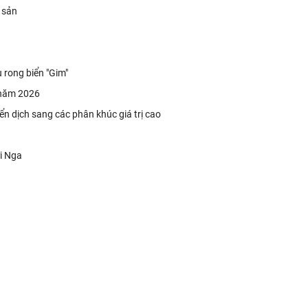
 sản
 rong biển "Gim"
 năm 2026
yển dịch sang các phân khúc giá trị cao
ới Nga