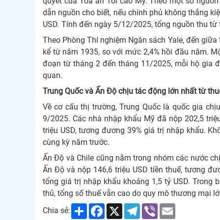
quyết của Tòa án Tối cao Mỹ. Theo một số nguồn t
dẫn nguồn cho biết, nếu chính phủ không thắng kiện
USD. Tính đến ngày 5/12/2025, tổng nguồn thu từ
Theo Phòng Thí nghiệm Ngân sách Yale, đến giữa t
kể từ năm 1935, so với mức 2,4% hồi đầu năm. Một
đoạn từ tháng 2 đến tháng 11/2025, mỗi hộ gia đì
quan.
Trung Quốc và Ấn Độ chịu tác động lớn nhất từ th
Về cơ cấu thị trường, Trung Quốc là quốc gia chị
9/2025. Các nhà nhập khẩu Mỹ đã nộp 202,5 triệu 
triệu USD, tương đương 39% giá trị nhập khẩu. Kh
cùng kỳ năm trước.
Ấn Độ và Chile cũng nằm trong nhóm các nước ch
Ấn Độ và nộp 146,6 triệu USD tiền thuế, tương đươn
tổng giá trị nhập khẩu khoảng 1,5 tỷ USD. Trong b
thủ, tổng số thuế vẫn cao do quy mô thương mại lớ
Share
Facebook
X
Telegram
Viber
Email
Chia sẻ: