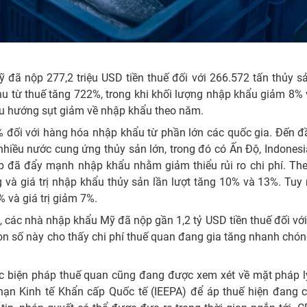
đã nộp 277,2 triệu USD tiền thuế đối với 266.572 tấn thủy sản
u từ thuế tăng 722%, trong khi khối lượng nhập khẩu giảm 8% v
 xu hướng sụt giảm về nhập khẩu theo năm.
 đối với hàng hóa nhập khẩu từ phần lớn các quốc gia. Đến đ
 nhiều nước cung ứng thủy sản lớn, trong đó có Ấn Độ, Indonesi
ệp đã đẩy mạnh nhập khẩu nhằm giảm thiểu rủi ro chi phí. Th
g và giá trị nhập khẩu thủy sản lần lượt tăng 10% và 13%. Tuy 
 và giá trị giảm 7%.
 các nhà nhập khẩu Mỹ đã nộp gần 1,2 tỷ USD tiền thuế đối với 
 Con số này cho thấy chi phí thuế quan đang gia tăng nhanh chón
ác biện pháp thuế quan cũng đang được xem xét về mặt pháp lý
 hạn Kinh tế Khẩn cấp Quốc tế (IEEPA) để áp thuế hiện đang 