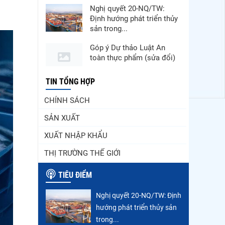
Nghị quyết 20-NQ/TW:
Định hướng phát triển thủy
sản trong...
Góp ý Dự thảo Luật An
toàn thực phẩm (sửa đổi)
Thuế Mục 301 và bài toán
TIN TỔNG HỢP
thích ứng của tôm Việt tại
CHÍNH SÁCH
thị...
SẢN XUẤT
Nguồn cung giảm, giá cá
rô phi Trung Quốc tiếp tục
XUẤT NHẬP KHẨU
tăng
THỊ TRƯỜNG THẾ GIỚI
Xuất khẩu cá ngừ Việt
Nam sang Canada tăng
TIÊU ĐIỂM
nhẹ, áp lực mới...
Nghị quyết 20-NQ/TW: Định
Xuất khẩu cá tra sang
hướng phát triển thủy sản
CPTPP: Mở rộng cơ hội
cho hàng giá trị...
trong...