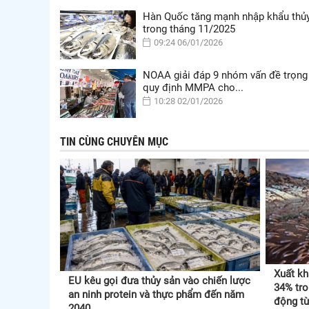
Hàn Quốc tăng mạnh nhập khẩu thủ
trong tháng 11/2025
09:24 06/01/2026
NOAA giải đáp 9 nhóm vấn đề trọng
quy định MMPA cho...
10:28 02/01/2026
TIN CÙNG CHUYÊN MỤC
Xuất kh
EU kêu gọi đưa thủy sản vào chiến lược
34% tro
an ninh protein và thực phẩm đến năm
động t
2040