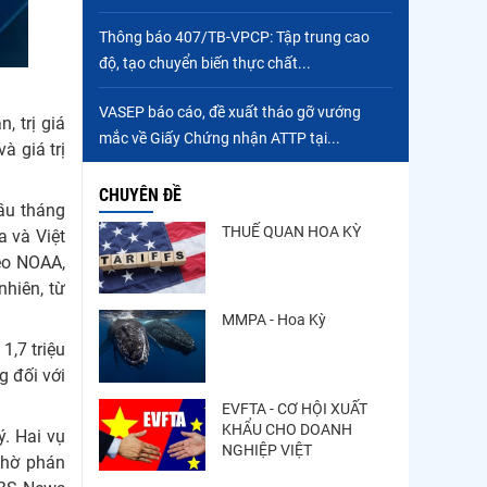
Trung Quốc tăng mạnh
Thông báo 407/TB-VPCP: Tập trung cao
nhập khẩu mực, trong khi
độ, tạo chuyển biến thực chất...
nguồn cung...
Điểm tin thủy sản thế giới
VASEP báo cáo, đề xuất tháo gỡ vướng
, trị giá
ngày 3/8/2026
mắc về Giấy Chứng nhận ATTP tại...
à giá trị
CHUYÊN ĐỀ
ầu tháng
THUẾ QUAN HOA KỲ
a và Việt
eo NOAA,
nhiên, từ
MMPA - Hoa Kỳ
1,7 triệu
g đối với
EVFTA - CƠ HỘI XUẤT
KHẨU CHO DOANH
. Hai vụ
NGHIỆP VIỆT
chờ phán