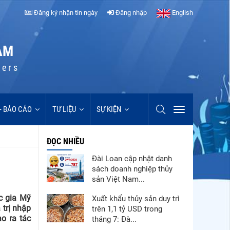
Đăng ký nhận tin ngày
Đăng nhập
English
AM
cers
 - BÁO CÁO
TƯ LIỆU
SỰ KIỆN
ĐỌC NHIỀU
Đài Loan cập nhật danh
sách doanh nghiệp thủy
sản Việt Nam...
c gia Mỹ
Xuất khẩu thủy sản duy trì
 trị nhập
trên 1,1 tỷ USD trong
o ra tác
tháng 7: Đà...