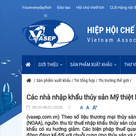
Youreverydayfish
Đào tạo
Hội chợ VietFish
CLB Hàng nội đ
HIỆP HỘI CHẾ
Vietnam Assoc
GIỚI THIỆU
SẢN PHẨM XUẤT KHẨU
THƯ V
/
Sản phẩm xuất khẩu
/
Tin tổng hợp
/
Thị trường thế giới
/
Các nhà nhập khẩu thủy sản Mỹ thiệt h
09:20 08/01/2026
(vasep.com.vn) Theo số liệu thương mại thủy sả
(NOAA), nguồn thu từ thuế nhập khẩu thủy sản của
khẩu có xu hướng giảm. Các biện pháp thuế quan
động đáng kể đối với chuỗi cung ứng thủy sản và 