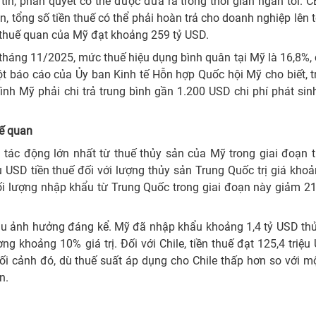
in, phán quyết có thể được đưa ra trong thời gian ngắn tới.
, tổng số tiền thuế có thể phải hoàn trả cho doanh nghiệp lên t
 thuế quan của Mỹ đạt khoảng 259 tỷ USD.
háng 11/2025, mức thuế hiệu dụng bình quân tại Mỹ là 16,8%,
 báo cáo của Ủy ban Kinh tế Hỗn hợp Quốc hội Mỹ cho biết, t
nh Mỹ phải chi trả trung bình gần 1.200 USD chi phí phát sin
uế quan
u tác động lớn nhất từ thuế thủy sản của Mỹ trong giai đoạn
USD tiền thuế đối với lượng thủy sản Trung Quốc trị giá kho
ối lượng nhập khẩu từ Trung Quốc trong giai đoạn này giảm 2
ịu ảnh hưởng đáng kể. Mỹ đã nhập khẩu khoảng 1,4 tỷ USD thủ
g khoảng 10% giá trị. Đối với Chile, tiền thuế đạt 125,4 triệu
ối cảnh đó, dù thuế suất áp dụng cho Chile thấp hơn so với m
n.