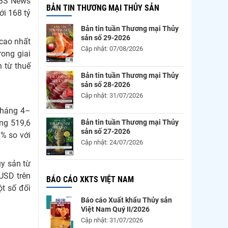
 CBS News
BẢN TIN THƯƠNG MẠI THỦY SẢN
ới 168 tỷ
Bản tin tuần Thương mại Thủy
sản số 29-2026
 cao nhất
Cập nhật: 07/08/2026
rong giai
h từ thuế
Bản tin tuần Thương mại Thủy
sản số 28-2026
Cập nhật: 31/07/2026
 tháng 4–
Bản tin tuần Thương mại Thủy
ảng 519,6
sản số 27-2026
1% so với
Cập nhật: 24/07/2026
y sản từ
 USD trên
BÁO CÁO XKTS VIỆT NAM
ột số đối
Báo cáo Xuất khẩu Thủy sản
Việt Nam Quý II/2026
Cập nhật: 31/07/2026