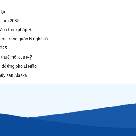
 lại
ến năm 2035
hách thức pháp lý
 tác trong quản lý nghề cá
 2025
ừ thuế mới của Mỹ
n để ứng phó El Niño
thủy sản Alaska