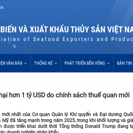
ịa
 BIẾN VÀ XUẤT KHẨU THỦY SẢN VIỆT N
iation of Seafood Exporters and Produ
IỆN VĂN BẢN
THỐNG KÊ
PHÁT TRIỂN BỀN VỮNG
BẢN TIN
ại hơn 1 tỷ USD do chính sách thuế quan mới
n mới nhất của Cơ quan Quản lý Khí quyển và Đại dương Quố
 Mỹ đã tăng mạnh trong năm 2025, trong khi khối lượng và giá
 được triển khai dưới thời Tổng thống Donald Trump đang tạ
các doanh nghiệp nhập khẩu.